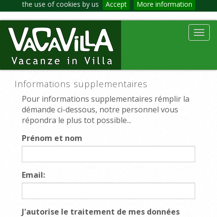
the use of cookies by us
Accept
More information
Toggl
navig
Informations supplementaires
Pour informations supplementaires rémplir la
démande ci-dessous, notre personnel vous
répondra le plus tot possible...
Prénom et nom
Email:
J'autorise le traitement de mes données