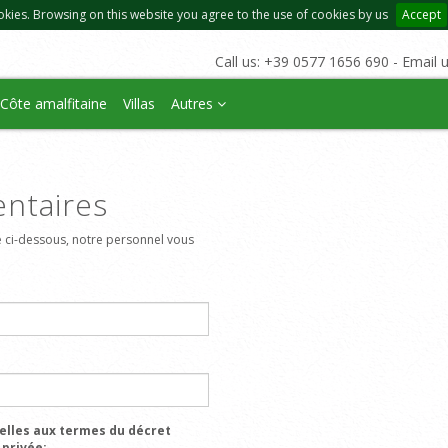
okies. Browsing on this website you agree to the use of cookies by us
Accept
Call us: +39 0577 1656 690 - Email 
Côte amalfitaine
Villas
Autres
ntaires
 ci-dessous, notre personnel vous
elles aux termes du décret
 privée: