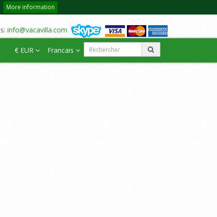
More information
us:
info@vacavilla.com
€ EUR
Francais