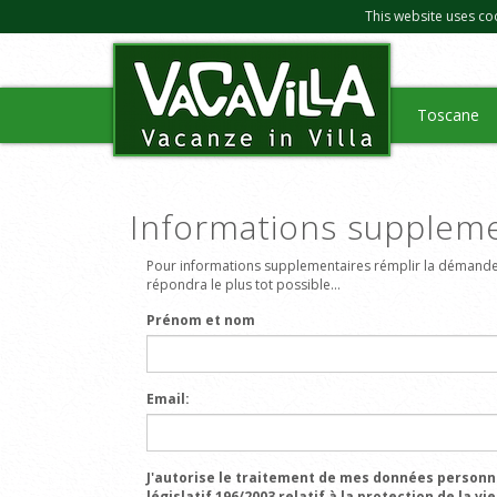
This website uses co
Toscane
Informations suppleme
Pour informations supplementaires rémplir la démande
répondra le plus tot possible...
Prénom et nom
Email:
J'autorise le traitement de mes données personn
législatif 196/2003 relatif à la protection de la vie