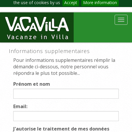
the use of cookies by us
Accept
More information
Toggl
navig
Informations supplementaires
Pour informations supplementaires rémplir la
démande ci-dessous, notre personnel vous
répondra le plus tot possible...
Prénom et nom
Email:
J'autorise le traitement de mes données