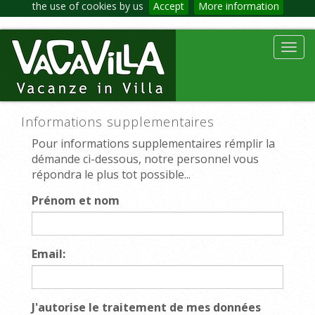
the use of cookies by us
Accept
More information
Toggl
navig
Informations supplementaires
Pour informations supplementaires rémplir la
démande ci-dessous, notre personnel vous
répondra le plus tot possible...
Prénom et nom
Email:
J'autorise le traitement de mes données