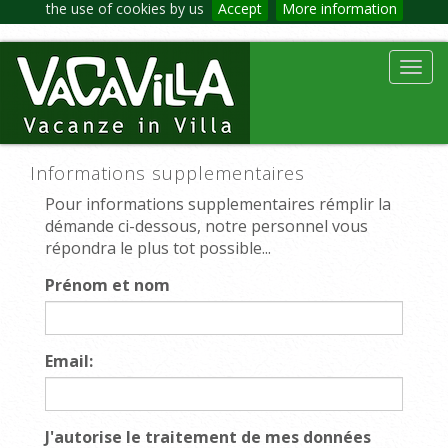
the use of cookies by us
Accept
More information
Toggl
navig
Informations supplementaires
Pour informations supplementaires rémplir la
démande ci-dessous, notre personnel vous
répondra le plus tot possible...
Prénom et nom
Email:
J'autorise le traitement de mes données