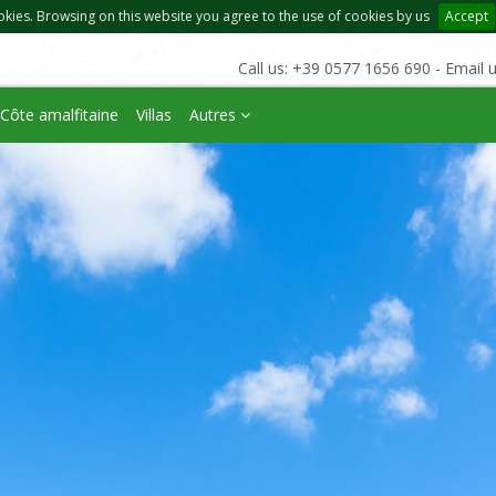
okies. Browsing on this website you agree to the use of cookies by us
Accept
Call us: +39 0577 1656 690 - Email 
Côte amalfitaine
Villas
Autres