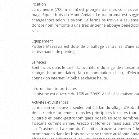
Position
La demeure (700 m slnm) est plongée dans les collines ve
magnifiques bois du Mont Amiata. Le panorama est sugge
changeantes selon la saison. La ferme se trouve à seuleme
dont le nom remonte à une très ancienne abbaye bénédictin
siècle.
Équipement
Podere Mezzavia est doté de chauffage centralisé, d’une co
chaise haute, de parking.
Services
Sont inclus dans le tarif : la fourniture du linge de maison p
change hebdomadaire), la consommation d’eau, d’électri
connexion internet, lit bébé et chaise haute.
Informations importantes
La piscine est ouverte du 1/05 au 30/09. Accès à la maison p
Activités et Distances
La maison se trouve à seulement 2,5 km du village d’Abbad
de se rendre facilement dans les principales localités touris
culturels et oeno-gastronomiques possibles sont nombreux
Toscane comme Sienne, Arezzo et Florence, mais aussi d’O
Lac Trasimène. La zone du Chianti se trouve à environ 2 
promenades dans les bois peuvent se rendre au Monte Amia