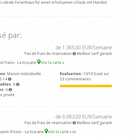
Das ideale Ferienhaus für einen erholsamen Urlaub mit Hunden
sé par:
de 1.365,00 EUR/Semaine
Pas de frais de réservation
Meilleur tarif garanti
del Piano - La toscane
Voir la carte
4
son:
Maison individuelle
Evaluation:
10/10 basé sur
2-14
23 commentaires
ubles:
6
ns:
6
ne privée
de 6.083,00 EUR/Semaine
Pas de frais de réservation
Meilleur tarif garanti
vanni d'Asso - La toscane
Voir la carte
3
-OR