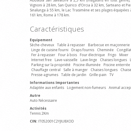
Abbadia San Salvatore à 2,5 km (magasins en tout genre),
Vignoni à 28 km, San Quirico d’Orcia à 32 km, Sarteano et P
Sinalunga à 55 km, le Lac Trasimène et ses plages équipées 
161 km, Rome à 178 km.
Caractéristiques
Equipement
Sèche-cheveux
Table à repasser
Barbecue en maçonnerie
Linge de cuisine fourni
Draps fournis
Cheminée
Congéla
Fer à repasser
Four à bois
Four électrique
Frigo
Mixer
Internet free
Lave-vaisselle
Lave-linge
Chaises longues
Parking sur la propriété
Piscine illuminée
Piscine enterrée
Chauffage central
Salle à manger
Chaises longues
Chaise
Presse-agrumes
Table de jardin
Grille-pain
TV
Informations Importantes
Adaptée aux enfants
Logement non-fumeurs
Animal accep
Autre
Auto Nécessaire
Activités
Tennis 2Km
CIN:
IT052001C2YJIU8XOD