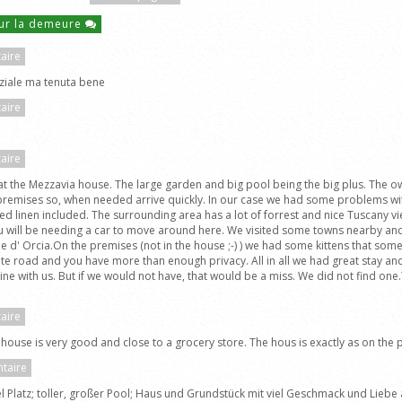
ur la demeure
aire
enziale ma tenuta bene
aire
aire
 at the Mezzavia house. The large garden and big pool being the big plus. The o
premises so, when needed arrive quickly. In our case we had some problems wit
ed linen included. The surrounding area has a lot of forrest and nice Tuscany vi
will be needing a car to move around here. We visited some towns nearby and al
one d' Orcia.On the premises (not in the house ;-) ) we had some kittens that s
ate road and you have more than enough privacy. All in all we had great stay an
ith us. But if we would not have, that would be a miss. We did not find one.T
aire
 house is very good and close to a grocery store. The hous is exactly as on the 
taire
 Platz; toller, großer Pool; Haus und Grundstück mit viel Geschmack und Liebe 