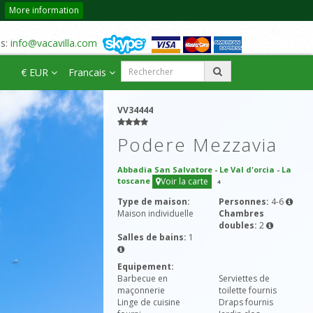
More information
us:
info@vacavilla.com
€ EUR
Francais
VV34444
Podere Mezzavia
Abbadia San Salvatore
-
Le Val d'orcia
-
La
toscane
Voir la carte
4
Type de maison:
Personnes:
4-6
Maison individuelle
Chambres
doubles:
2
Salles de bains:
1
Equipement:
Barbecue en
Serviettes de
maçonnerie
toilette fournis
Linge de cuisine
Draps fournis