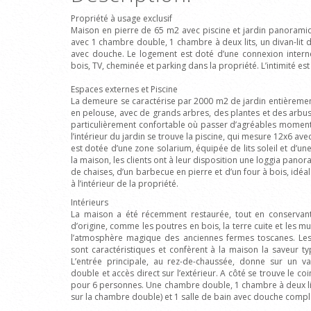
Propriété à usage exclusif
Maison en pierre de 65 m2 avec piscine et jardin panoramiq
avec 1 chambre double, 1 chambre à deux lits, un divan-lit d
avec douche. Le logement est doté d’une connexion interne
bois, TV, cheminée et parking dans la propriété. L’intimité est 
Espaces externes et Piscine
La demeure se caractérise par 2000 m2 de jardin entièreme
en pelouse, avec de grands arbres, des plantes et des arbus
particulièrement confortable où passer d’agréables moments 
l’intérieur du jardin se trouve la piscine, qui mesure 12x6 av
est dotée d’une zone solarium, équipée de lits soleil et d’un
la maison, les clients ont à leur disposition une loggia pano
de chaises, d’un barbecue en pierre et d’un four à bois, idéal
à l’intérieur de la propriété.
Intérieurs
La maison a été récemment restaurée, tout en conservant 
d’origine, comme les poutres en bois, la terre cuite et les mu
l’atmosphère magique des anciennes fermes toscanes. Le
sont caractéristiques et confèrent à la maison la saveur
L’entrée principale, au rez-de-chaussée, donne sur un va
double et accès direct sur l’extérieur. A côté se trouve le c
pour 6 personnes. Une chambre double, 1 chambre à deux li
sur la chambre double) et 1 salle de bain avec douche compl