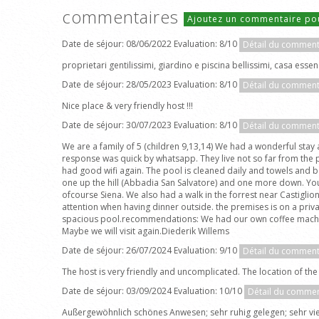
commentaires
Ajoutez un commentaire po
Date de séjour: 08/06/2022 Evaluation: 8/10
Détail du comment
proprietari gentilissimi, giardino e piscina bellissimi, casa ess
Date de séjour: 28/05/2023 Evaluation: 8/10
Détail du comment
Nice place & very friendly host !!!
Date de séjour: 30/07/2023 Evaluation: 8/10
Détail du comment
We are a family of 5 (children 9,13,14) We had a wonderful stay
response was quick by whatsapp. They live not so far from the 
had good wifi again. The pool is cleaned daily and towels and b
one up the hill (Abbadia San Salvatore) and one more down. You 
ofcourse Siena. We also had a walk in the forrest near Castigli
attention when having dinner outside. the premises is on a priv
spacious pool.recommendations: We had our own coffee machine w
Maybe we will visit again.Diederik Willems
Date de séjour: 26/07/2024 Evaluation: 9/10
Détail du comment
The host is very friendly and uncomplicated. The location of the
Date de séjour: 03/09/2024 Evaluation: 10/10
Détail du commen
Außergewöhnlich schönes Anwesen; sehr ruhig gelegen; sehr viel