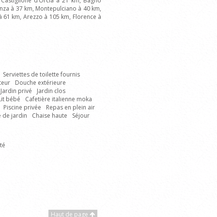
 Castiglione d’Orcia à 21 km, Bagno
ienza à 37 km, Montepulciano à 40 km,
à 61 km, Arezzo à 105 km, Florence à
Serviettes de toilette fournis
teur
Douche extérieure
Jardin privé
Jardin clos
Lit bébé
Cafetière italienne moka
Piscine privée
Repas en plein air
 de jardin
Chaise haute
Séjour
té
Haut de page