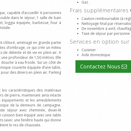
Gaz .
Frais supplémentaires
ue, capable d’accueillir 6 personnes
ouble dans le séjour, 1 salle de bain
Caution remboursable (à régle
t, loggia équipée, barbecue, four à
Nettoyage final par réservati
totale.
De novembre à avril, chauffage
Taxe de séjour par personne 
Services en option s
nt clôturé, aménagé en grande partie
tes d’ombrage, ce qui crée un milieu
Cuisinier
de détente et de vie en plein air. A
Aide domestique
ec une profondeur de 1,50 mètres. Elle
e douche à eau froide. Sur un côté de
Contactez Nous
ramique couverte équipée d’une table,
 pour des diners en plein air. Parking
les caractéristiques des matériaux
rs de pierre, maintenant ainsi intacte
s équipements et les ameublements
 typique de la demeure de campagne.
ste séjour avec cheminée, divan-lit
oin cuisson bien équipé avec une table
ts (avec une fenêtre haute qui donne
ètent le rez-de-chaussée.