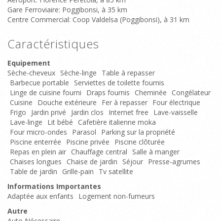
Gare Ferroviaire: Poggibonsi, à 35 km
Centre Commercial: Coop Valdelsa (Poggibonsi), à 31 km
Caractéristiques
Equipement
Sèche-cheveux
Sèche-linge
Table à repasser
Barbecue portable
Serviettes de toilette fournis
Linge de cuisine fourni
Draps fournis
Cheminée
Congélateur
Cuisine
Douche extérieure
Fer à repasser
Four électrique
Frigo
Jardin privé
Jardin clos
Internet free
Lave-vaisselle
Lave-linge
Lit bébé
Cafetière italienne moka
Four micro-ondes
Parasol
Parking sur la propriété
Piscine enterrée
Piscine privée
Piscine clôturée
Repas en plein air
Chauffage central
Salle à manger
Chaises longues
Chaise de jardin
Séjour
Presse-agrumes
Table de jardin
Grille-pain
Tv satellite
Informations Importantes
Adaptée aux enfants
Logement non-fumeurs
Autre
Auto Nécessaire