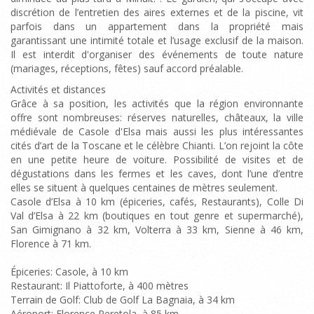
discrétion de l’entretien des aires externes et de la piscine, vit
parfois dans un appartement dans la propriété mais
garantissant une intimité totale et l’usage exclusif de la maison.
Il est interdit d'organiser des événements de toute nature
(mariages, réceptions, fêtes) sauf accord préalable.
Activités et distances
Grâce à sa position, les activités que la région environnante
offre sont nombreuses: réserves naturelles, châteaux, la ville
médiévale de Casole d'Elsa mais aussi les plus intéressantes
cités d’art de la Toscane et le célèbre Chianti. L’on rejoint la côte
en une petite heure de voiture. Possibilité de visites et de
dégustations dans les fermes et les caves, dont l’une d’entre
elles se situent à quelques centaines de mètres seulement.
Casole d’Elsa à 10 km (épiceries, cafés, Restaurants), Colle Di
Val d’Elsa à 22 km (boutiques en tout genre et supermarché),
San Gimignano à 32 km, Volterra à 33 km, Sienne à 46 km,
Florence à 71 km.
Épiceries: Casole, à 10 km
Restaurant: Il Piattoforte, à 400 mètres
Terrain de Golf: Club de Golf La Bagnaia, à 34 km
Aéroport: Florence Peretola, à 85 km