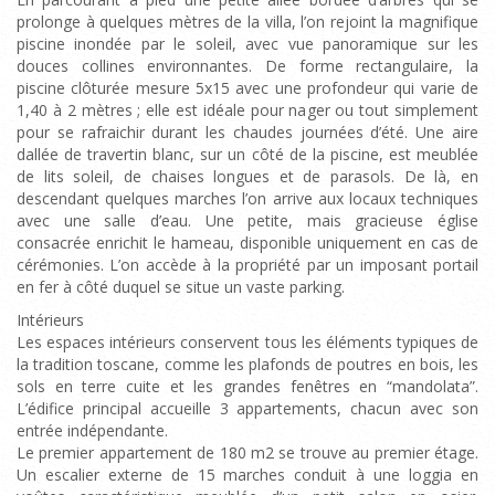
prolonge à quelques mètres de la villa, l’on rejoint la magnifique
piscine inondée par le soleil, avec vue panoramique sur les
douces collines environnantes. De forme rectangulaire, la
piscine clôturée mesure 5x15 avec une profondeur qui varie de
1,40 à 2 mètres ; elle est idéale pour nager ou tout simplement
pour se rafraichir durant les chaudes journées d’été. Une aire
dallée de travertin blanc, sur un côté de la piscine, est meublée
de lits soleil, de chaises longues et de parasols. De là, en
descendant quelques marches l’on arrive aux locaux techniques
avec une salle d’eau. Une petite, mais gracieuse église
consacrée enrichit le hameau, disponible uniquement en cas de
cérémonies. L’on accède à la propriété par un imposant portail
en fer à côté duquel se situe un vaste parking.
Intérieurs
Les espaces intérieurs conservent tous les éléments typiques de
la tradition toscane, comme les plafonds de poutres en bois, les
sols en terre cuite et les grandes fenêtres en “mandolata”.
L’édifice principal accueille 3 appartements, chacun avec son
entrée indépendante.
Le premier appartement de 180 m2 se trouve au premier étage.
Un escalier externe de 15 marches conduit à une loggia en