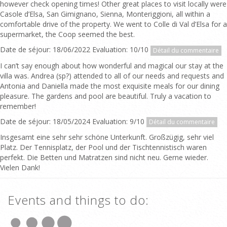
however check opening times! Other great places to visit locally were
Casole d’Elsa, San Gimignano, Sienna, Monteriggioni, all within a
comfortable drive of the property. We went to Colle di Val d’Elsa for a
supermarket, the Coop seemed the best.
Date de séjour: 18/06/2022 Evaluation: 10/10
Détail du commentaire
I can’t say enough about how wonderful and magical our stay at the
villa was. Andrea (sp?) attended to all of our needs and requests and
Antonia and Daniella made the most exquisite meals for our dining
pleasure. The gardens and pool are beautiful. Truly a vacation to
remember!
Date de séjour: 18/05/2024 Evaluation: 9/10
Détail du commentaire
Insgesamt eine sehr sehr schöne Unterkunft. Großzügig, sehr viel
Platz. Der Tennisplatz, der Pool und der Tischtennistisch waren
perfekt. Die Betten und Matratzen sind nicht neu. Gerne wieder.
Vielen Dank!
Events and things to do: