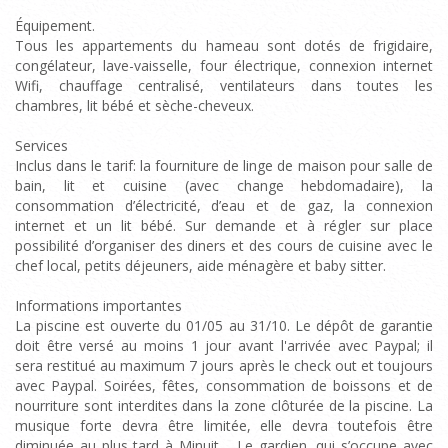
Équipement.
Tous les appartements du hameau sont dotés de frigidaire,
congélateur, lave-vaisselle, four électrique, connexion internet
Wifi, chauffage centralisé, ventilateurs dans toutes les
chambres, lit bébé et sèche-cheveux.
Services
Inclus dans le tarif: la fourniture de linge de maison pour salle de
bain, lit et cuisine (avec change hebdomadaire), la
consommation d’électricité, d’eau et de gaz, la connexion
internet et un lit bébé. Sur demande et à régler sur place
possibilité d’organiser des diners et des cours de cuisine avec le
chef local, petits déjeuners, aide ménagère et baby sitter.
Informations importantes
La piscine est ouverte du 01/05 au 31/10. Le dépôt de garantie
doit être versé au moins 1 jour avant l'arrivée avec Paypal; il
sera restitué au maximum 7 jours après le check out et toujours
avec Paypal. Soirées, fêtes, consommation de boissons et de
nourriture sont interdites dans la zone clôturée de la piscine. La
musique forte devra être limitée, elle devra toutefois être
diminuée au plus tard à Minuit. . Le gardien, qui s’occupe avec