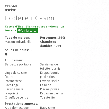
VV34323
Podere i Casini
Casole d'Elsa
-
Sienne et ses environs
-
La
toscane
Voir la carte
6
Type de maison:
Personnes:
24
Maison individuelle
Chambres
doubles:
12
Salles de bains:
8
Equipement:
Barbecue portable
Serviettes de
toilette fournis
Linge de cuisine
Draps fournis
fourni
Jardin clos
Internet free
Lave-vaisselle
Lave-linge
Lit bébé
Parking sur la
Piscine privée
propriété
Repas en plein air
Chauffage central
Tv satellite
Prestations annexes:
Aide domestique
Baby-sitter