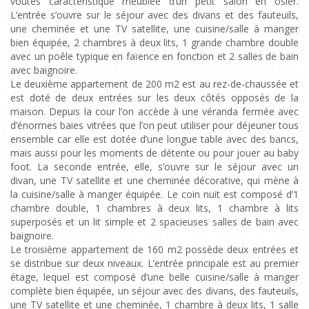
voûtes caractéristique meublée d’un petit salon en osier.
L’entrée s’ouvre sur le séjour avec des divans et des fauteuils,
une cheminée et une TV satellite, une cuisine/salle à manger
bien équipée, 2 chambres à deux lits, 1 grande chambre double
avec un poêle typique en faïence en fonction et 2 salles de bain
avec baignoire.
Le deuxième appartement de 200 m2 est au rez-de-chaussée et
est doté de deux entrées sur les deux côtés opposés de la
maison. Depuis la cour l’on accède à une véranda fermée avec
d’énormes baies vitrées que l’on peut utiliser pour déjeuner tous
ensemble car elle est dotée d’une longue table avec des bancs,
mais aussi pour les moments de détente ou pour jouer au baby
foot. La seconde entrée, elle, s’ouvre sur le séjour avec un
divan, une TV satellite et une cheminée décorative, qui mène à
la cuisine/salle à manger équipée. Le coin nuit est composé d’1
chambre double, 1 chambres à deux lits, 1 chambre à lits
superposés et un lit simple et 2 spacieuses salles de bain avec
baignoire.
Le troisième appartement de 160 m2 possède deux entrées et
se distribue sur deux niveaux. L’entrée principale est au premier
étage, lequel est composé d’une belle cuisine/salle à manger
complète bien équipée, un séjour avec des divans, des fauteuils,
une TV satellite et une cheminée, 1 chambre à deux lits, 1 salle