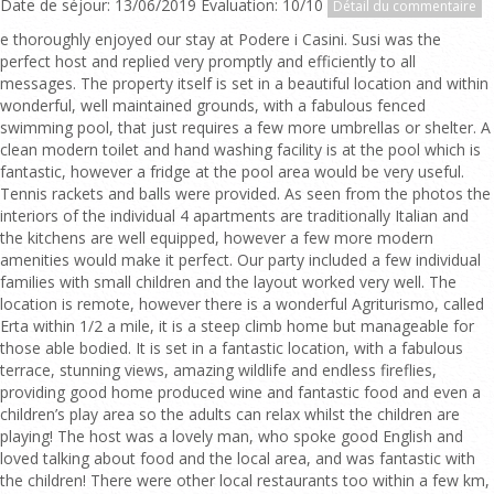
Date de séjour: 13/06/2019 Evaluation: 10/10
Détail du commentaire
e thoroughly enjoyed our stay at Podere i Casini. Susi was the
perfect host and replied very promptly and efficiently to all
messages. The property itself is set in a beautiful location and within
wonderful, well maintained grounds, with a fabulous fenced
swimming pool, that just requires a few more umbrellas or shelter. A
clean modern toilet and hand washing facility is at the pool which is
fantastic, however a fridge at the pool area would be very useful.
Tennis rackets and balls were provided. As seen from the photos the
interiors of the individual 4 apartments are traditionally Italian and
the kitchens are well equipped, however a few more modern
amenities would make it perfect. Our party included a few individual
families with small children and the layout worked very well. The
location is remote, however there is a wonderful Agriturismo, called
Erta within 1/2 a mile, it is a steep climb home but manageable for
those able bodied. It is set in a fantastic location, with a fabulous
terrace, stunning views, amazing wildlife and endless fireflies,
providing good home produced wine and fantastic food and even a
children’s play area so the adults can relax whilst the children are
playing! The host was a lovely man, who spoke good English and
loved talking about food and the local area, and was fantastic with
the children! There were other local restaurants too within a few km,