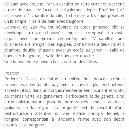
de bain avec douche. Par un escalier en terre cuite l’on descend
au rez-de-chaussée (accessible également depuis l’extérieur) où
se trouvent 1 chambre double, 1 chambre à lits superposés et
un lit simple, 1 salle de bain avec baignoire.
L’annexe de 220 m2 est séparée du corps principal; elle se
développe au rez-de-chaussée, lequel est composé d’un vaste
séjour avec une grande cheminée, une TV satellite, une
cuisine/salle à manger bien équipée, 2 chambres à deux lits et 1
chambre double, chacune avec un accès au jardin, 1 salle de
bain avec baignoire, 1 salle de bain avec douche.
Une buanderie est mise à la disposition des hôtes.
Position
Podere i Casini est situé au milieu des douces collines
siennoises, dans l’un des paysages toscans les plus enchanteurs
et resté intact, dans un maquis méditerranéen luxuriant et touffu
de chênes verts, de genévriers, d’arbousiers et de genêts, ainsi
qu’un habitat naturel pour de nombreuses espèces animales
typiques de la région. La propriété est le résultat d’une
restructuration attentive du vieil édifice principal lequel, à
l’origine, correspondait à l’ancienne ferme avec son dépôt
d’outils et sa bergerie.