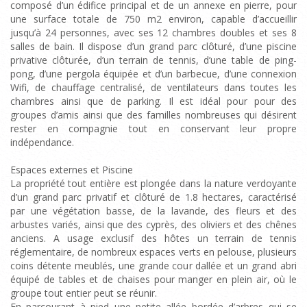
composé d’un édifice principal et de un annexe en pierre, pour
une surface totale de 750 m2 environ, capable d’accueillir
jusqu’à 24 personnes, avec ses 12 chambres doubles et ses 8
salles de bain. Il dispose d’un grand parc clôturé, d’une piscine
privative clôturée, d’un terrain de tennis, d’une table de ping-
pong, d’une pergola équipée et d’un barbecue, d’une connexion
Wifi, de chauffage centralisé, de ventilateurs dans toutes les
chambres ainsi que de parking. Il est idéal pour pour des
groupes d’amis ainsi que des familles nombreuses qui désirent
rester en compagnie tout en conservant leur propre
indépendance.
Espaces externes et Piscine
La propriété tout entière est plongée dans la nature verdoyante
d’un grand parc privatif et clôturé de 1.8 hectares, caractérisé
par une végétation basse, de la lavande, des fleurs et des
arbustes variés, ainsi que des cyprès, des oliviers et des chênes
anciens. A usage exclusif des hôtes un terrain de tennis
réglementaire, de nombreux espaces verts en pelouse, plusieurs
coins détente meublés, une grande cour dallée et un grand abri
équipé de tables et de chaises pour manger en plein air, où le
groupe tout entier peut se réunir.
En parcourant à pied une petite allée bordée d’arbres qui se