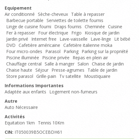
Equipement
Air conditionné
Sèche-cheveux
Table à repasser
Barbecue portable
Serviettes de toilette fournis
Linge de cuisine fourni
Draps fournis
Cheminée
Cuisine
Fer à repasser
Four électrique
Frigo
Kiosque de jardin
Jardin privé
Internet free
Lave-vaisselle
Lave-linge
Lit bébé
DVD
Cafetière américaine
Cafetière italienne moka
Four micro-ondes
Parasol
Parking
Parking sur la propriété
Piscine illuminée
Piscine privée
Repas en plein air
Chauffage central
Salle à manger
Salon
Chaise de jardin
Chaise haute
Séjour
Presse-agrumes
Table de jardin
Store parasol
Grille-pain
Tv satellite
Moustiquaire
Informations Importantes
Adaptée aux enfants
Logement non-fumeurs
Autre
Auto Nécessaire
Activités
Equitation 1km
Tennis 10Km
CIN:
IT050039B5OCEBDH61