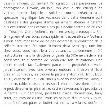
dessins sinueux qui invitent l’imagination des passionnés de
photographie. Devant, au loin, l’on voit la cité étrusque de
Volterra derrière laquelle le soleil se couche, créant ainsi un
spectacle magnifique. Les vacances dans cette demeure sont
destinées à des groupes d’amis qui aiment alterner la détente
aux excursions dans certains des plus beaux centres de ce coin
de Toscane. Outre Volterra, riche en vestiges étrusques, San
Gimignano et ses tours sont rapidement accessibles. A Volterra
il vous sera impossible de ne pas acheter la reproduction de la
célèbre statuette étrusque “l’Ombra della Sera” qui, une fois
chez vous, vous rappellera vos vacances. La demeure a été
restructurée mais la structure originale du XIXème siècle a été
conservée, tout comme de nombreux sols et plafonds. Une
petite chapelle fait également partie de la propriété. Un vaste
jardin attenant avec une oliveraie entoure la maison et, tout
près en contrebas, se trouve la piscine (14x7 prof. 1m)(01/05-
15/10, ouverte de 8h00 au 20h00) avec douche externe, kiosque
de jardin, table, chaises et lits soleil. Vous pouvez donc prendre
le petit déjeuner en plein air, et ceci en savourant les produits de
la ferme. Sur demande, possibilité d'aide domestique, baby
sitter, courses de cuisine. Pour les séjours d'au moins 7 jours,
un apéritif avec pâtes et buffet est inclus. La villa est dotée de