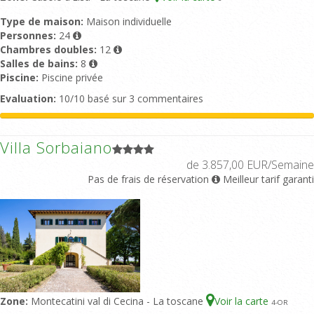
Type de maison:
Maison individuelle
Personnes:
24
Chambres doubles:
12
Salles de bains:
8
Piscine:
Piscine privée
Evaluation:
10/10 basé sur 3 commentaires
Villa Sorbaiano
de 3.857,00 EUR/Semaine
Pas de frais de réservation
Meilleur tarif garanti
Zone:
Montecatini val di Cecina - La toscane
Voir la carte
4
-OR