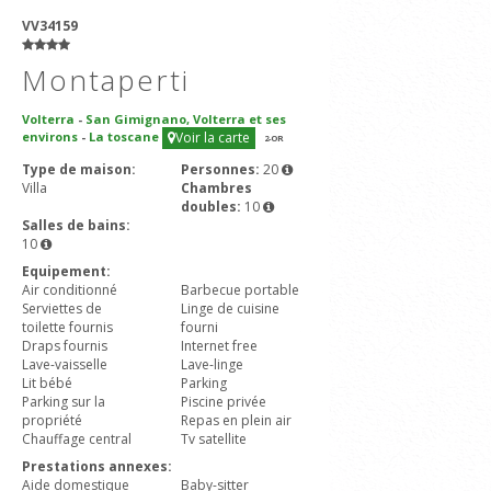
VV34159
Montaperti
Volterra
-
San Gimignano, Volterra et ses
environs
-
La toscane
Voir la carte
2
-OR
Type de maison:
Personnes:
20
Villa
Chambres
doubles:
10
Salles de bains:
10
Equipement:
Air conditionné
Barbecue portable
Serviettes de
Linge de cuisine
toilette fournis
fourni
Draps fournis
Internet free
Lave-vaisselle
Lave-linge
Lit bébé
Parking
Parking sur la
Piscine privée
propriété
Repas en plein air
Chauffage central
Tv satellite
Prestations annexes:
Aide domestique
Baby-sitter