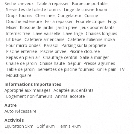
Sèche-cheveux
Table à repasser
Barbecue portable
Serviettes de toilette fournis
Linge de cuisine fourni
Draps fournis
Cheminée
Congélateur
Cuisine
Douche extérieure
Fer à repasser
Four électrique
Frigo
Mixer
Kiosque de jardin
Jardin privé
Jeux pour enfants
Internet free
Lave-vaisselle
Lave-linge
Chaises longues
Lit bébé
Cafetière américaine
Cafetière italienne moka
Four micro-ondes
Parasol
Parking sur la propriété
Piscine enterrée
Piscine privée
Piscine clôturée
Repas en plein air
Chauffage central
Salle à manger
Chaise de jardin
Chaise haute
Séjour
Presse-agrumes
Table de jardin
Serviettes de piscine fournies
Grille-pain
TV
Moustiquaire
Informations Importantes
Approprié aux mariages
Adaptée aux enfants
Logement non-fumeurs
Animal accepté
Autre
Auto Nécessaire
Activités
Equitation 5km
Golf 8Km
Tennis 4Km