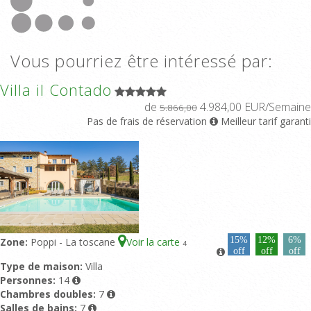
Vous pourriez être intéressé par:
Villa il Contado
de
4.984,00 EUR/Semaine
5.866,00
Pas de frais de réservation
Meilleur tarif garanti
15%
12%
6%
Zone:
Poppi - La toscane
Voir la carte
4
off
off
off
Type de maison:
Villa
Personnes:
14
Chambres doubles:
7
Salles de bains:
7