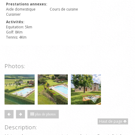
Prestations annexes:
Aide domestique
Cours de cuisine
Cuisinier
Activités:
Equitation: 5km
Golf: 8Km
Tennis: 4Km
Photos:
plus de photos
Haut de page
Description: