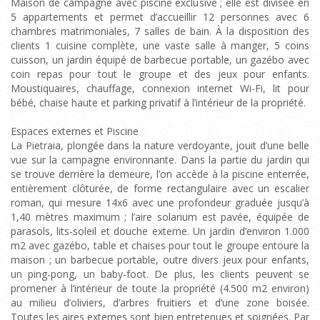
Maison de campagne avec piscine exclusive ; elle est divisée en
5 appartements et permet d’accueillir 12 personnes avec 6
chambres matrimoniales, 7 salles de bain. À la disposition des
clients 1 cuisine complète, une vaste salle à manger, 5 coins
cuisson, un jardin équipé de barbecue portable, un gazébo avec
coin repas pour tout le groupe et des jeux pour enfants.
Moustiquaires, chauffage, connexion internet Wi-Fi, lit pour
bébé, chaise haute et parking privatif à l’intérieur de la propriété.
Espaces externes et Piscine
La Pietraia, plongée dans la nature verdoyante, jouit d’une belle
vue sur la campagne environnante. Dans la partie du jardin qui
se trouve derrière la demeure, l’on accède à la piscine enterrée,
entièrement clôturée, de forme rectangulaire avec un escalier
roman, qui mesure 14x6 avec une profondeur graduée jusqu’à
1,40 mètres maximum ; l’aire solarium est pavée, équipée de
parasols, lits-soleil et douche externe. Un jardin d’environ 1.000
m2 avec gazébo, table et chaises pour tout le groupe entoure la
maison ; un barbecue portable, outre divers jeux pour enfants,
un ping-pong, un baby-foot. De plus, les clients peuvent se
promener à l’intérieur de toute la propriété (4.500 m2 environ)
au milieu d’oliviers, d’arbres fruitiers et d’une zone boisée.
Toutes les aires externes sont bien entretenues et soignées. Par