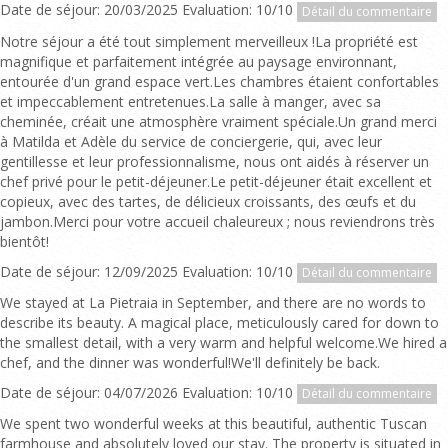
Date de séjour: 20/03/2025 Evaluation: 10/10
Détail du commentaire
Notre séjour a été tout simplement merveilleux !La propriété est
magnifique et parfaitement intégrée au paysage environnant,
entourée d'un grand espace vert.Les chambres étaient confortables
et impeccablement entretenues.La salle à manger, avec sa
cheminée, créait une atmosphère vraiment spéciale.Un grand merci
à Matilda et Adèle du service de conciergerie, qui, avec leur
gentillesse et leur professionnalisme, nous ont aidés à réserver un
chef privé pour le petit-déjeuner.Le petit-déjeuner était excellent et
copieux, avec des tartes, de délicieux croissants, des œufs et du
jambon.Merci pour votre accueil chaleureux ; nous reviendrons très
bientôt!
Date de séjour: 12/09/2025 Evaluation: 10/10
Détail du commentaire
We stayed at La Pietraia in September, and there are no words to
describe its beauty. A magical place, meticulously cared for down to
the smallest detail, with a very warm and helpful welcome.We hired a
chef, and the dinner was wonderful!We'll definitely be back.
Date de séjour: 04/07/2026 Evaluation: 10/10
Détail du commentaire
We spent two wonderful weeks at this beautiful, authentic Tuscan
farmhouse and absolutely loved our stay. The property is situated in