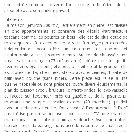
une entrée toujours ouverte l’on accède à l’intérieur de la
propriété avec son parking privatif.
Intérieurs
La maison (environ 300 m2), entièrement en pierre, est divisée
en cinq appartements et conserve des détails d’architecture
toscane comme les poutres en bois ; elle est de plus dotée de
moustiquaires (à l’exception de la salle à manger) et d’entrées
indépendantes pour offrir un maximum de confort et
d’autonomie à ses propres clients. Au rez-de-chaussée une
vaste salle à manger (75 m2 environ), idéale pour les petits
événements également ; elle peut accueillir tout le groupe : elle
est dotée de TV, cheminée, stéréo avec enceintes, 1 salle de
bain avec douche (sans bidet). Cette pièce est reliée à une
cuisine habitable où sont présents, outre divers équipements, le
plan de cuisson avec 6 bruleurs, le micro-ondes, le lave-vaisselle
et l’accès sur l’extérieur, près du gazébo et de la piscine. En
montant une rampe d’escalier externe (20 marches) qui finit
avec un petit portail en fer, l’on accède à l’appartement “i Fiori”
caractérisé par un séjour avec coin cuisson, TV, une chambre
matrimoniale, une salle de bain avec douche. Avec une entrée
latérale, près du parking, nous accédons au rez-de-chaussée à
l’appartement “Rosso”, caractérisé par un séjour avec coin