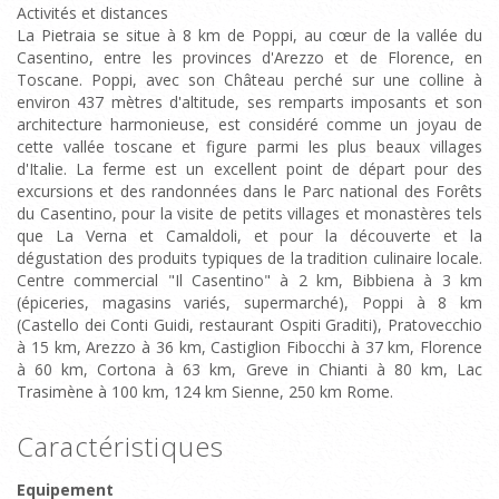
Activités et distances
La Pietraia se situe à 8 km de Poppi, au cœur de la vallée du
Casentino, entre les provinces d'Arezzo et de Florence, en
Toscane. Poppi, avec son Château perché sur une colline à
environ 437 mètres d'altitude, ses remparts imposants et son
architecture harmonieuse, est considéré comme un joyau de
cette vallée toscane et figure parmi les plus beaux villages
d'Italie. La ferme est un excellent point de départ pour des
excursions et des randonnées dans le Parc national des Forêts
du Casentino, pour la visite de petits villages et monastères tels
que La Verna et Camaldoli, et pour la découverte et la
dégustation des produits typiques de la tradition culinaire locale.
Centre commercial "Il Casentino" à 2 km, Bibbiena à 3 km
(épiceries, magasins variés, supermarché), Poppi à 8 km
(Castello dei Conti Guidi, restaurant Ospiti Graditi), Pratovecchio
à 15 km, Arezzo à 36 km, Castiglion Fibocchi à 37 km, Florence
à 60 km, Cortona à 63 km, Greve in Chianti à 80 km, Lac
Trasimène à 100 km, 124 km Sienne, 250 km Rome.
Caractéristiques
Equipement