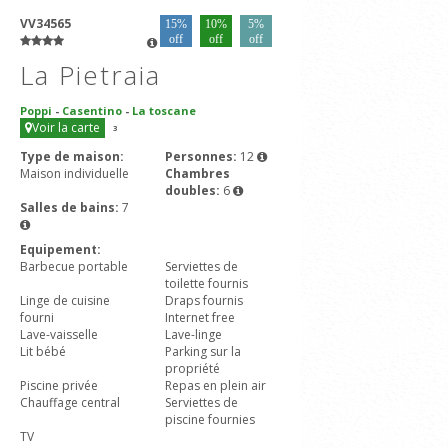
VV34565
15%
10%
5%
off
off
off
La Pietraia
Poppi
-
Casentino
-
La toscane
Voir la carte
3
Type de maison:
Personnes:
12
Maison individuelle
Chambres
doubles:
6
Salles de bains:
7
Equipement:
Barbecue portable
Serviettes de
toilette fournis
Linge de cuisine
Draps fournis
fourni
Internet free
Lave-vaisselle
Lave-linge
Lit bébé
Parking sur la
propriété
Piscine privée
Repas en plein air
Chauffage central
Serviettes de
piscine fournies
TV