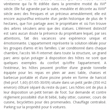
vénitienne qui l’a fit édifiée dans la première moitié du XVI°
siècle. Elle fut agrandie par la suite, meublée et décorée au XVIII°
siècle avec des fresques et un précieux ameublement; elle est
encore aujourd’hui entourée d’un jardin historique de plus de 9
hectares, que l’on partage avec le propriétaire et où l’on trouve
des arbres séculiers ainsi que des statues. L’élément distinctif
est sans aucun doute la présence du propriétaire lequel, par ses
attentions, fait des vacances une expérience unique et
émotionnante. L’appartement représente la solution idéale pour
les groupes d’amis et les familles. L'air conditionné dans chaque
chambre, l'accès Wi-Fi internet dans toute la structure, un grand
parc ainsi qu’un potager à disposition des hôtes ne sont que
quelques exemples du confort qu’offre l’appartement. A
l’extérieur, les hôtes peuvent profiter d’une grande tonnelle
équipée pour les repas en plein air avec table, chaises et
barbecue portable et d’une piscine privée en forme de haricot
(9x6 prof. 1,60) (01/05-30/09) située dans un petit jardin (350 m2
environ) clôturé séparé du reste du parc. Les hôtes ont de plus à
leur disposition un petit terrain de foot. Sur demande et contre
règlement possibilité d’un lit bébé, baby sitter, cuisinier, cours de
cuisine, bicyclettes pour des promenades. Chauffage centralisé.
Parking sur la propriété pour 6 voitures.