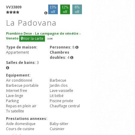
VV33809
15%
12%
6%
off
off
off
La Padovana
Piombino Dese
-
La campagne de vénétie
-
Veneto
Voir la carte
3
-OR
Type de maison:
Personnes:
8
Appartement
Chambres
doubles:
4
Salles de bains:
3
Equipement:
Air conditionné
Barbecue
Barbecue portable
Jardin clos
Internet free
Lave-vaisselle
Lave-linge
Lit bébé
Parking
Piscine privée
Repas en plein air
Chauffage central
Tv satellite
Prestations annexes:
Aide domestique
Baby-sitter
Cours de cuisine
Cuisinier