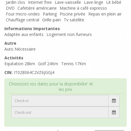
Jardin clos
Internet free
Lave-vaisselle
Lave-linge
Lit bébé
DVD
Cafetière américaine
Machine à café expresso
Four micro-ondes
Parking
Piscine privée
Repas en plein air
Chauffage central
Grille-pain
Tv satellite
Informations Importantes
Adaptée aux enfants
Logement non-fumeurs
Autre
Auto Nécessaire
Activités
Equitation 28km
Golf 24Km
Tennis 17Km
CIN:
IT028064C2VZ6JGGJ4
Haut de page
Choisissez vos dates pour la disponibilite' et
les prix