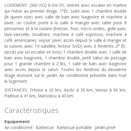
LOGEMENT: (360 m2) R-De-Ch.: entrée avec escalier en marbre
qui mène au premier étage. 1°Ét.: suite avec 1 chambre double
(lit queen size) avec salle de bain avec baignoire et machine à
laver, un couloir porte à la salle à manger avec table pour 8
personnes et à la cuisine (freezer, four, micro-ondes, grille-pain,
lave-vaisselle, bouilloire, machine à café espresso, machine à
café américaine), séjour (avec accès depuis la salle à manger et
la cuisine, avec TV satellite, lecteur DVD) avec 6 fenêtres. 2° Ét.:
(accès par un escalier en bois) 1 chambre double avec 1 salle de
bain avec baignoire, 1 chambre double, petit salon de passage
pour 1 grande chambre à 2 lits, 1 salle de bain avec baignoire
avec accès depuis le salon. Toutes les fenêtres du deuxième
étage donnent sur le jardin. Air conditionné présente dans tout
le logement.
DISTANCES: Trévise à 20 km, Asolo à 30 km, Venise à 36 km,
Padoue à 41 km, Marostica à 43 km.
Caractéristiques
Equipement
Air conditionné
Barbecue
Barbecue portable
Jardin privé