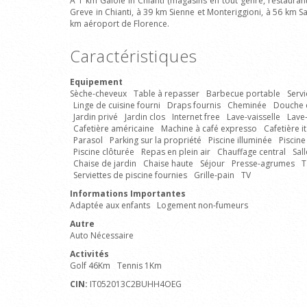
À 1 km Gaiole in Chianti (magasins en tout genre, restauran
Greve in Chianti, à 39 km Sienne et Monteriggioni, à 56 km 
km aéroport de Florence.
Caractéristiques
Equipement
Sèche-cheveux
Table à repasser
Barbecue portable
Servi
Linge de cuisine fourni
Draps fournis
Cheminée
Douche 
Jardin privé
Jardin clos
Internet free
Lave-vaisselle
Lave-
Cafetière américaine
Machine à café expresso
Cafetière 
Parasol
Parking sur la propriété
Piscine illuminée
Piscine
Piscine clôturée
Repas en plein air
Chauffage central
Sal
Chaise de jardin
Chaise haute
Séjour
Presse-agrumes
T
Serviettes de piscine fournies
Grille-pain
TV
Informations Importantes
Adaptée aux enfants
Logement non-fumeurs
Autre
Auto Nécessaire
Activités
Golf 46Km
Tennis 1Km
CIN:
IT052013C2BUHH4OEG