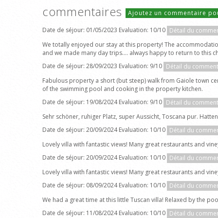
commentaires
Ajoutez un commentaire po
Date de séjour: 01/05/2023 Evaluation: 10/10
Détail du commen
We totally enjoyed our stay at this property! The accommodati
and we made many day trips…. always happy to return to this c
Date de séjour: 28/09/2023 Evaluation: 9/10
Détail du comment
Fabulous property a short (but steep) walk from Gaiole town c
of the swimming pool and cooking in the property kitchen.
Date de séjour: 19/08/2024 Evaluation: 9/10
Détail du comment
Sehr schöner, ruhiger Platz, super Aussicht, Toscana pur. Hatte
Date de séjour: 20/09/2024 Evaluation: 10/10
Détail du commen
Lovely villa with fantastic views! Many great restaurants and vi
Date de séjour: 20/09/2024 Evaluation: 10/10
Détail du commen
Lovely villa with fantastic views! Many great restaurants and vi
Date de séjour: 08/09/2024 Evaluation: 10/10
Détail du commen
We had a great time at this little Tuscan villa! Relaxed by the poo
Date de séjour: 11/08/2024 Evaluation: 10/10
Détail du commen