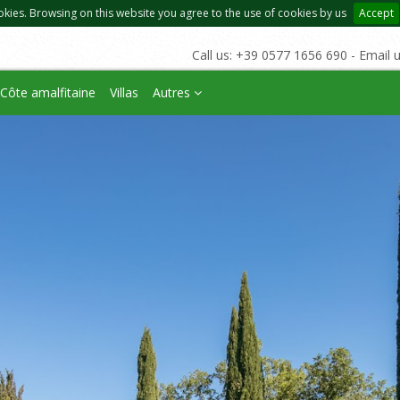
okies. Browsing on this website you agree to the use of cookies by us
Accept
Call us: +39 0577 1656 690 - Email 
Côte amalfitaine
Villas
Autres