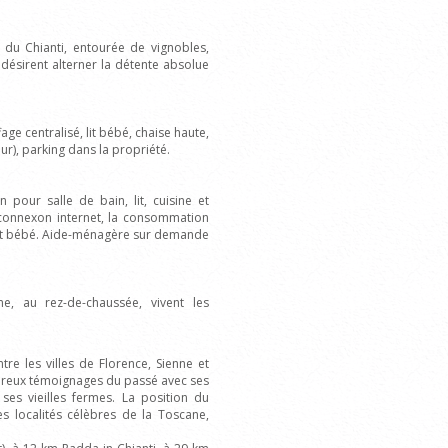
u Chianti, entourée de vignobles,
 désirent alterner la détente absolue
age centralisé, lit bébé, chaise haute,
r), parking dans la propriété.
n pour salle de bain, lit, cuisine et
 connexon internet, la consommation
et lit bébé. Aide-ménagère sur demande
e, au rez-de-chaussée, vivent les
re les villes de Florence, Sienne et
ombreux témoignages du passé avec ses
es vieilles fermes. La position du
 localités célèbres de la Toscane,