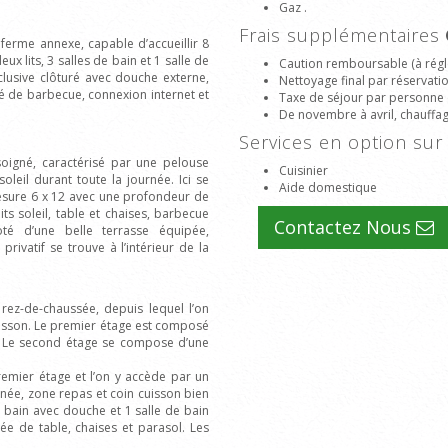
Gaz .
Frais supplémentaires
ferme annexe, capable d’accueillir 8
 lits, 3 salles de bain et 1 salle de
Caution remboursable (à régle
xclusive clôturé avec douche externe,
Nettoyage final par réservati
té de barbecue, connexion internet et
Taxe de séjour par personne 
De novembre à avril, chauffage 
Services en option s
oigné, caractérisé par une pelouse
Cuisinier
oleil durant toute la journée. Ici se
Aide domestique
 mesure 6 x 12 avec une profondeur de
ts soleil, table et chaises, barbecue
Contactez Nous
té d’une belle terrasse équipée,
rivatif se trouve à l’intérieur de la
rez-de-chaussée, depuis lequel l’on
uisson. Le premier étage est composé
. Le second étage se compose d’une
mier étage et l’on y accède par un
inée, zone repas et coin cuisson bien
 bain avec douche et 1 salle de bain
e de table, chaises et parasol. Les