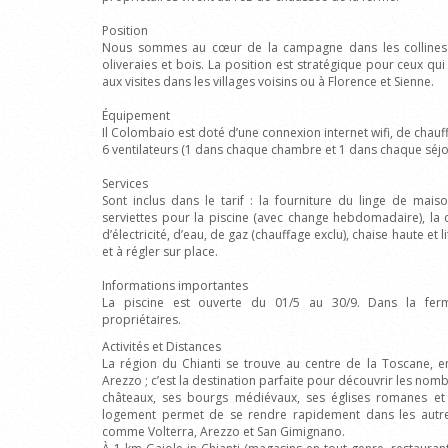
Position
Nous sommes au cœur de la campagne dans les collines d
oliveraies et bois. La position est stratégique pour ceux qui
aux visites dans les villages voisins ou à Florence et Sienne.
Équipement
Il Colombaio est doté d’une connexion internet wifi, de chauff
6 ventilateurs (1 dans chaque chambre et 1 dans chaque séjou
Services
Sont inclus dans le tarif : la fourniture du linge de maiso
serviettes pour la piscine (avec change hebdomadaire), la
d’électricité, d’eau, de gaz (chauffage exclu), chaise haute 
et à régler sur place.
Informations importantes
La piscine est ouverte du 01/5 au 30/9. Dans la ferm
propriétaires.
Activités et Distances
La région du Chianti se trouve au centre de la Toscane, ent
Arezzo ; c’est la destination parfaite pour découvrir les n
châteaux, ses bourgs médiévaux, ses églises romanes et s
logement permet de se rendre rapidement dans les autres
comme Volterra, Arezzo et San Gimignano.