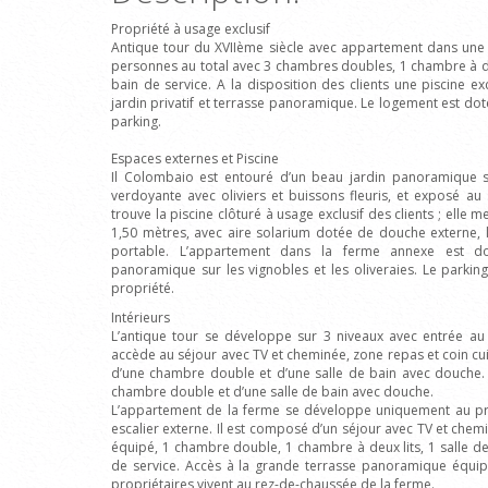
Propriété à usage exclusif
Antique tour du XVIIème siècle avec appartement dans une 
personnes au total avec 3 chambres doubles, 1 chambre à deux
bain de service. A la disposition des clients une piscine e
jardin privatif et terrasse panoramique. Le logement est do
parking.
Espaces externes et Piscine
Il Colombaio est entouré d’un beau jardin panoramique s
verdoyante avec oliviers et buissons fleuris, et exposé au s
trouve la piscine clôturé à usage exclusif des clients ; elle
1,50 mètres, avec aire solarium dotée de douche externe, li
portable. L’appartement dans la ferme annexe est do
panoramique sur les vignobles et les oliveraies. Le parking p
propriété.
Intérieurs
L’antique tour se développe sur 3 niveaux avec entrée au 
accède au séjour avec TV et cheminée, zone repas et coin c
d’une chambre double et d’une salle de bain avec douche
chambre double et d’une salle de bain avec douche.
L’appartement de la ferme se développe uniquement au pre
escalier externe. Il est composé d’un séjour avec TV et chem
équipé, 1 chambre double, 1 chambre à deux lits, 1 salle de
de service. Accès à la grande terrasse panoramique équipé
propriétaires vivent au rez-de-chaussée de la ferme.