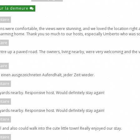
ur la demeure
taire
ons were comfortable, the views were stunning, and we loved the location righ
harming home. Thank you so much to our hosts, especially Umberto who was so
aire
entre up a paved road. The owners, living nearby, were very welcoming and the
aire
n einen ausgezeichneten Aufendhalt, jeder Zeit wieder.
taire
neyards nearby. Responsive host. Would definitely stay again!
taire
neyards nearby. Responsive host. Would definitely stay again!
taire
l and also could walk into the cute little town! Really enjoyed our stay.
taire