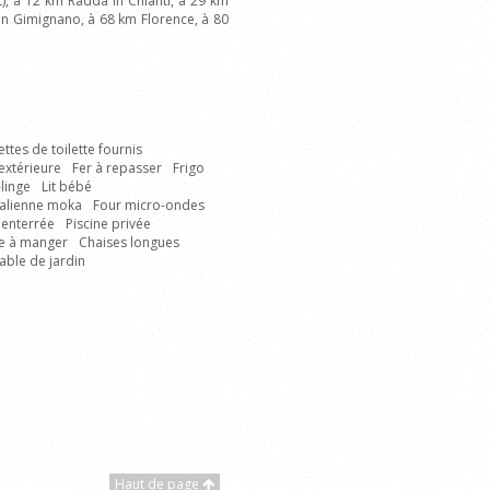
t), à 12 km Radda in Chianti, à 29 km
San Gimignano, à 68 km Florence, à 80
ettes de toilette fournis
extérieure
Fer à repasser
Frigo
linge
Lit bébé
italienne moka
Four micro-ondes
 enterrée
Piscine privée
le à manger
Chaises longues
able de jardin
Haut de page