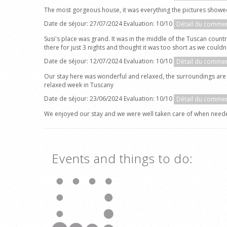
The most gorgeous house, it was everything the pictures showe
Date de séjour: 27/07/2024 Evaluation: 10/10
Détail du commen
Susi's place was grand. It was in the middle of the Tuscan count
there for just 3 nights and thought it was too short as we couldn
Date de séjour: 12/07/2024 Evaluation: 10/10
Détail du commen
Our stay here was wonderful and relaxed, the surroundings are 
relaxed week in Tuscany
Date de séjour: 23/06/2024 Evaluation: 10/10
Détail du commen
We enjoyed our stay and we were well taken care of when neede
Events and things to do: