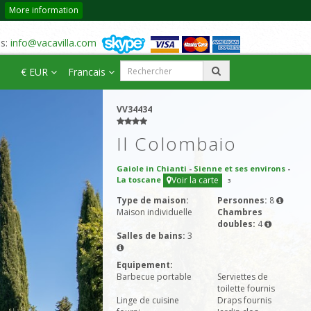
More information
us:
info@vacavilla.com
€ EUR
Francais
VV34434
Il Colombaio
Gaiole in Chianti
-
Sienne et ses environs
-
La toscane
Voir la carte
3
Type de maison:
Personnes:
8
Maison individuelle
Chambres
doubles:
4
Salles de bains:
3
Equipement:
Barbecue portable
Serviettes de
toilette fournis
Linge de cuisine
Draps fournis