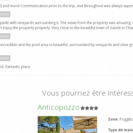
d and more! Communication prior to the trip, and throughout was always super 
taire
ryside with vineyards surrounding it. The views from the property was amazing. I
't enjoy the property properly. Very close to the beautiful town of Gaiole in Ch
taire
incredible and the pool area is beautiful, surrounded by vineyards and olive 
taire
d. Fantastic place
Vous pourriez être intéres
Anticopozzo
Zone:
Poggibo
Type de mai