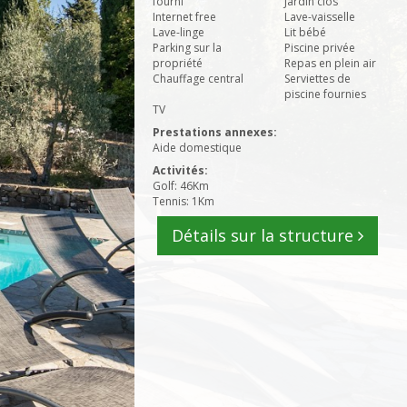
fourni
Jardin clos
Internet free
Lave-vaisselle
Lave-linge
Lit bébé
Parking sur la
Piscine privée
propriété
Repas en plein air
Chauffage central
Serviettes de
piscine fournies
TV
Prestations annexes:
Aide domestique
Activités:
Golf: 46Km
Tennis: 1Km
Détails sur la structure