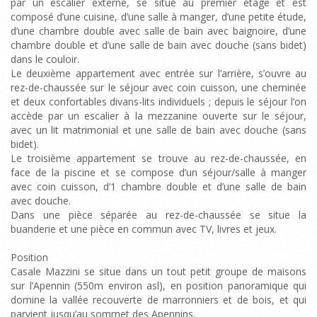
par un escalier externe, se situe au premier étage et est
composé d’une cuisine, d’une salle à manger, d’une petite étude,
d’une chambre double avec salle de bain avec baignoire, d’une
chambre double et d’une salle de bain avec douche (sans bidet)
dans le couloir.
Le deuxième appartement avec entrée sur l’arrière, s’ouvre au
rez-de-chaussée sur le séjour avec coin cuisson, une cheminée
et deux confortables divans-lits individuels ; depuis le séjour l’on
accède par un escalier à la mezzanine ouverte sur le séjour,
avec un lit matrimonial et une salle de bain avec douche (sans
bidet).
Le troisième appartement se trouve au rez-de-chaussée, en
face de la piscine et se compose d’un séjour/salle à manger
avec coin cuisson, d’1 chambre double et d’une salle de bain
avec douche.
Dans une pièce séparée au rez-de-chaussée se situe la
buanderie et une pièce en commun avec TV, livres et jeux.
Position
Casale Mazzini se situe dans un tout petit groupe de maisons
sur l’Apennin (550m environ asl), en position panoramique qui
domine la vallée recouverte de marronniers et de bois, et qui
parvient jusqu’au sommet des Apennins.