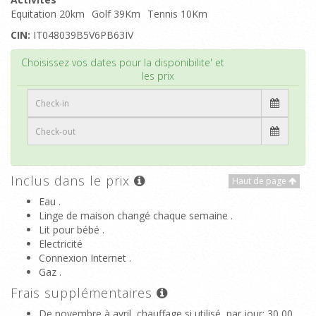
Equitation 20km
Golf 39Km
Tennis 10Km
CIN:
IT048039B5V6PB63IV
Haut de page
Choisissez vos dates pour la disponibilite' et
les prix
Inclus dans le prix
Haut de page
Eau .
Linge de maison changé chaque semaine .
Lit pour bébé .
Electricité
Connexion Internet .
Gaz .
Frais supplémentaires
De novembre à avril, chauffage si utilisé, par jour
: 30,00