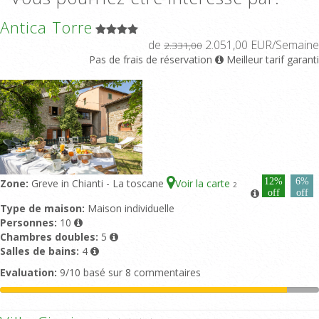
Antica Torre
de
2.051,00 EUR/Semaine
2.331,00
Pas de frais de réservation
Meilleur tarif garanti
12%
6%
Zone:
Greve in Chianti - La toscane
Voir la carte
2
off
off
Type de maison:
Maison individuelle
Personnes:
10
Chambres doubles:
5
Salles de bains:
4
Evaluation:
9/10 basé sur 8 commentaires