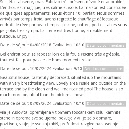
Susi était absente, mais Fabrizio très présent, dévoué et adorable !
L’endroit est magique, très calme et isolé. La maison est constituée
de quelques appartements. Nous étions 10, parfait. Nous sommes
arrivés par temps froid, avons regretté le chauffage défectueux....
endroit de rêve par beau temps... piscine, nature, petites tables sous
pergolas tres sympa. La literie est très bonne, ameublement
rustique. Enjoy !
Date de séjour: 04/08/2018 Evaluation: 10/10
Détail du commentaire
Bel endroit pour se reposer loin de la foule.Piscine très agréable,
tout est fait pour passer de bons moments relax.
Date de séjour: 10/07/2024 Evaluation: 9/10
Détail du commentaire
Beautiful house, tastefully decorated, situated iuo the mountains
with a very breathtaking view. Lovely area inside and outside on the
terrace and by the clean and well maintained pool.The house is so
much more beautiful than the pictures shows.
Date de séjour: 07/09/2024 Evaluation: 10/10
Détail du commentaire
vila je ?udovita, opremljena v tipi?nem toscanskem stilu, kamnite
stene in oprema sve se ujema, po?utje v vili je zelo doma?e,
pozitivno, v njej je vse kaj rabiš, pre?udovit razgled na sosednje