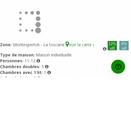
12%
6%
Zone:
Montespertoli - La toscane
Voir la carte
5
off
off
Type de maison:
Maison individuelle
Personnes:
11-12
Chambres doubles:
5
Chambres avec 1 lit:
1
Salles de bains:
3
Piscine:
Piscine privée
Evaluation:
9/10 basé sur 2 commentaires
Home
Contactez Nous