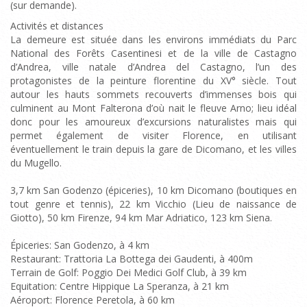
(sur demande).
Activités et distances
La demeure est située dans les environs immédiats du Parc
National des Forêts Casentinesi et de la ville de Castagno
d’Andrea, ville natale d’Andrea del Castagno, l’un des
protagonistes de la peinture florentine du XV° siècle. Tout
autour les hauts sommets recouverts d’immenses bois qui
culminent au Mont Falterona d’où nait le fleuve Arno; lieu idéal
donc pour les amoureux d’excursions naturalistes mais qui
permet également de visiter Florence, en utilisant
éventuellement le train depuis la gare de Dicomano, et les villes
du Mugello.
3,7 km San Godenzo (épiceries), 10 km Dicomano (boutiques en
tout genre et tennis), 22 km Vicchio (Lieu de naissance de
Giotto), 50 km Firenze, 94 km Mar Adriatico, 123 km Siena.
Épiceries: San Godenzo, à 4 km
Restaurant: Trattoria La Bottega dei Gaudenti, à 400m
Terrain de Golf: Poggio Dei Medici Golf Club, à 39 km
Equitation: Centre Hippique La Speranza, à 21 km
Aéroport: Florence Peretola, à 60 km