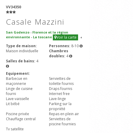
VV34350
Casale Mazzini
San Godenzo
-
Florence et la région
environnante
-
La toscane
Voir la carte
4
Type de maison:
Personnes:
8-10
Maison individuelle
Chambres
doubles:
4
Salles de bains:
4
Equipement:
Barbecue en
Serviettes de
maçonnerie
toilette fournis
Linge de cuisine
Draps fournis
fourni
Internet free
Lave-vaisselle
Lave-linge
Lit bébé
Parking sur la
propriété
Piscine privée
Repas en plein air
Chauffage central
Serviettes de
piscine fournies
Tv satellite