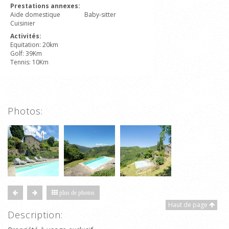
Prestations annexes:
Aide domestique
Baby-sitter
Cuisinier
Activités:
Equitation: 20km
Golf: 39Km
Tennis: 10Km
Photos:
plus de photos
Haut de page
Description: