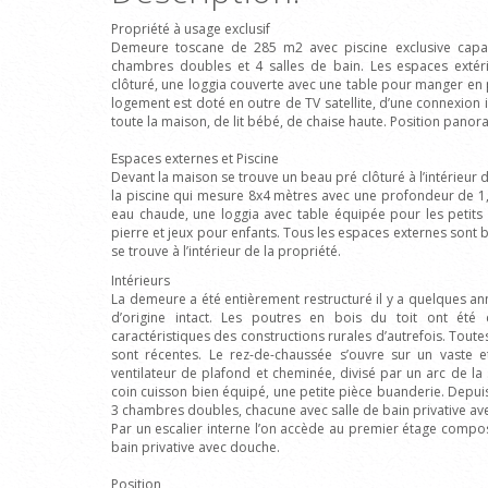
Propriété à usage exclusif
Demeure toscane de 285 m2 avec piscine exclusive capab
chambres doubles et 4 salles de bain. Les espaces extéri
clôturé, une loggia couverte avec une table pour manger en p
logement est doté en outre de TV satellite, d’une connexion 
toute la maison, de lit bébé, de chaise haute. Position pano
Espaces externes et Piscine
Devant la maison se trouve un beau pré clôturé à l’intérieur 
la piscine qui mesure 8x4 mètres avec une profondeur de 1
eau chaude, une loggia avec table équipée pour les petits
pierre et jeux pour enfants. Tous les espaces externes sont b
se trouve à l’intérieur de la propriété.
Intérieurs
La demeure a été entièrement restructuré il y a quelques a
d’origine intact. Les poutres en bois du toit ont été 
caractéristiques des constructions rurales d’autrefois. Toutes
sont récentes. Le rez-de-chaussée s’ouvre sur un vaste et
ventilateur de plafond et cheminée, divisé par un arc de la
coin cuisson bien équipé, une petite pièce buanderie. Depuis
3 chambres doubles, chacune avec salle de bain privative av
Par un escalier interne l’on accède au premier étage comp
bain privative avec douche.
Position