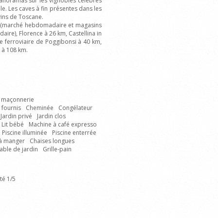
panoramas sur les vignobles célèbres
e. Les caves à fin présentes dans les
vins de Toscane.
 km (marché hebdomadaire et magasins
ire), Florence à 26 km, Castellina in
e ferroviaire de Poggibonsi à 40 km,
 à 108 km.
 maçonnerie
 fournis
Cheminée
Congélateur
Jardin privé
Jardin clos
Lit bébé
Machine à café expresso
Piscine illuminée
Piscine enterrée
 à manger
Chaises longues
able de jardin
Grille-pain
té 1/5