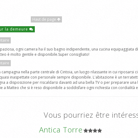
Haut de page
ur la demeure
taire
spaziosa, ogni camera ha il suo bagno indipendente, una cucina equipaggiata di t
tteo è molto gentile e disponibile.Super consigliato!
taire
campagna nella parte centrale di Cintoia, un luogo rilassante in cui riposarsi cir
à, quasi inaspettate con personale sempre disponibile. L'abitazione è un terratet
na a disposizione per riscaldarsi davanti ad una bella TV o per preparare una buo
a Matteo che si è reso disponibile a soddisfare ogni richiesta con cordialità e 
Vous pourriez être intéres
Antica Torre