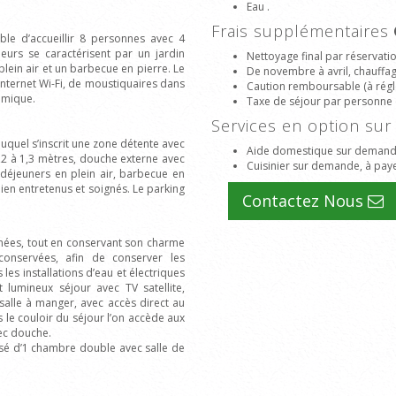
Eau .
Frais supplémentaires
le d’accueillir 8 personnes avec 4
eurs se caractérisent par un jardin
Nettoyage final par réservati
lein air et un barbecue en pierre. Le
De novembre à avril, chauffage
internet Wi-Fi, de moustiquaires dans
Caution remboursable (à régle
ramique.
Taxe de séjour par personne 
Services en option s
duquel s’inscrit une zone détente avec
Aide domestique sur demande
,2 à 1,3 mètres, douche externe avec
Cuisinier sur demande, à paye
 déjeuners en plein air, barbecue en
ien entretenus et soignés. Le parking
Contactez Nous
nnées, tout en conservant son charme
conservées, afin de conserver les
 les installations d’eau et électriques
 lumineux séjour avec TV satellite,
 salle à manger, avec accès direct au
 le couloir du séjour l’on accède aux
ec douche.
osé d’1 chambre double avec salle de