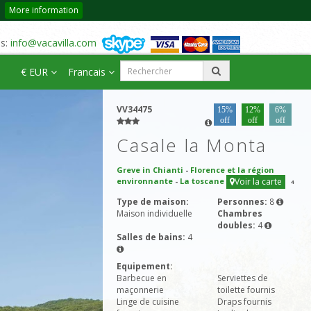
More information
us:
info@vacavilla.com
€ EUR
Francais
VV34475
15%
12%
6%
off
off
off
Casale la Monta
Greve in Chianti
-
Florence et la région
environnante
-
La toscane
Voir la carte
4
Type de maison:
Personnes:
8
Maison individuelle
Chambres
doubles:
4
Salles de bains:
4
Equipement:
Barbecue en
Serviettes de
maçonnerie
toilette fournis
Linge de cuisine
Draps fournis