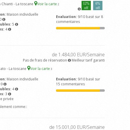
 Chianti - La toscane
Voir la carte
12%
6%
2
off
off
son:
Maison individuelle
Evaluation:
9/10 basé sur 8
0
commentaires
ubles:
5
ns:
4
de 1.484,00 EUR/Semaine
Pas de frais de réservation
Meilleur tarif garanti
iato - La toscane
Voir la carte
3
son:
Maison individuelle
Evaluation:
9/10 basé sur
-9
15 commentaires
ubles:
4
ns:
3
ne privée
alement comme::
de 15.001,00 EUR/Semaine