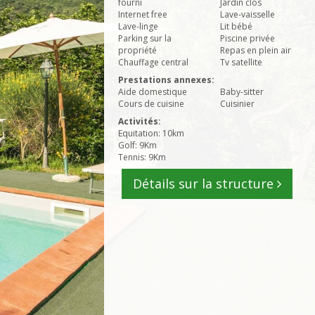
fourni
Jardin clos
Internet free
Lave-vaisselle
Lave-linge
Lit bébé
Parking sur la
Piscine privée
propriété
Repas en plein air
Chauffage central
Tv satellite
Prestations annexes:
Aide domestique
Baby-sitter
Cours de cuisine
Cuisinier
Activités:
Equitation: 10km
Golf: 9Km
Tennis: 9Km
Détails sur la structure