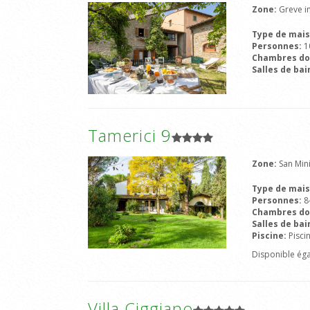
Zone:
Greve in
Type de mai
Personnes:
1
Chambres do
Salles de bai
Tamerici 9
Zone:
San Min
Type de mai
Personnes:
8
Chambres do
Salles de bai
Piscine:
Pisci
Disponible ég
Villa Ciggiano