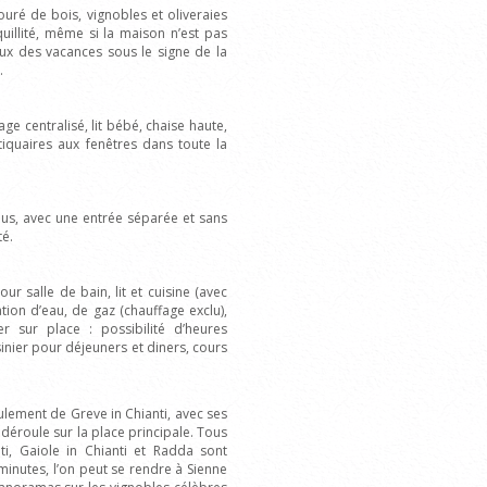
uré de bois, vignobles et oliveraies
quillité, même si la maison n’est pas
eux des vacances sous le signe de la
.
e centralisé, lit bébé, chaise haute,
tiquaires aux fenêtres dans toute la
ous, avec une entrée séparée et sans
té.
our salle de bain, lit et cuisine (avec
ion d’eau, de gaz (chauffage exclu),
 sur place : possibilité d’heures
inier pour déjeuners et diners, cours
lement de Greve in Chianti, avec ses
éroule sur la place principale. Tous
nti, Gaiole in Chianti et Radda sont
minutes, l’on peut se rendre à Sienne