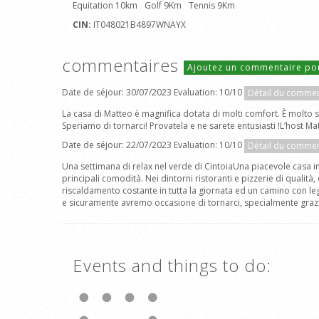
Equitation 10km
Golf 9Km
Tennis 9Km
CIN:
IT048021B4897WNAYX
commentaires
Ajoutez un commentaire po
Date de séjour: 30/07/2023 Evaluation: 10/10
Détail du commen
La casa di Matteo è magnifica dotata di molti comfort. È molto 
Speriamo di tornarci! Provatela e ne sarete entusiasti !L’host Ma
Date de séjour: 22/07/2023 Evaluation: 10/10
Détail du commen
Una settimana di relax nel verde di CintoiaUna piacevole casa in 
principali comodità. Nei dintorni ristoranti e pizzerie di qualit
riscaldamento costante in tutta la giornata ed un camino con leg
e sicuramente avremo occasione di tornarci, specialmente grazie 
Events and things to do: