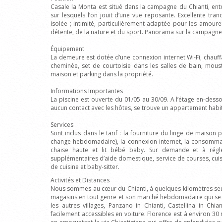
Casale la Monta est situé dans la campagne du Chianti, ento
sur lesquels l’on jouit d’une vue reposante. Excellente tran
isolée ; intimité, particulièrement adaptée pour les amour
détente, de la nature et du sport. Panorama sur la campagne
Équipement
La demeure est dotée d’une connexion internet Wi-Fi, chauffag
cheminée, set de courtoisie dans les salles de bain, mous
maison et parking dans la propriété.
Informations Importantes
La piscine est ouverte du 01/05 au 30/09. A l’étage en-dess
aucun contact avec les hôtes, se trouve un appartement habi
Services
Sont inclus dans le tarif : la fourniture du linge de maison p
change hebdomadaire), la connexion internet, la consommat
chaise haute et lit bébé baby. Sur demande et à régler
supplémentaires d’aide domestique, service de courses, cuis
de cuisine et baby-sitter.
Activités et Distances
Nous sommes au cœur du Chianti, à quelques kilomètres seu
magasins en tout genre et son marché hebdomadaire qui se d
les autres villages, Panzano in Chianti, Castellina in Chia
facilement accessibles en voiture. Florence est à environ 30 