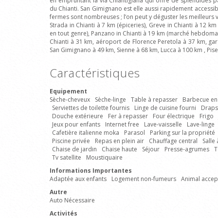
en empruntant la via Chiantigiana qui offre de splendides 
du Chianti. San Gimignano est elle aussi rapidement accessibl
fermes sont nombreuses ; l’on peut y déguster les meilleurs 
Strada in Chianti à 7 km (épiceries), Greve in Chianti à 12
en tout genre), Panzano in Chianti à 19 km (marché hebdomada
Chianti à 31 km, aéroport de Florence Peretola à 37 km, gar
San Gimignano à 49 km, Sienne à 68 km, Lucca à 100 km , Pise
Caractéristiques
Equipement
Sèche-cheveux
Sèche-linge
Table à repasser
Barbecue en
Serviettes de toilette fournis
Linge de cuisine fourni
Draps
Douche extérieure
Fer à repasser
Four électrique
Frigo
Jeux pour enfants
Internet free
Lave-vaisselle
Lave-linge
Cafetière italienne moka
Parasol
Parking sur la propriété
Piscine privée
Repas en plein air
Chauffage central
Salle
Chaise de jardin
Chaise haute
Séjour
Presse-agrumes
T
Tv satellite
Moustiquaire
Informations Importantes
Adaptée aux enfants
Logement non-fumeurs
Animal accep
Autre
Auto Nécessaire
Activités