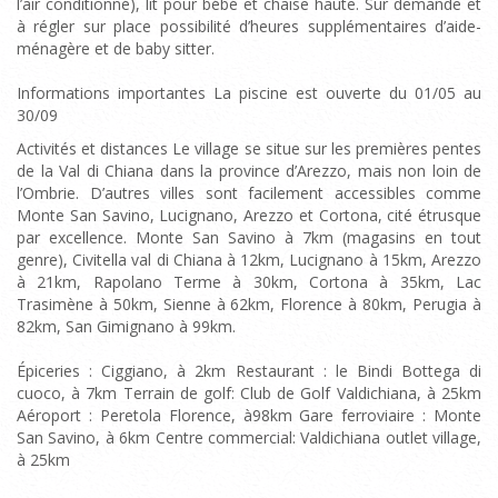
l’air conditionné), lit pour bébé et chaise haute. Sur demande et
à régler sur place possibilité d’heures supplémentaires d’aide-
ménagère et de baby sitter.
Informations importantes La piscine est ouverte du 01/05 au
30/09
Activités et distances Le village se situe sur les premières pentes
de la Val di Chiana dans la province d’Arezzo, mais non loin de
l’Ombrie. D’autres villes sont facilement accessibles comme
Monte San Savino, Lucignano, Arezzo et Cortona, cité étrusque
par excellence. Monte San Savino à 7km (magasins en tout
genre), Civitella val di Chiana à 12km, Lucignano à 15km, Arezzo
à 21km, Rapolano Terme à 30km, Cortona à 35km, Lac
Trasimène à 50km, Sienne à 62km, Florence à 80km, Perugia à
82km, San Gimignano à 99km.
Épiceries : Ciggiano, à 2km Restaurant : le Bindi Bottega di
cuoco, à 7km Terrain de golf: Club de Golf Valdichiana, à 25km
Aéroport : Peretola Florence, à98km Gare ferroviaire : Monte
San Savino, à 6km Centre commercial: Valdichiana outlet village,
à 25km