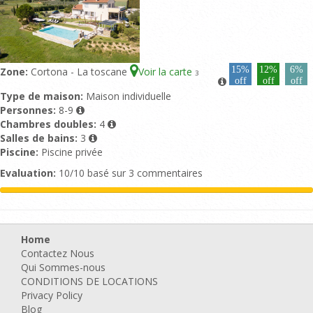
15%
12%
6%
Zone:
Cortona - La toscane
Voir la carte
3
off
off
off
Type de maison:
Maison individuelle
Personnes:
8-9
Chambres doubles:
4
Salles de bains:
3
Piscine:
Piscine privée
Evaluation:
10/10 basé sur 3 commentaires
Home
Contactez Nous
Qui Sommes-nous
CONDITIONS DE LOCATIONS
Privacy Policy
Blog