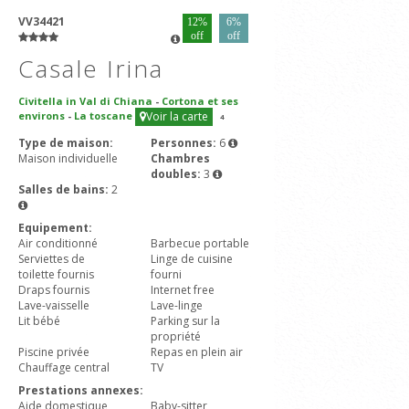
VV34421
12%
6%
off
off
Casale Irina
Civitella in Val di Chiana
-
Cortona et ses
environs
-
La toscane
Voir la carte
4
Type de maison:
Personnes:
6
Maison individuelle
Chambres
doubles:
3
Salles de bains:
2
Equipement:
Air conditionné
Barbecue portable
Serviettes de
Linge de cuisine
toilette fournis
fourni
Draps fournis
Internet free
Lave-vaisselle
Lave-linge
Lit bébé
Parking sur la
propriété
Piscine privée
Repas en plein air
Chauffage central
TV
Prestations annexes:
Aide domestique
Baby-sitter