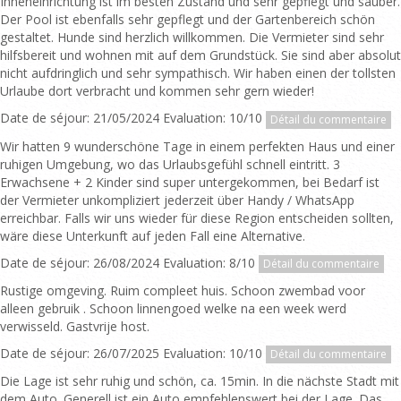
Inneneinrichtung ist im besten Zustand und sehr gepflegt und sauber.
Der Pool ist ebenfalls sehr gepflegt und der Gartenbereich schön
gestaltet. Hunde sind herzlich willkommen. Die Vermieter sind sehr
hilfsbereit und wohnen mit auf dem Grundstück. Sie sind aber absolut
nicht aufdringlich und sehr sympathisch. Wir haben einen der tollsten
Urlaube dort verbracht und kommen sehr gern wieder!
Date de séjour: 21/05/2024 Evaluation: 10/10
Détail du commentaire
Wir hatten 9 wunderschöne Tage in einem perfekten Haus und einer
ruhigen Umgebung, wo das Urlaubsgefühl schnell eintritt. 3
Erwachsene + 2 Kinder sind super untergekommen, bei Bedarf ist
der Vermieter unkompliziert jederzeit über Handy / WhatsApp
erreichbar. Falls wir uns wieder für diese Region entscheiden sollten,
wäre diese Unterkunft auf jeden Fall eine Alternative.
Date de séjour: 26/08/2024 Evaluation: 8/10
Détail du commentaire
Rustige omgeving. Ruim compleet huis. Schoon zwembad voor
alleen gebruik . Schoon linnengoed welke na een week werd
verwisseld. Gastvrije host.
Date de séjour: 26/07/2025 Evaluation: 10/10
Détail du commentaire
Die Lage ist sehr ruhig und schön, ca. 15min. In die nächste Stadt mit
dem Auto. Generell ist ein Auto empfehlenswert bei der Lage. Das