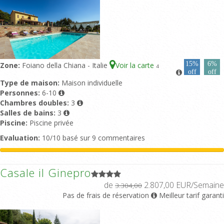
15%
6%
Zone:
Foiano della Chiana - Italie
Voir la carte
4
off
off
Type de maison:
Maison individuelle
Personnes:
6-10
Chambres doubles:
3
Salles de bains:
3
Piscine:
Piscine privée
Evaluation:
10/10 basé sur 9 commentaires
Casale il Ginepro
de
2.807,00 EUR/Semaine
3.304,00
Pas de frais de réservation
Meilleur tarif garanti