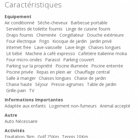
Caractéristiques
Equipement
Air conditionné
Sèche-cheveux
Barbecue portable
Serviettes de toilette fournis
Linge de cuisine fourni
Draps fournis
Cheminée
Congélateur
Douche extérieure
Four électrique
Frigo
Kiosque de jardin
Jardin privé
Internet free
Lave-vaisselle
Lave-linge
Chaises longues
Lit bébé
Machine à café expresso
Cafetière italienne moka
Four micro-ondes
Parasol
Parking couvert
Parking sur la propriété
Piscine illuminée
Piscine enterrée
Piscine privée
Repas en plein air
Chauffage central
Salle à manger
Chaises longues
Chaise de jardin
Chaise haute
Séjour
Presse-agrumes
Table de jardin
Grille-pain
TV
Informations Importantes
Adaptée aux enfants
Logement non-fumeurs
Animal accepté
Autre
Auto Nécessaire
Activités
Equitation 3km
Golf 25Km
Tennis 10Km