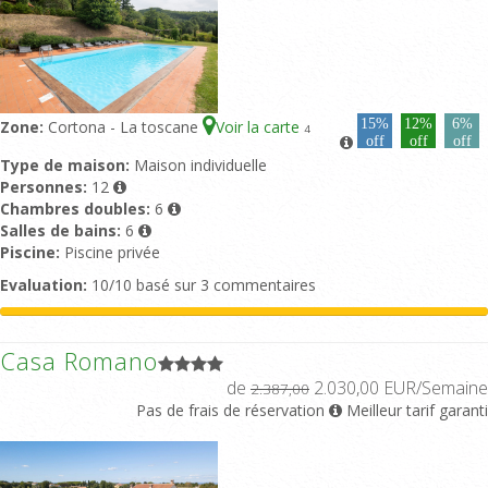
15%
12%
6%
Zone:
Cortona - La toscane
Voir la carte
4
off
off
off
Type de maison:
Maison individuelle
Personnes:
12
Chambres doubles:
6
Salles de bains:
6
Piscine:
Piscine privée
Evaluation:
10/10 basé sur 3 commentaires
Casa Romano
de
2.030,00 EUR/Semaine
2.387,00
Pas de frais de réservation
Meilleur tarif garanti