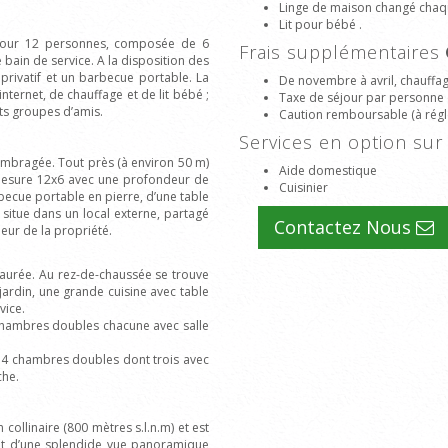
Linge de maison changé chaq
Lit pour bébé .
pour 12 personnes, composée de 6
Frais supplémentaires
bain de service. A la disposition des
 privatif et un barbecue portable. La
De novembre à avril, chauffage 
ternet, de chauffage et de lit bébé ;
Taxe de séjour par personne 
its groupes d’amis.
Caution remboursable (à régle
Services en option s
 ombragée. Tout près (à environ 50 m)
Aide domestique
i mesure 12x6 avec une profondeur de
Cuisinier
rbecue portable en pierre, d’une table
 situe dans un local externe, partagé
Contactez Nous
rieur de la propriété.
taurée. Au rez-de-chaussée se trouve
jardin, une grande cuisine avec table
vice.
 chambres doubles chacune avec salle
 4 chambres doubles dont trois avec
che.
 collinaire (800 mètres s.l.n.m) et est
uit d’une splendide vue panoramique