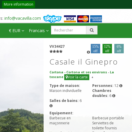
More information
us:
info@vacavilla.com
€ EUR
Francais
VV34427
15%
12%
6%
off
off
off
Casale il Ginepro
Cortona
-
Cortona et ses environs
-
La
toscane
Voir la carte
4
Type de maison:
Personnes:
12
Maison individuelle
Chambres
doubles:
6
Salles de bains:
6
Equipement:
Barbecue en
Barbecue portable
maçonnerie
Serviettes de
toilette fournis