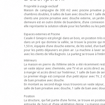
Propriété à usage exclusif
Maison de campagne de 300 m2 avec piscine privative 
chambres doubles, 6 salles de bain avec douche et 1 salle de 
clients une piscine privative avec douche externe, un jardin
demeure est en outre dotée de buanderie, d’une connexion in
elle représente la solution idéale pour les familles ou les pet
Espaces externes et Piscine
Casale il Ginepro est plongé dans un bois, en position très
dans un pré qui domine la vallée, se trouve la piscine qu
1,50 m, équipée d’une douche externe, de lits soleil, d’un ba
pour les petits déjeuners en plein air. La machine à laver se
avec les clients de Villa Bagnolo. Le parking se trouve à l’inté
Intérieurs
La maison en pierre du XVIIème siècle a été récemment res
un vaste séjour avec cheminée, une TV et un accès direct au 
à manger et accès direct sur l’extérieur, 1 salle de bain de ser
Le premier étage est composé d’un petit séjour avec TV, 2
de bain privative avec douche.
En montant au second étage nous trouvons un vaste séjour,
salle de bain privative avec douche, 1 salle de bain avec dou
Position
La structure, qui fait partie d’une ferme, se trouve en position
entourée de bois et d’une végétation dense. La maison jo