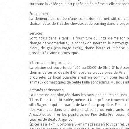
sur toute la vallée ; elle est plutôt isolée même si elle est pr
Équipement
La demeure est dotée d’une connexion internet wifi, de chau
chaise haute, de 3 sèche-cheveux et de parking dans la propr
Services
Sont inclus dans le tarif : la fourniture du linge de maison p
change hebdomadaire), la connexion internet, le nettoyage f
d’eau, de gaz (chauffage exclu), chaise haute et lit bébé.
possibilité d’aide domestique.
Informations importantes
La piscine est ouverte du 1/06 au 30/09 de 8h à 21h. Accè
chemin de terre. Casale il Ginepro se trouve près de Villa i
propriété. Le local buanderie est en commun pour les cli
animaux domestiques de petite taille sont admis. Musique int
Activités et distances
La demeure est plongée dans les bois des hautes collines en
Tibre. Elle est plutôt isolée, même si tout près se trouvent 
villa Bagnolo qui fait partie de la même propriété. Elle est
des vacances dans une détente absolue ou entre amis. Les
Arezzo et admirer les peintures de Pier della Francesca, Co
œuvres de Beato Angelico.
Épiceries à 4 km, Cortona à 8 km (magasins en tout genre), 