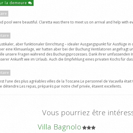
ur la demeure
aire
and pool were beautiful. Claretta was there to meet us on arrival and help with
taire
tikaler, aber funktionaler Einrichtung – idealer Ausgangspunkt für Ausflüge in
über eine Klimaanlage, wir hatten aber bei der Buchung Ventilatoren angefragt
ete alle unsere Fragen während des Buchungsprozesses. Dank ihrer umfassende
rer Ankunft wie im Urlaub. Auch die Empfehlung eines privaten Kochs für das F
taire
 l'une des plus agréables villes de la Toscane.Le personnel de Vacavilla était tr
e détendre.Les repas, préparés par notre chef privée, étaient excellents.
Vous pourriez être intéres
Villa Bagnolo