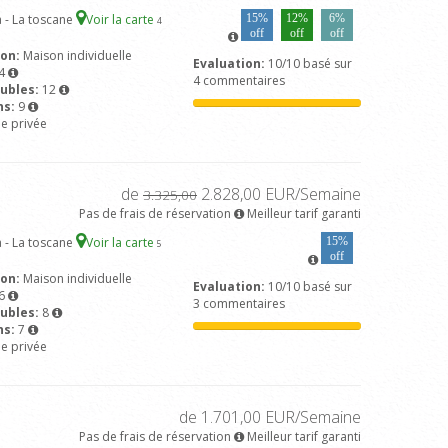
 - La toscane
Voir la carte
15%
12%
6%
4
off
off
off
son:
Maison individuelle
Evaluation:
10/10 basé sur
4
4 commentaires
ubles:
12
ns:
9
ne privée
de
2.828,00 EUR/Semaine
3.325,00
Pas de frais de réservation
Meilleur tarif garanti
 - La toscane
Voir la carte
15%
5
off
son:
Maison individuelle
Evaluation:
10/10 basé sur
6
3 commentaires
ubles:
8
ns:
7
ne privée
de 1.701,00 EUR/Semaine
Pas de frais de réservation
Meilleur tarif garanti