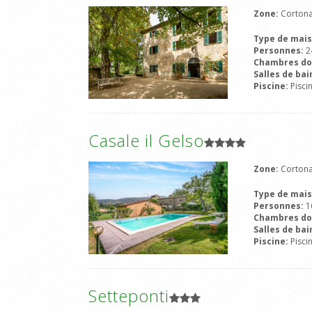
Zone:
Cortona
Type de mai
Personnes:
2
Chambres do
Salles de bai
Piscine:
Pisci
Casale il Gelso
Zone:
Cortona
Type de mai
Personnes:
1
Chambres do
Salles de bai
Piscine:
Pisci
Setteponti