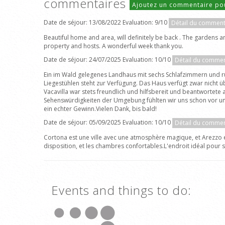
commentaires
Ajoutez un commentaire po
Date de séjour: 13/08/2022 Evaluation: 9/10
Détail du comment
Beautiful home and area, will definitely be back . The gardens 
property and hosts. A wonderful week thank you.
Date de séjour: 24/07/2025 Evaluation: 10/10
Détail du commen
Ein im Wald gelegenes Landhaus mit sechs Schlafzimmern und rus
Liegestühlen steht zur Verfügung. Das Haus verfügt zwar nicht 
Vacavilla war stets freundlich und hilfsbereit und beantwort
Sehenswürdigkeiten der Umgebung fühlten wir uns schon vor unse
ein echter Gewinn.Vielen Dank, bis bald!
Date de séjour: 05/09/2025 Evaluation: 10/10
Détail du commen
Cortona est une ville avec une atmosphère magique, et Arezzo est
disposition, et les chambres confortables.L'endroit idéal pour s
Events and things to do: