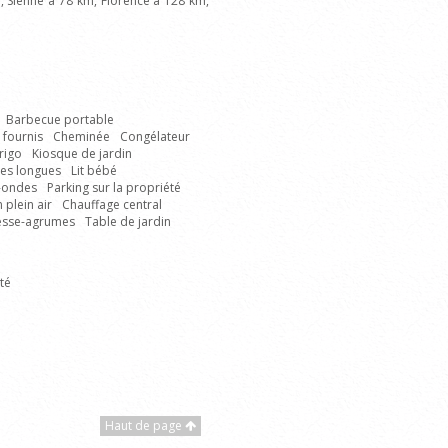
, Sienne à 78 km, Florence à 128 km,
Barbecue portable
 fournis
Cheminée
Congélateur
rigo
Kiosque de jardin
es longues
Lit bébé
-ondes
Parking sur la propriété
 plein air
Chauffage central
esse-agrumes
Table de jardin
té
Haut de page