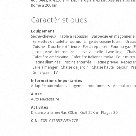
équipées, Arezzo à 41 km, Perugia à 45 km, Assises à 60 km
Rome à 200 km.
Caractéristiques
Equipement
Sèche-cheveux
Table à repasser
Barbecue en maçonnerie
Serviettes de toilette fournis
Linge de cuisine fourni
Draps
Cuisine
Douche extérieure
Fer à repasser
Four au gaz
F
Jardin privé
Internet free
Lave-vaisselle
Lave-linge
Chais
Cafetière américaine
Cafetière italienne moka
Four micro
Piscine illuminée
Piscine enterrée
Piscine privée
Repas en
Salle à manger
Chaise de jardin
Chaise haute
Séjour
Pr
Grille-pain
TV
Informations Importantes
Adaptée aux enfants
Logement non-fumeurs
Animal accep
Autre
Auto Nécessaire
Activités
Distance à la mer/lac 30km
Golf 25Km
Plages 30
CIN:
IT051017B5ZVVFM7CF