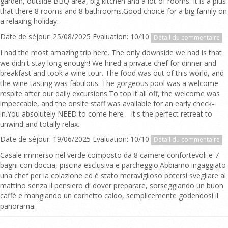
garden, outside BBQ area, big kitchen and a lot of rooms. It is a plus
that there 8 rooms and 8 bathrooms.Good choice for a big family on
a relaxing holiday.
Date de séjour: 25/08/2025 Evaluation: 10/10
Détail du commentaire
I had the most amazing trip here. The only downside we had is that
we didn't stay long enough! We hired a private chef for dinner and
breakfast and took a wine tour. The food was out of this world, and
the wine tasting was fabulous. The gorgeous pool was a welcome
respite after our daily excursions.To top it all off, the welcome was
impeccable, and the onsite staff was available for an early check-
in.You absolutely NEED to come here—it's the perfect retreat to
unwind and totally relax.
Date de séjour: 19/06/2025 Evaluation: 10/10
Détail du commentaire
Casale immerso nel verde composto da 8 camere confortevoli e 7
bagni con doccia, piscina esclusiva e parcheggio.Abbiamo ingaggiato
una chef per la colazione ed è stato meraviglioso potersi svegliare al
mattino senza il pensiero di dover preparare, sorseggiando un buon
caffè e mangiando un cornetto caldo, semplicemente godendosi il
panorama.