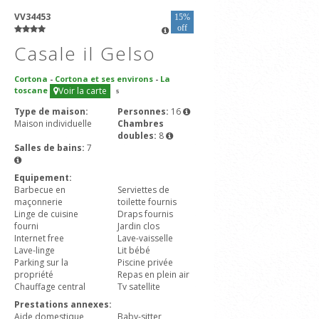
VV34453
15%
off
Casale il Gelso
Cortona
-
Cortona et ses environs
-
La
toscane
Voir la carte
5
Type de maison:
Personnes:
16
Maison individuelle
Chambres
doubles:
8
Salles de bains:
7
Equipement:
Barbecue en
Serviettes de
maçonnerie
toilette fournis
Linge de cuisine
Draps fournis
fourni
Jardin clos
Internet free
Lave-vaisselle
Lave-linge
Lit bébé
Parking sur la
Piscine privée
propriété
Repas en plein air
Chauffage central
Tv satellite
Prestations annexes:
Aide domestique
Baby-sitter