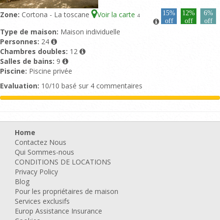
15%
12%
6%
Zone:
Cortona - La toscane
Voir la carte
4
off
off
off
Type de maison:
Maison individuelle
Personnes:
24
Chambres doubles:
12
Salles de bains:
9
Piscine:
Piscine privée
Evaluation:
10/10 basé sur 4 commentaires
Home
Contactez Nous
Qui Sommes-nous
CONDITIONS DE LOCATIONS
Privacy Policy
Blog
Pour les propriétaires de maison
Services exclusifs
Europ Assistance Insurance