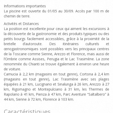
Informations importantes
La piscine est ouverte du 01/05 au 30/09. Accès par 100 m de
chemin de terre.
Activités et Distances
La position est excellente pour ceux qui aiment les excursions à
la découverte de la gastronomie et des produits typiques ou des
petits bourgs facilement accessibles, grâce à la proximité de la
bretelle d’autoroute. Des itinéraires culturels et
œnogastronomiques sont possibles vers les principaux centres
de la Toscane comme Sienne, Arezzo et Florence, mais aussi de
l’Ombrie comme Assises, Perugia et le Lac Trasimène. La zone
renommée du Chianti se trouve également à environ une heure
de voiture.
Camucia à 2,2 km (magasins en tout genre), Cortona à 2,4 km
(magasins en tout genre), Lac Trasimène avec ses plages
équipées à 21 km, Lucignano et Sinalunga à 26 km, Arezzo à 27
km, Rigomagno et Montepulciano à 31 km, les Thermes de
Rapolano à 41 km, Pienza à 47 km, Parc Aventure “Saltalbero” à
44 km, Sienne à 72 km, Florence à 103 km.
Caractéristiques