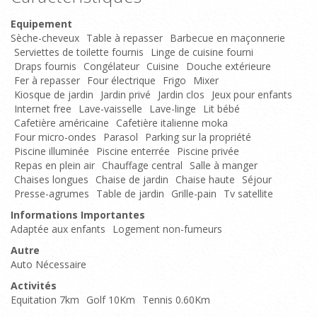
Equipement
Sèche-cheveux
Table à repasser
Barbecue en maçonnerie
Serviettes de toilette fournis
Linge de cuisine fourni
Draps fournis
Congélateur
Cuisine
Douche extérieure
Fer à repasser
Four électrique
Frigo
Mixer
Kiosque de jardin
Jardin privé
Jardin clos
Jeux pour enfants
Internet free
Lave-vaisselle
Lave-linge
Lit bébé
Cafetière américaine
Cafetière italienne moka
Four micro-ondes
Parasol
Parking sur la propriété
Piscine illuminée
Piscine enterrée
Piscine privée
Repas en plein air
Chauffage central
Salle à manger
Chaises longues
Chaise de jardin
Chaise haute
Séjour
Presse-agrumes
Table de jardin
Grille-pain
Tv satellite
Informations Importantes
Adaptée aux enfants
Logement non-fumeurs
Autre
Auto Nécessaire
Activités
Equitation 7km
Golf 10Km
Tennis 0.60Km