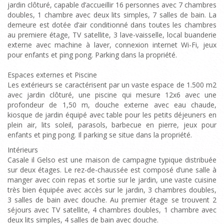
jardin clôturé, capable d’accueillir 16 personnes avec 7 chambres
doubles, 1 chambre avec deux lits simples, 7 salles de bain. La
demeure est dotée d’air conditionné dans toutes les chambres
au premiere étage, TV satellite, 3 lave-vaisselle, local buanderie
externe avec machine à laver, connexion internet Wi-Fi, jeux
pour enfants et ping pong. Parking dans la propriété.
Espaces externes et Piscine
Les extérieurs se caractérisent par un vaste espace de 1.500 m2
avec jardin clôturé, une piscine qui mesure 12x6 avec une
profondeur de 1,50 m, douche externe avec eau chaude,
kiosque de jardin équipé avec table pour les petits déjeuners en
plein air, lits soleil, parasols, barbecue en pierre, jeux pour
enfants et ping pong. Il parking se situe dans la propriété.
Intérieurs
Casale il Gelso est une maison de campagne typique distribuée
sur deux étages. Le rez-de-chaussée est composé d’une salle à
manger avec coin repas et sortie sur le jardin, une vaste cuisine
très bien équipée avec accès sur le jardin, 3 chambres doubles,
3 salles de bain avec douche. Au premier étage se trouvent 2
séjours avec TV satellite, 4 chambres doubles, 1 chambre avec
deux lits simples, 4 salles de bain avec douche.