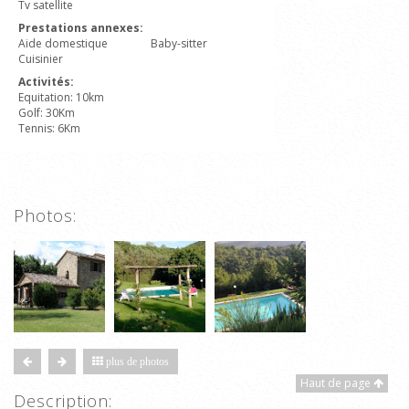
Tv satellite
Prestations annexes:
Aide domestique
Baby-sitter
Cuisinier
Activités:
Equitation: 10km
Golf: 30Km
Tennis: 6Km
Photos:
plus de photos
Haut de page
Description: