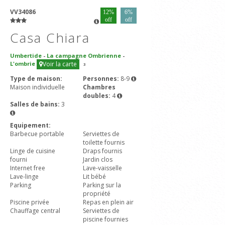
VV34086
12%
6%
off
off
Casa Chiara
Umbertide
-
La campagne Ombrienne
-
L'ombrie
Voir la carte
3
Type de maison:
Personnes:
8-9
Maison individuelle
Chambres
doubles:
4
Salles de bains:
3
Equipement:
Barbecue portable
Serviettes de
toilette fournis
Linge de cuisine
Draps fournis
fourni
Jardin clos
Internet free
Lave-vaisselle
Lave-linge
Lit bébé
Parking
Parking sur la
propriété
Piscine privée
Repas en plein air
Chauffage central
Serviettes de
piscine fournies