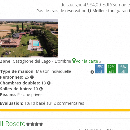
de
4.984,00 EUR/Semaine
5.866,00
Pas de frais de réservation
Meilleur tarif garanti
Zone:
Castiglione del Lago - L'ombrie
Voir la carte
3
15%
12%
6%
Type de maison:
Maison individuelle
off
off
off
Personnes:
26
Chambres doubles:
13
Salles de bains:
10
Piscine:
Piscine privée
Evaluation:
10/10 basé sur 2 commentaires
Il Roseto