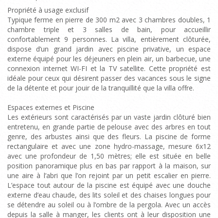
Propriété à usage exclusif
Typique ferme en pierre de 300 m2 avec 3 chambres doubles, 1
chambre triple et 3 salles de bain, pour accueillir
confortablement 9 personnes. La villa, entièrement clôturée,
dispose d’un grand jardin avec piscine privative, un espace
externe équipé pour les déjeuners en plein air, un barbecue, une
connexion internet WI-FI et la TV satellite. Cette propriété est
idéale pour ceux qui désirent passer des vacances sous le signe
de la détente et pour jouir de la tranquillité que la villa offre.
Espaces externes et Piscine
Les extérieurs sont caractérisés par un vaste jardin clôturé bien
entretenu, en grande partie de pelouse avec des arbres en tout
genre, des arbustes ainsi que des fleurs. La piscine de forme
rectangulaire et avec une zone hydro-massage, mesure 6x12
avec une profondeur de 1,50 mètres; elle est située en belle
position panoramique plus en bas par rapport à la maison, sur
une aire à l’abri que l’on rejoint par un petit escalier en pierre.
L’espace tout autour de la piscine est équipé avec une douche
externe d’eau chaude, des lits soleil et des chaises longues pour
se détendre au soleil ou à l’ombre de la pergola. Avec un accès
depuis la salle à manger, les clients ont à leur disposition une