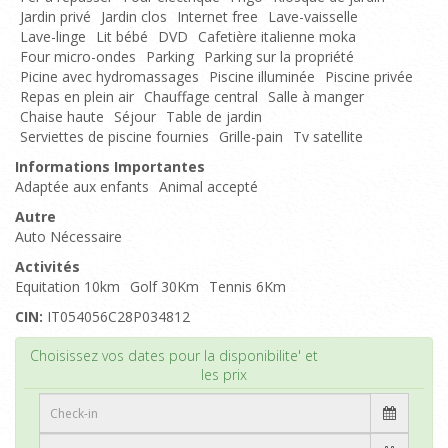
Jardin privé
Jardin clos
Internet free
Lave-vaisselle
Lave-linge
Lit bébé
DVD
Cafetière italienne moka
Four micro-ondes
Parking
Parking sur la propriété
Picine avec hydromassages
Piscine illuminée
Piscine privée
Repas en plein air
Chauffage central
Salle à manger
Chaise haute
Séjour
Table de jardin
Serviettes de piscine fournies
Grille-pain
Tv satellite
Informations Importantes
Adaptée aux enfants
Animal accepté
Autre
Auto Nécessaire
Activités
Equitation 10km
Golf 30Km
Tennis 6Km
CIN:
IT054056C28P034812
Haut de page
Choisissez vos dates pour la disponibilite' et
les prix