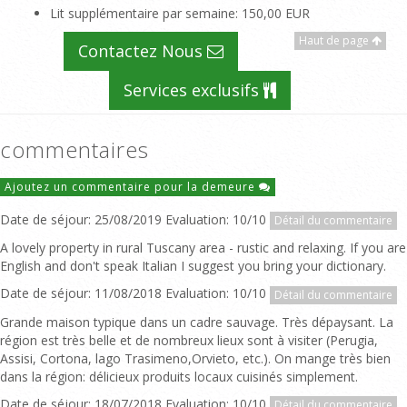
Lit supplémentaire par semaine
: 150,00 EUR
Haut de page
Contactez Nous
Services exclusifs
commentaires
Ajoutez un commentaire pour la demeure
Date de séjour: 25/08/2019 Evaluation: 10/10
Détail du commentaire
A lovely property in rural Tuscany area - rustic and relaxing. If you are
English and don't speak Italian I suggest you bring your dictionary.
Date de séjour: 11/08/2018 Evaluation: 10/10
Détail du commentaire
Grande maison typique dans un cadre sauvage. Très dépaysant. La
région est très belle et de nombreux lieux sont à visiter (Perugia,
Assisi, Cortona, lago Trasimeno,Orvieto, etc.). On mange très bien
dans la région: délicieux produits locaux cuisinés simplement.
Date de séjour: 18/07/2018 Evaluation: 10/10
Détail du commentaire