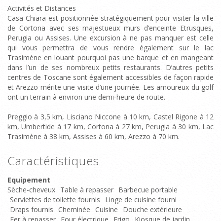
Activités et Distances
Casa Chiara est positionnée stratégiquement pour visiter la ville
de Cortona avec ses majestueux murs d’enceinte Etrusques,
Perugia ou Assises. Une excursion à ne pas manquer est celle
qui vous permettra de vous rendre également sur le lac
Trasimène en louant pourquoi pas une barque et en mangeant
dans l’un de ses nombreux petits restaurants. D’autres petits
centres de Toscane sont également accessibles de façon rapide
et Arezzo mérite une visite d’une journée. Les amoureux du golf
ont un terrain à environ une demi-heure de route.
Preggio à 3,5 km, Lisciano Niccone à 10 km, Castel Rigone à 12
km, Umbertide à 17 km, Cortona à 27 km, Perugia à 30 km, Lac
Trasimène à 38 km, Assises à 60 km, Arezzo à 70 km.
Caractéristiques
Equipement
Sèche-cheveux
Table à repasser
Barbecue portable
Serviettes de toilette fournis
Linge de cuisine fourni
Draps fournis
Cheminée
Cuisine
Douche extérieure
Fer à repasser
Four électrique
Frigo
Kiosque de jardin