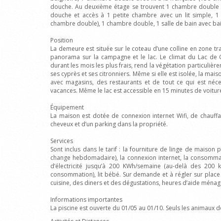
douche. Au deuxième étage se trouvent 1 chambre double a
douche et accès à 1 petite chambre avec un lit simple, 1
chambre double), 1 chambre double, 1 salle de bain avec bai
Position
La demeure est située sur le coteau d’une colline en zone tra
panorama sur la campagne et le lac. Le climat du Lac de
durant les mois les plus frais, rend la végétation particulière
ses cyprès et ses citronniers. Même si elle est isolée, la mai
avec magasins, des restaurants et de tout ce qui est néc
vacances. Même le lac est accessible en 15 minutes de voitur
Équipement
La maison est dotée de connexion internet Wifi, de chauffag
cheveux et d’un parking dans la propriété.
Services
Sont inclus dans le tarif : la fourniture de linge de maison p
change hebdomadaire), la connexion internet, la consommat
d’électricité jusqu’à 200 KWh/semaine (au-delà des 200 kW
consommation), lit bébé. Sur demande et à régler sur place 
cuisine, des diners et des dégustations, heures d’aide ménagè
Informations importantes
La piscine est ouverte du 01/05 au 01/10. Seuls les animaux de 