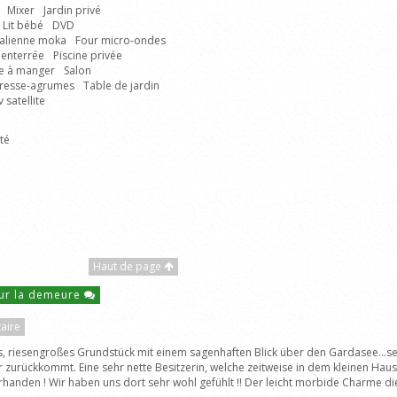
Mixer
Jardin privé
Lit bébé
DVD
italienne moka
Four micro-ondes
 enterrée
Piscine privée
le à manger
Salon
resse-agrumes
Table de jardin
v satellite
té
Haut de page
ur la demeure
aire
es, riesengroßes Grundstück mit einem sagenhaften Blick über den Gardasee...s
zurückkommt. Eine sehr nette Besitzerin, welche zeitweise in dem kleinen Haus n
rhanden ! Wir haben uns dort sehr wohl gefühlt !! Der leicht morbide Charme di