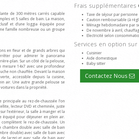
Frais supplémentaires
dante de 300 mètres carrés capable
Taxe de séjour par personne 
mples et 5 salles de bain. La maison,
Caution remboursable (à régle
clusif et d’une loggia équipée pour
Ménage hebdomadaire par s
r une famille nombreuse ou un groupe
De novembre à avril, chauffage 
Electricité selon consommat
Services en option s
ons en fleur et de grands arbres qui
Cuisinier
arrêter pour admirer le panorama
Aide domestique
rière-plan. Sur un côté de la pelouse,
Baby sitter
qui mesure 14x7 avec une profondeur
 douche non chauffée. Devant la maison
Contactez Nous
erte, accessible depuis la cuisine,
ein air. Une autre grande pelouse se
 voitures dans la propriété.
e principale au rez-de-chaussée l’on
llite, lecteur DVD et cheminée, juste
ur l’extérieur, la salle à manger et la
e équipé pour déjeuner en plein air.
 complètent le rez-de-chaussée. Un
e chambre double avec salle de bain
mbre double) avec salle de bain avec
 de large) et avec salle de bain avec