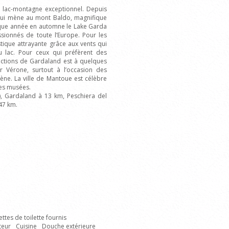
e lac-montagne exceptionnel. Depuis
e qui mène au mont Baldo, magnifique
aque année en automne le Lake Garda
ssionnés de toute l’Europe. Pour les
tique attrayante grâce aux vents qui
u lac. Pour ceux qui préfèrent des
tractions de Gardaland est à quelques
r Vérone, surtout à l’occasion des
ène. La ville de Mantoue est célèbre
es musées.
, Gardaland à 13 km, Peschiera del
47 km.
ettes de toilette fournis
teur
Cuisine
Douche extérieure