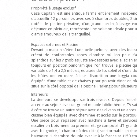
Propriété à usage exclusif
Casa Capitani est une antique ferme entièrement indépen
d’accueillir 12 personnes avec ses 5 chambres doubles, 2 si
dotée de piscine privative, d’un grand jardin à usage ex
déjeuner en plein air, représente une solution idéale pou
d’amis amoureux de la tranquillité.
Espaces externes et Piscine
Devant la maison s’étend une belle pelouse avec des buiss
créent de confortables zones d’ombre où l’on peut s’
splendide sur les vignobles juste en-dessous avec le lac en ar
toujours en position panoramique, l’on trouve la piscine 
variable de 1,4 à 2,5 mètres, équipée de lits soleil et d’une
les hôtes ont en outre à leur disposition une loggia couv
équipée d’une table et de chaises pour pouvoir diner en pl
situe sur le côté opposé de la piscine. Parking pour plusieurs
Intérieurs
La demeure se développe sur trois niveaux. Depuis l’entré
accède au séjour avec un grand meuble bibliothèque, TV sate
à côté se trouve un autre séjour avec des divans et un accès s
cuisine bien équipée avec cheminée et accès sur le portiqu
Une pièce pour repasser avec machine à laver et services
escalier en bois mène au premier étage composé d’1 grand
avec baignoire, 1 chambre à deux lits (transformable en cha
baignoire, 1 chambre double avec lit à la française (150 cm