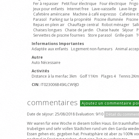
Fer à repasser
Petit four électrique
Four électrique
Frigo
Jeux pour enfants
Internet free
Lave-vaisselle
Lave-linge
Cafetière américaine
Machine à café expresso
Cafetière 
Parasol
Parking sur la propriété
Piscine illuminée
Piscine
Repas en plein air
Chauffage central
Robot ménager
Sal
Chaises longues
Chaise de jardin
Chaise haute
Séjour
P
Serviettes de piscine fournies
Store parasol
Grille-pain
T
Informations Importantes
Adaptée aux enfants
Logement non-fumeurs
Animal accep
Autre
Auto Nécessaire
Activités
Distance à la mer/lac 3km
Golf 11Km
Plages 4
Tennis 2Km
CIN:
IT023006B4SKLCW9JD
commentaires
Ajoutez un commentaire po
Date de séjour: 25/08/2018 Evaluation: 9/10
Détail du comment
Wir waren für eine Woche in diesem tollen Haus. Ein traumhaft
trubeligen und sehr vollen Städtchen rund um den Garda wieder 
Essen gehen etc. gegeben hat. Privatsphäre ist aber zu 100% vo