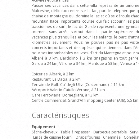
Activités et Distances
Passer ses vacances dans cette villa représente un binôm
Malcesine, délicieux centre sur le lac, part le téléphériqu
chaine de montagne qui domine le lac et où se déroule ch
mountain Race, importante course qui fait accourir les pa
passionnés de surf, le lac de Garde représente une gymnas
tournent sans arrêt, surtout dans la partie supérieure d
vacances plus tranquilles et pour les enfants, le parc d’at
kilomètres seulement. Vous ne pouvez pas ne pas visite
concerts importants et des opéras qui se tiennent dans l’Ar
pour ses innombrables oeuvres-d’art du Mantegna et pour s
Albarè à 3 km, Bardolino à 3 km (magasins en tout genre)
Garda à 24 km, Vérone à 34 km, Mantoue à 53 km, Venise à 1
Épiceries: Albarè, à 2 km
Restaurant: La Dacia, à 2 km
Terrain de Golf: Ca’ degli Ulivi (Costermano), à 11 km
Aéroport: Valerio Catullo Vérone, à 31 km
Gare Ferroviaire: Domegliara, à 13 km
Centre Commercial: Grand'Affi Shopping Center (Affi), 5,5 km
Caractéristiques
Equipement
Sèche-cheveux
Table à repasser
Barbecue portable
Servi
Linge de cuisine fourni
Draps fournis
Cheminée
Congéla