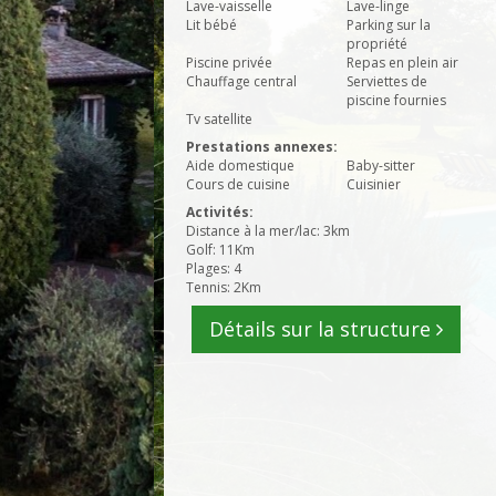
Lave-vaisselle
Lave-linge
Lit bébé
Parking sur la
propriété
Piscine privée
Repas en plein air
Chauffage central
Serviettes de
piscine fournies
Tv satellite
Prestations annexes:
Aide domestique
Baby-sitter
Cours de cuisine
Cuisinier
Activités:
Distance à la mer/lac: 3km
Golf: 11Km
Plages: 4
Tennis: 2Km
Détails sur la structure