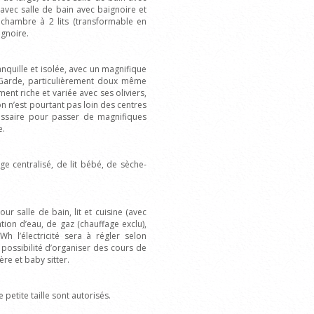
vec salle de bain avec baignoire et
 chambre à 2 lits (transformable en
gnoire.
nquille et isolée, avec un magnifique
 Garde, particulièrement doux même
ment riche et variée avec ses oliviers,
son n’est pourtant pas loin des centres
essaire pour passer de magnifiques
e.
e centralisé, de lit bébé, de sèche-
our salle de bain, lit et cuisine (avec
ion d’eau, de gaz (chauffage exclu),
h l’électricité sera à régler selon
possibilité d’organiser des cours de
re et baby sitter.
petite taille sont autorisés.