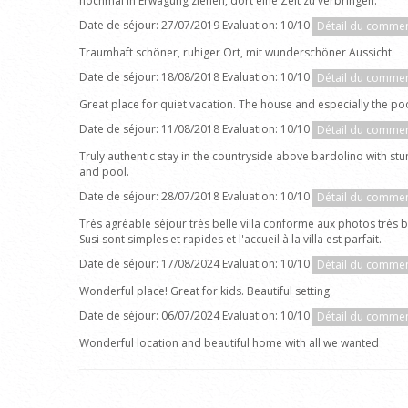
nochmal in Erwägung ziehen, dort eine Zeit zu verbringen.
Date de séjour: 27/07/2019 Evaluation: 10/10
Détail du commen
Traumhaft schöner, ruhiger Ort, mit wunderschöner Aussicht.
Date de séjour: 18/08/2018 Evaluation: 10/10
Détail du commen
Great place for quiet vacation. The house and especially the 
Date de séjour: 11/08/2018 Evaluation: 10/10
Détail du commen
Truly authentic stay in the countryside above bardolino with stu
and pool.
Date de séjour: 28/07/2018 Evaluation: 10/10
Détail du commen
Très agréable séjour très belle villa conforme aux photos très 
Susi sont simples et rapides et l'accueil à la villa est parfait.
Date de séjour: 17/08/2024 Evaluation: 10/10
Détail du commen
Wonderful place! Great for kids. Beautiful setting.
Date de séjour: 06/07/2024 Evaluation: 10/10
Détail du commen
Wonderful location and beautiful home with all we wanted