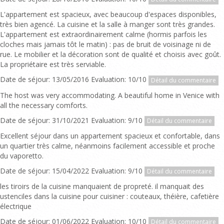
L'appartement est spacieux, avec beaucoup d'espaces disponibles,
très bien agencé. La cuisine et la salle à manger sont très grandes.
L'appartement est extraordinairement calme (hormis parfois les
cloches mais jamais tôt le matin) : pas de bruit de voisinage ni de
rue. Le mobilier et la décoration sont de qualité et choisis avec goût.
La propriétaire est très serviable.
Date de séjour: 13/05/2016 Evaluation: 10/10
Détail du commentaire
The host was very accommodating. A beautiful home in Venice with
all the necessary comforts.
Date de séjour: 31/10/2021 Evaluation: 9/10
Détail du commentaire
Excellent séjour dans un appartement spacieux et confortable, dans
un quartier très calme, néanmoins facilement accessible et proche
du vaporetto.
Date de séjour: 15/04/2022 Evaluation: 9/10
Détail du commentaire
les tiroirs de la cuisine manquaient de propreté. il manquait des
ustenciles dans la cuisine pour cuisiner : couteaux, théière, cafetière
électrique
Date de séjour: 01/06/2022 Evaluation: 10/10
Détail du commentaire