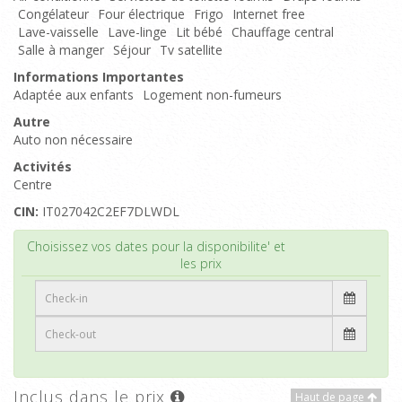
Congélateur
Four électrique
Frigo
Internet free
Lave-vaisselle
Lave-linge
Lit bébé
Chauffage central
Salle à manger
Séjour
Tv satellite
Informations Importantes
Adaptée aux enfants
Logement non-fumeurs
Autre
Auto non nécessaire
Activités
Centre
CIN:
IT027042C2EF7DLWDL
Haut de page
Choisissez vos dates pour la disponibilite' et
les prix
Inclus dans le prix
Haut de page