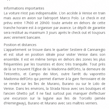
Informations importantes
La voiture n’est pas indispensable. L’on accède à Venise en train
mais aussi en avion sur l’aéroport Marco Polo. Le check in est
prévu entre 17h00 et 20h00: toute arrivée en dehors de cette
tranche horaire est à organiser par avance. Le dépôt de garantie
sera restitué au maximum 3 jours après le check out et toujours
avec virement bancaire.
Position et distances
L’appartement se trouve dans le quartier Sestiere di Cannaregio
et est situé en position idéale pour visiter Venise dans son
ensemble. Il est en même temps en dehors des zones les plus
fréquentées par les touristes et donc très tranquille. Tout près
de là se trouvent l’Eglise de la Madonna dell’Orto, la demeure de
Tintoretto, et Campo dei Mori, outre l’arrêt du vaporetto
Madonna dell’Orto qui permet d’arriver à la gare ferroviaire et de
se rendre sur les îles de Murano, Burano ou sur le Lido de
Venise. Dans les environs, la Strada Nova avec ses boutiques et
l’ancien Ghetto juif. Il ne faut surtout pas manquer d’effectuer
une excursion sur la lagune aux îles de Torcello (aimée
d’Hemingway), Burano et Murano avec ses maîtres verriers.