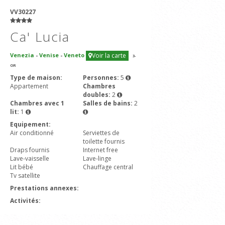
VV30227
Ca' Lucia
Venezia
-
Venise
-
Veneto
Voir la carte
3
-
OR
Type de maison:
Personnes:
5
Appartement
Chambres
doubles:
2
Chambres avec 1
Salles de bains:
2
lit:
1
Equipement:
Air conditionné
Serviettes de
toilette fournis
Draps fournis
Internet free
Lave-vaisselle
Lave-linge
Lit bébé
Chauffage central
Tv satellite
Prestations annexes:
Activités: