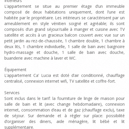
Intérieurs
L’appartement se situe au premier étage d’un immeuble
composé de deux habitations uniquement, dont l’une est
habitée par le propriétaire. Les intérieurs se caractérisent par un
ameublement en style vénitien soigné et agréable; ils sont
composés d’un grand séjour/salle à manger et cuisine avec TV
satellite et accès à un gracieux balcon couvert avec vue sur un
petit jardin au rez-de-chaussée, 1 chambre double, 1 chambre à
deux lits, 1 chambre individuelle, 1 salle de bain avec baignoire
hydro-massage et douche, 1 salle de bain avec douche,
buanderie avec machine à laver et WC.
Équipement
L’appartement Ca’ Lucia est doté d’air conditionné, chauffage
centralisé, connexion internet wifi, TV satellite et coffre-fort.
Services
Sont inclus dans le tarif: la fourniture de linge de maison pour
salle de bain et lit (avec change hebdomadaire), connexion
internet, consommation d’eau et de gaz (chauffage exclu), taxe
de séjour. Sur demande et à régler sur place: possibilité
d’organiser des diners, aide ménagère, lit bébé et lit
supplémentaire.