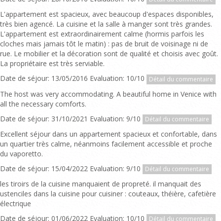
L'appartement est spacieux, avec beaucoup d'espaces disponibles,
très bien agencé. La cuisine et la salle à manger sont très grandes.
L'appartement est extraordinairement calme (hormis parfois les
cloches mais jamais tôt le matin) : pas de bruit de voisinage ni de
rue. Le mobilier et la décoration sont de qualité et choisis avec goût.
La propriétaire est très serviable.
Date de séjour: 13/05/2016 Evaluation: 10/10
Détail du commentaire
The host was very accommodating. A beautiful home in Venice with
all the necessary comforts.
Date de séjour: 31/10/2021 Evaluation: 9/10
Détail du commentaire
Excellent séjour dans un appartement spacieux et confortable, dans
un quartier très calme, néanmoins facilement accessible et proche
du vaporetto.
Date de séjour: 15/04/2022 Evaluation: 9/10
Détail du commentaire
les tiroirs de la cuisine manquaient de propreté. il manquait des
ustenciles dans la cuisine pour cuisiner : couteaux, théière, cafetière
électrique
Date de séjour: 01/06/2022 Evaluation: 10/10
Détail du commentaire