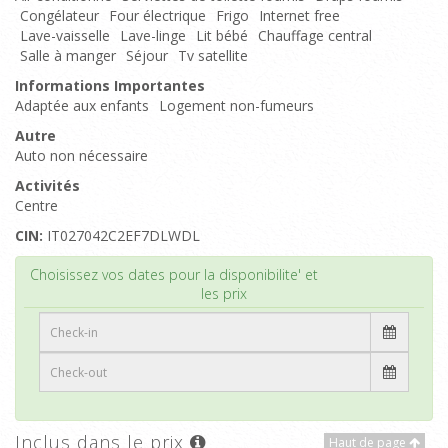
Congélateur
Four électrique
Frigo
Internet free
Lave-vaisselle
Lave-linge
Lit bébé
Chauffage central
Salle à manger
Séjour
Tv satellite
Informations Importantes
Adaptée aux enfants
Logement non-fumeurs
Autre
Auto non nécessaire
Activités
Centre
CIN:
IT027042C2EF7DLWDL
Haut de page
Choisissez vos dates pour la disponibilite' et
les prix
Inclus dans le prix
Haut de page