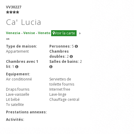
VV30227
Ca' Lucia
Venezia
-
Venise
-
Veneto
Voir la carte
3
-
OR
Type de maison:
Personnes:
5
Appartement
Chambres
doubles:
2
Chambres avec 1
Salles de bains:
2
lit:
1
Equipement:
Air conditionné
Serviettes de
toilette fournis
Draps fournis
Internet free
Lave-vaisselle
Lave-linge
Lit bébé
Chauffage central
Tv satellite
Prestations annexes:
Activités: