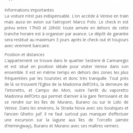
Informations importantes
La voiture n’est pas indispensable. L’on accède à Venise en train
mais aussi en avion sur l’aéroport Marco Polo. Le check in est
prévu entre 17h00 et 20h00: toute arrivée en dehors de cette
tranche horaire est à organiser par avance. Le dépôt de garantie
sera restitué au maximum 3 jours après le check out et toujours
avec virement bancaire.
Position et distances
L’appartement se trouve dans le quartier Sestiere di Cannaregio
et est situé en position idéale pour visiter Venise dans son
ensemble. Il est en même temps en dehors des zones les plus
fréquentées par les touristes et donc très tranquille. Tout près
de là se trouvent l’Eglise de la Madonna dell’Orto, la demeure de
Tintoretto, et Campo dei Mori, outre l’arrêt du vaporetto
Madonna dell’Orto qui permet d’arriver à la gare ferroviaire et de
se rendre sur les îles de Murano, Burano ou sur le Lido de
Venise. Dans les environs, la Strada Nova avec ses boutiques et
l’ancien Ghetto juif. Il ne faut surtout pas manquer d’effectuer
une excursion sur la lagune aux îles de Torcello (aimée
d’Hemingway), Burano et Murano avec ses maîtres verriers.