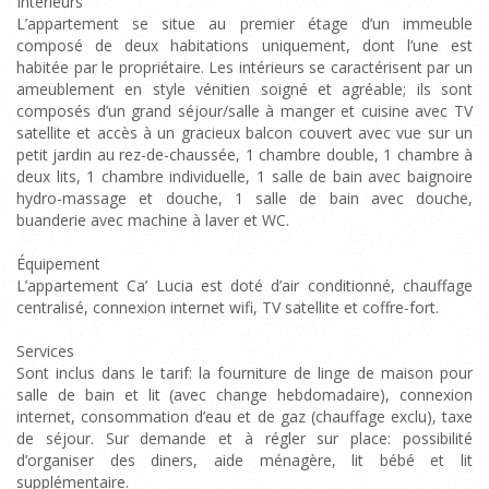
Intérieurs
L’appartement se situe au premier étage d’un immeuble
composé de deux habitations uniquement, dont l’une est
habitée par le propriétaire. Les intérieurs se caractérisent par un
ameublement en style vénitien soigné et agréable; ils sont
composés d’un grand séjour/salle à manger et cuisine avec TV
satellite et accès à un gracieux balcon couvert avec vue sur un
petit jardin au rez-de-chaussée, 1 chambre double, 1 chambre à
deux lits, 1 chambre individuelle, 1 salle de bain avec baignoire
hydro-massage et douche, 1 salle de bain avec douche,
buanderie avec machine à laver et WC.
Équipement
L’appartement Ca’ Lucia est doté d’air conditionné, chauffage
centralisé, connexion internet wifi, TV satellite et coffre-fort.
Services
Sont inclus dans le tarif: la fourniture de linge de maison pour
salle de bain et lit (avec change hebdomadaire), connexion
internet, consommation d’eau et de gaz (chauffage exclu), taxe
de séjour. Sur demande et à régler sur place: possibilité
d’organiser des diners, aide ménagère, lit bébé et lit
supplémentaire.