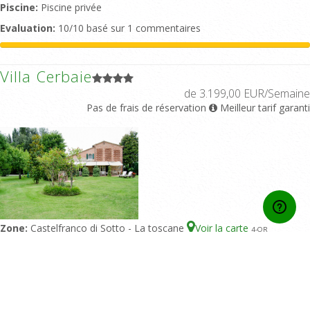
Piscine:
Piscine privée
Evaluation:
10/10 basé sur 1 commentaires
Villa Cerbaie
de 3.199,00 EUR/Semaine
Pas de frais de réservation
Meilleur tarif garanti
Zone:
Castelfranco di Sotto - La toscane
Voir la carte
4
-OR
Type de maison:
Villa
Personnes:
10-12
Chambres doubles:
5
Salles de bains:
4
Piscine:
Piscine privée