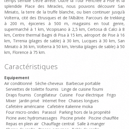
temps semble s’être arrêté. Outre la Tour Penchée à Pise et la
splendide Place des Miracles, nous pouvons découvrir San
Miniato, la terre de la truffe blanche, ou bien continuer jusqu’à
Volterra, cité des Etrusques et de l’Albâtre. Parcours de trekking
à 200 m, épiceries à 500 m, magasins en tout genre,
supermarché à 1 km, Vicopisano à 2,5 km, Certosa di Calci à 8
km, Centre thermal Bagni di Pisa à 15 km, aéroport de Pise à 16
km, Tirrenia (plages de sable) à 30 km, Lucques à 30 km, San
Miniato à 36 km, Volterra à 50 km, Versilia (plages de sable) à 50
km, Florence à 75 km.
Caractéristiques
Equipement
Air conditionné
Sèche-cheveux
Barbecue portable
Serviettes de toilette fournis
Linge de cuisine fourni
Draps fournis
Congélateur
Cuisine
Four électrique
Frigo
Mixer
Jardin privé
Internet free
Chaises longues
Cafetière américaine
Cafetière italienne moka
Four micro-ondes
Parasol
Parking hors de la propriété
Picine avec hydromassages
Piscine privée
Piscine chauffée
Repas en plein air
Chauffage central
Salle à manger