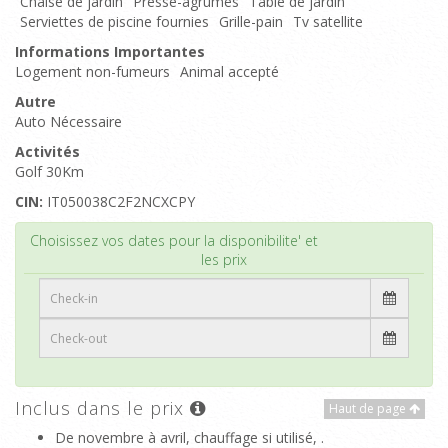
Chaise de jardin
Presse-agrumes
Table de jardin
Serviettes de piscine fournies
Grille-pain
Tv satellite
Informations Importantes
Logement non-fumeurs
Animal accepté
Autre
Auto Nécessaire
Activités
Golf 30Km
CIN:
IT050038C2F2NCXCPY
Haut de page
Choisissez vos dates pour la disponibilite' et
les prix
Inclus dans le prix
Haut de page
De novembre à avril, chauffage si utilisé, .