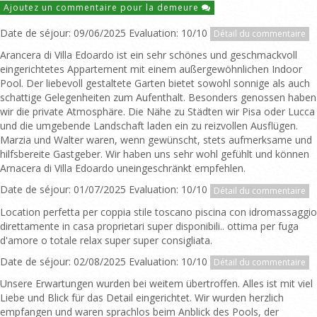
Ajoutez un commentaire pour la demeure
Date de séjour: 09/06/2025 Evaluation: 10/10
Détail du commentaire
Arancera di Villa Edoardo ist ein sehr schönes und geschmackvoll
eingerichtetes Appartement mit einem außergewöhnlichen Indoor
Pool. Der liebevoll gestaltete Garten bietet sowohl sonnige als auch
schattige Gelegenheiten zum Aufenthalt. Besonders genossen haben
wir die private Atmosphäre. Die Nähe zu Städten wir Pisa oder Lucca
und die umgebende Landschaft laden ein zu reizvollen Ausflügen.
Marzia und Walter waren, wenn gewünscht, stets aufmerksame und
hilfsbereite Gastgeber. Wir haben uns sehr wohl gefühlt und können
Arnacera di Villa Edoardo uneingeschränkt empfehlen.
Date de séjour: 01/07/2025 Evaluation: 10/10
Détail du commentaire
Location perfetta per coppia stile toscano piscina con idromassaggio
direttamente in casa proprietari super disponibili.. ottima per fuga
d'amore o totale relax super super consigliata.
Date de séjour: 02/08/2025 Evaluation: 10/10
Détail du commentaire
Unsere Erwartungen wurden bei weitem übertroffen. Alles ist mit viel
Liebe und Blick für das Detail eingerichtet. Wir wurden herzlich
empfangen und waren sprachlos beim Anblick des Pools, der