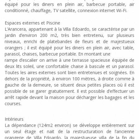
équipé pour les diners en plein air, barbecue portable, air
conditionné, chauffage, TV satellite, connexion internet Wi-Fi.
Espaces externes et Piscine
L’Arancera, appartenant à la Villa Edoardo, se caractérise par un
jardin d’environ 200 m2, très bien entretenu, sur plusieurs
niveaux, enrichi de platebandes de fleurs et de majestueux
orangers ; il est équipé pour les diners en plein air, avec table,
parasol, chaises, barbecue portable. En montant une
rampe d’escalier on arrive à une terrasse spacieuse équipée de
deux lits soleil, une confortable chaise à bascule et un parasol.
Toutes les aires externes sont bien entretenues et soignées. En
dehors de la propriété, à environ 100 mètres, à droite comme à
gauche de la demeure, se situent deux petites places où il est
possible de se garer gratuitement. Il est possible d’effectuer un
arrêt rapide devant la maison pour décharger les bagages et les
courses.
Intérieurs
La dépendance (124m2 environ) se développe entièrement sur
un seul étage et nait de la restructuration de l’ancienne
orangerie de Villa Edoardo, la majestueuse villa de la fin du