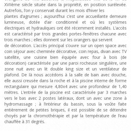
XVIIème siècle située dans la propriété, en position surélevée.
Autrefois, l’on y conservait durant les mois d’hiver les
plantes d’agrumes ; aujourd’hui c’est une accueillante demeure
lumineuse, dotée d’air conditionné et où les systèmes
électriques et hydrauliques ont été récemment installés. L’accès
est caractérisé par trois grandes portes-fenêtres chacune avec
trois marches ; elles donnent sur les orangers qui servent
de décoration. L’accès principal s’ouvre sur un open space avec
coin séjour avec cheminée décorative, coin repas, divan avec TV
satellite, une cuisine bien équipée avec four à bois (de
décoration) caractérisée par une paroi rocheuse singulière, une
zone nuit avec un lit double king size et un ventilateur de
plafond. De là nous accédons à la salle de bain avec douche,
elle aussi creusée dans la roche et à la piscine interne de forme
rectangulaire qui mesure 4,80x4 avec une profondeur de 1,40
mètres. L’entrée de la piscine est caractérisée par 3 marches
vers le bas avec 2 postes latéraux, dont un avec une zone à
hydromassage ; à l’intérieur du bassin, sous la voûte faite
entièrement de petites briques, il est possible de se détendre
choyés par la chromothérapie et par la température de l’eau
chauffée à 31 degrés.