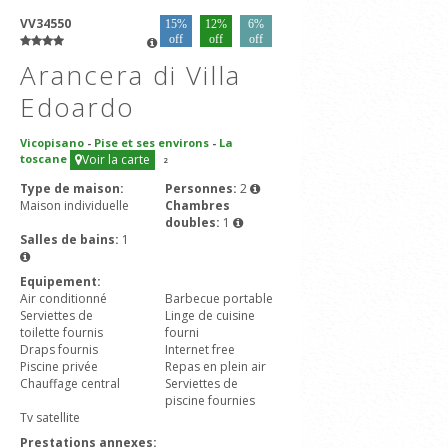
VV34550
15%
12%
6%
off
off
off
Arancera di Villa
Edoardo
Vicopisano
-
Pise et ses environs
-
La
toscane
Voir la carte
2
Type de maison:
Personnes:
2
Maison individuelle
Chambres
doubles:
1
Salles de bains:
1
Equipement:
Air conditionné
Barbecue portable
Serviettes de
Linge de cuisine
toilette fournis
fourni
Draps fournis
Internet free
Piscine privée
Repas en plein air
Chauffage central
Serviettes de
piscine fournies
Tv satellite
Prestations annexes: