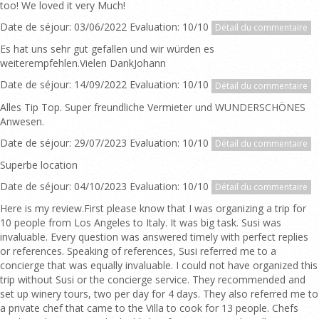
too! We loved it very Much!
Date de séjour: 03/06/2022 Evaluation: 10/10
Détail du commentaire
Es hat uns sehr gut gefallen und wir würden es
weiterempfehlen.Vielen DankJohann
Date de séjour: 14/09/2022 Evaluation: 10/10
Détail du commentaire
Alles Tip Top. Super freundliche Vermieter und WUNDERSCHÖNES
Anwesen.
Date de séjour: 29/07/2023 Evaluation: 10/10
Détail du commentaire
Superbe location
Date de séjour: 04/10/2023 Evaluation: 10/10
Détail du commentaire
Here is my review.First please know that I was organizing a trip for
10 people from Los Angeles to Italy. It was big task. Susi was
invaluable. Every question was answered timely with perfect replies
or references. Speaking of references, Susi referred me to a
concierge that was equally invaluable. I could not have organized this
trip without Susi or the concierge service. They recommended and
set up winery tours, two per day for 4 days. They also referred me to
a private chef that came to the Villa to cook for 13 people. Chefs