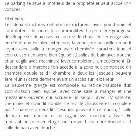
Le parking se situe à l’intérieur de la propriété et peut accueillir 4
voitures.
Intérieurs
Les deux structures ont été restructurées avec grand soin et
sont dotées de toutes les commodités. La première grange se
développe sur deux niveaux : au rez-de-chaussée. ler etage avec
entrèè d' une escalier exterieure, la zone jour accueille un petit
séjour avec salle à manger avec cheminée caractéristique et
coin cuisson en pierre bien équipé ; 2 salles de bain avec douche
et un cagibi avec machine à laver complètent l’ameublement. En
descendant 6 marches l’on accède à la zone nuit composée d’1
chambre double et d’1 chambre à deux lits (lesquels peuvent
être réunis) cette dernière ayant un accès sur l’extérieur.
La deuxième grange est composée au rez-de-chaussée d’un
coin cuisson bien équipé, avec zone salle à manger et une
mezzanine ouverte qui accueille un séjour avec TV satellite,
cheminée et divan-lit double. Le rez-de-chaussée est complété
par 1 chambre à deux lits (lesquels peuvent être réunis), 1 salle
de bain avec douche et un cagibi avec machine à laver. En
montant au premier étage l’on trouve 1 chambre double et 1
salle de bain avec douche.