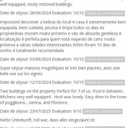
well equipped, nicely restored buildings.
Date de séjour: 28/06/2024 Evaluation: 10/10
Détail du commentaire
Impossível descrever a beleza do local A casa é extremamente bem
equipada, bem cuidada, piscina é limpa todos os dias As
proprietárias moram muito próximo e são de absurda gentileza A
localização é perfeita para quem está viajando de carro muito
próxima a várias cidades interessantes Enfim foram 10 dias de
sonho é totalmente recomendada
Date de séjour: 03/06/2024 Evaluation: 10/10
Détail du commentaire
Super séjour maisons magnifiques et très bien placées, avec une
belle vue sur les vignes.
Date de séjour: 12/10/2024 Evaluation: 10/10
Détail du commentaire
Two buildings on the property Perfect for 7 of us. Pool in between .
Kitchens very well equipped . Host was lovely. Easy drive to the town
of poggibonsi , sienna, and Florence.
Date de séjour: 23/07/2025 Evaluation: 9/10
Détail du commentaire
Nette Unterkunft, toll war, dass alles eingezäunt ist.