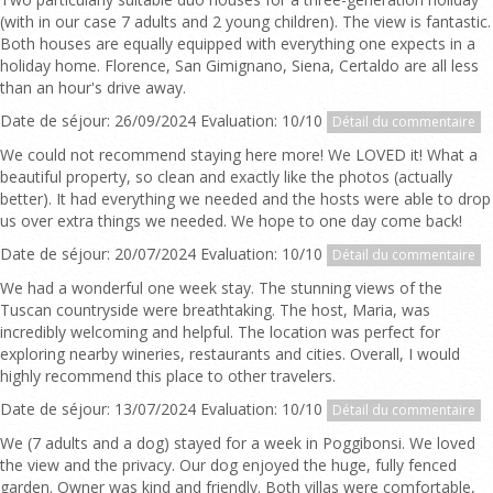
(with in our case 7 adults and 2 young children). The view is fantastic.
Both houses are equally equipped with everything one expects in a
holiday home. Florence, San Gimignano, Siena, Certaldo are all less
than an hour's drive away.
Date de séjour: 26/09/2024 Evaluation: 10/10
Détail du commentaire
We could not recommend staying here more! We LOVED it! What a
beautiful property, so clean and exactly like the photos (actually
better). It had everything we needed and the hosts were able to drop
us over extra things we needed. We hope to one day come back!
Date de séjour: 20/07/2024 Evaluation: 10/10
Détail du commentaire
We had a wonderful one week stay. The stunning views of the
Tuscan countryside were breathtaking. The host, Maria, was
incredibly welcoming and helpful. The location was perfect for
exploring nearby wineries, restaurants and cities. Overall, I would
highly recommend this place to other travelers.
Date de séjour: 13/07/2024 Evaluation: 10/10
Détail du commentaire
We (7 adults and a dog) stayed for a week in Poggibonsi. We loved
the view and the privacy. Our dog enjoyed the huge, fully fenced
garden. Owner was kind and friendly. Both villas were comfortable,