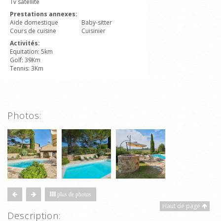
Tv satellite
Prestations annexes:
Aide domestique
Baby-sitter
Cours de cuisine
Cuisinier
Activités:
Equitation: 5km
Golf: 39Km
Tennis: 3Km
Photos:
plus de photos
Haut de page
Description: