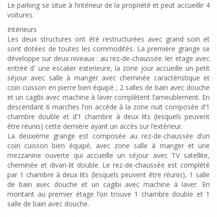
Le parking se situe à l’intérieur de la propriété et peut accueillir 4
voitures.
Intérieurs
Les deux structures ont été restructurées avec grand soin et
sont dotées de toutes les commodités. La première grange se
développe sur deux niveaux : au rez-de-chaussée. ler etage avec
entrèè d' une escalier exterieure, la zone jour accueille un petit
séjour avec salle à manger avec cheminée caractéristique et
coin cuisson en pierre bien équipé ; 2 salles de bain avec douche
et un cagibi avec machine à laver complètent l’ameublement. En
descendant 6 marches l’on accède à la zone nuit composée d’1
chambre double et d’1 chambre à deux lits (lesquels peuvent
être réunis) cette dernière ayant un accès sur l’extérieur.
La deuxième grange est composée au rez-de-chaussée d’un
coin cuisson bien équipé, avec zone salle à manger et une
mezzanine ouverte qui accueille un séjour avec TV satellite,
cheminée et divan-lit double. Le rez-de-chaussée est complété
par 1 chambre à deux lits (lesquels peuvent être réunis), 1 salle
de bain avec douche et un cagibi avec machine à laver. En
montant au premier étage l’on trouve 1 chambre double et 1
salle de bain avec douche.