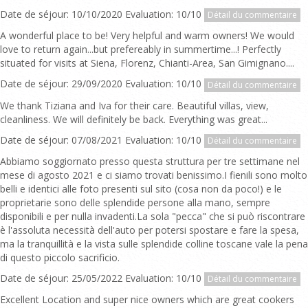
Date de séjour: 10/10/2020 Evaluation: 10/10
Détail du commentaire
A wonderful place to be! Very helpful and warm owners! We would
love to return again...but prefereably in summertime...! Perfectly
situated for visits at Siena, Florenz, Chianti-Area, San Gimignano....
Date de séjour: 29/09/2020 Evaluation: 10/10
Détail du commentaire
We thank Tiziana and Iva for their care. Beautiful villas, view,
cleanliness. We will definitely be back. Everything was great...
Date de séjour: 07/08/2021 Evaluation: 10/10
Détail du commentaire
Abbiamo soggiornato presso questa struttura per tre settimane nel
mese di agosto 2021 e ci siamo trovati benissimo.I fienili sono molto
belli e identici alle foto presenti sul sito (cosa non da poco!) e le
proprietarie sono delle splendide persone alla mano, sempre
disponibili e per nulla invadenti.La sola "pecca" che si può riscontrare
è l'assoluta necessità dell'auto per potersi spostare e fare la spesa,
ma la tranquillità e la vista sulle splendide colline toscane vale la pena
di questo piccolo sacrificio.
Date de séjour: 25/05/2022 Evaluation: 10/10
Détail du commentaire
Excellent Location and super nice owners which are great cookers