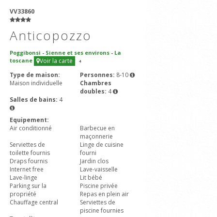
VV33860
Anticopozzo
Poggibonsi
-
Sienne et ses environs
-
La
toscane
Voir la carte
4
Type de maison:
Personnes:
8-10
Maison individuelle
Chambres
doubles:
4
Salles de bains:
4
Equipement:
Air conditionné
Barbecue en
maçonnerie
Serviettes de
Linge de cuisine
toilette fournis
fourni
Draps fournis
Jardin clos
Internet free
Lave-vaisselle
Lave-linge
Lit bébé
Parking sur la
Piscine privée
propriété
Repas en plein air
Chauffage central
Serviettes de
piscine fournies