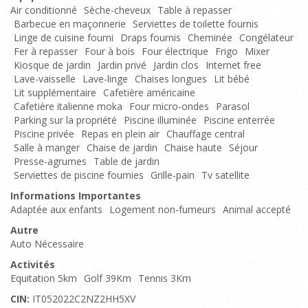
Air conditionné
Sèche-cheveux
Table à repasser
Barbecue en maçonnerie
Serviettes de toilette fournis
Linge de cuisine fourni
Draps fournis
Cheminée
Congélateur
Fer à repasser
Four à bois
Four électrique
Frigo
Mixer
Kiosque de jardin
Jardin privé
Jardin clos
Internet free
Lave-vaisselle
Lave-linge
Chaises longues
Lit bébé
Lit supplémentaire
Cafetière américaine
Cafetière italienne moka
Four micro-ondes
Parasol
Parking sur la propriété
Piscine illuminée
Piscine enterrée
Piscine privée
Repas en plein air
Chauffage central
Salle à manger
Chaise de jardin
Chaise haute
Séjour
Presse-agrumes
Table de jardin
Serviettes de piscine fournies
Grille-pain
Tv satellite
Informations Importantes
Adaptée aux enfants
Logement non-fumeurs
Animal accepté
Autre
Auto Nécessaire
Activités
Equitation 5km
Golf 39Km
Tennis 3Km
CIN:
IT052022C2NZ2HH5XV