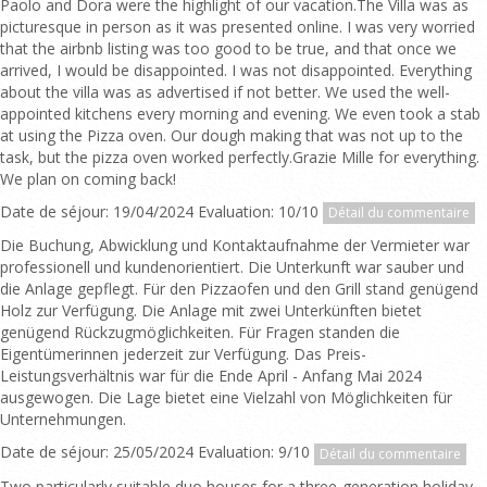
Paolo and Dora were the highlight of our vacation.The Villa was as
picturesque in person as it was presented online. I was very worried
that the airbnb listing was too good to be true, and that once we
arrived, I would be disappointed. I was not disappointed. Everything
about the villa was as advertised if not better. We used the well-
appointed kitchens every morning and evening. We even took a stab
at using the Pizza oven. Our dough making that was not up to the
task, but the pizza oven worked perfectly.Grazie Mille for everything.
We plan on coming back!
Date de séjour: 19/04/2024 Evaluation: 10/10
Détail du commentaire
Die Buchung, Abwicklung und Kontaktaufnahme der Vermieter war
professionell und kundenorientiert. Die Unterkunft war sauber und
die Anlage gepflegt. Für den Pizzaofen und den Grill stand genügend
Holz zur Verfügung. Die Anlage mit zwei Unterkünften bietet
genügend Rückzugmöglichkeiten. Für Fragen standen die
Eigentümerinnen jederzeit zur Verfügung. Das Preis-
Leistungsverhältnis war für die Ende April - Anfang Mai 2024
ausgewogen. Die Lage bietet eine Vielzahl von Möglichkeiten für
Unternehmungen.
Date de séjour: 25/05/2024 Evaluation: 9/10
Détail du commentaire
Two particularly suitable duo houses for a three-generation holiday