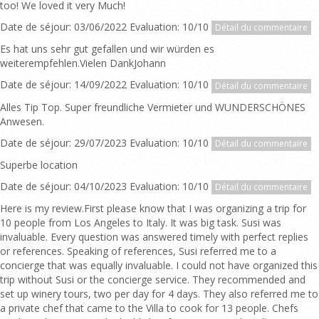
too! We loved it very Much!
Date de séjour: 03/06/2022 Evaluation: 10/10
Détail du commentaire
Es hat uns sehr gut gefallen und wir würden es
weiterempfehlen.Vielen DankJohann
Date de séjour: 14/09/2022 Evaluation: 10/10
Détail du commentaire
Alles Tip Top. Super freundliche Vermieter und WUNDERSCHÖNES
Anwesen.
Date de séjour: 29/07/2023 Evaluation: 10/10
Détail du commentaire
Superbe location
Date de séjour: 04/10/2023 Evaluation: 10/10
Détail du commentaire
Here is my review.First please know that I was organizing a trip for
10 people from Los Angeles to Italy. It was big task. Susi was
invaluable. Every question was answered timely with perfect replies
or references. Speaking of references, Susi referred me to a
concierge that was equally invaluable. I could not have organized this
trip without Susi or the concierge service. They recommended and
set up winery tours, two per day for 4 days. They also referred me to
a private chef that came to the Villa to cook for 13 people. Chefs