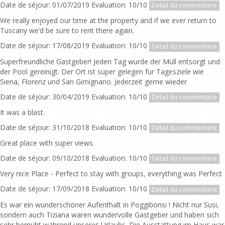
Date de séjour: 01/07/2019 Evaluation: 10/10
Détail du commentaire
We really enjoyed our time at the property and if we ever return to
Tuscany we’d be sure to rent there again.
Date de séjour: 17/08/2019 Evaluation: 10/10
Détail du commentaire
Superfreundliche Gastgeber! Jeden Tag wurde der Müll entsorgt und
der Pool gereinigt. Der Ort ist super gelegen für Tagesziele wie
Siena, Florenz und San Gimignano. Jederzeit gerne wieder
Date de séjour: 30/04/2019 Evaluation: 10/10
Détail du commentaire
It was a blast.
Date de séjour: 31/10/2018 Evaluation: 10/10
Détail du commentaire
Great place with super views
Date de séjour: 09/10/2018 Evaluation: 10/10
Détail du commentaire
Very nice Place - Perfect to stay with groups, everything was Perfect
Date de séjour: 17/09/2018 Evaluation: 10/10
Détail du commentaire
Es war ein wunderschöner Aufenthalt in Poggibonsi ! Nicht nur Susi,
sondern auch Tiziana waren wundervolle Gastgeber und haben sich
sehr bemüht während unseres Urlaubs. Die Ausstattung im Haus war