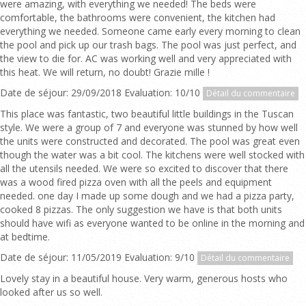
were amazing, with everything we needed! The beds were
comfortable, the bathrooms were convenient, the kitchen had
everything we needed. Someone came early every morning to clean
the pool and pick up our trash bags. The pool was just perfect, and
the view to die for. AC was working well and very appreciated with
this heat. We will return, no doubt! Grazie mille !
Date de séjour: 29/09/2018 Evaluation: 10/10
Détail du commentaire
This place was fantastic, two beautiful little buildings in the Tuscan
style. We were a group of 7 and everyone was stunned by how well
the units were constructed and decorated. The pool was great even
though the water was a bit cool. The kitchens were well stocked with
all the utensils needed. We were so excited to discover that there
was a wood fired pizza oven with all the peels and equipment
needed. one day I made up some dough and we had a pizza party,
cooked 8 pizzas. The only suggestion we have is that both units
should have wifi as everyone wanted to be online in the morning and
at bedtime.
Date de séjour: 11/05/2019 Evaluation: 9/10
Détail du commentaire
Lovely stay in a beautiful house. Very warm, generous hosts who
looked after us so well.