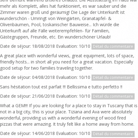
mehr als Komplett, alles hat funktioniert, es war sauber und die
Zimmer waren groß und geräumig! Die Lage der Unterkunft ist
wunderschön - Umringt von Weingärten, Granatapfel- &
Olivenbäumen, Pool, toskanischer Bauweise... Ich würde die
Unterkunft auf alle Fälle weiterempfehlen- für Familien,
Gästegruppen, Freunde, etc. Ein wunderschöner Urlaub!
Date de séjour: 18/08/2018 Evaluation: 10/10
Détail du commentaire
A great place with wonderful views, great equipment, lots of space,
friendly hosts... in short all you need for a great vacation. Especially
good setup for two families traveling together.
Date de séjour: 04/08/2018 Evaluation: 10/10
Détail du commentaire
Sans hésitation tout est parfait !!! Bellissima e tutto perfetto !!
Date de séjour: 21/06/2018 Evaluation: 10/10
Détail du commentaire
What a GEM!!! If you are looking for a place to stay in Tuscany that is
not in a big city, this is your place. Tiziana and Ava were absolutely
wonderful, providing us with a wonderful evening of wood fired
pizzas that were amazing. It truly felt like a home away from home.
Date de séjour: 14/06/2018 Evaluation: 10/10
Détail du commentaire