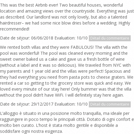
This was the best Airbnb ever! Two beautiful houses, wonderful
location and amazing views over the countryside. Everything was just
as described. Our landlord was not only lovely, but also a talented
hairdresser– we had some nice blow dries before a wedding. Highly
recommended!
Date de séjour: 06/06/2018 Evaluation: 10/10
Détail du commentaire
We rented both villas and they were FABULOUS! The villa with the
pool was wonderful! The pool was cleaned every morning and the
sweet owner baked us a cake and gave us a fresh bottle of wine
(without a label and it was so delicious). We traveled from NYC with
my parents and 1 year old and the villas were perfect! Spacious and
they had everything you need from pasta pots to cheese graters. We
rented a car so getting to the grocery store was quick and easy. We
loved every minute of our stay here! Only bummer was that the villa
without the pool didn’t have WiFi. I will definitely stay here again.
Date de séjour: 29/12/2017 Evaluation: 10/10
Détail du commentaire
L’alloggio è situato in una posizione molto tranquilla, ma ideale per
raggiungere in poco tempo le principali città. Dotato di ogni confort e
molto ben curato. L’host è stata molto gentile e disponibile a
soddisfare ogni nostra esigenza.