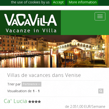
the use of cookies by us
Accept
More information
Toggl
navig
Villas de vacances dans Venise
Trier par
Pertinence
Visualisation de
1
-
1
Ca' Lucia
de 2.051,00 EUR/Semaine