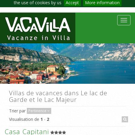
the use of cookies by us
Accept
More information
Toggl
navig
Villas de vacances dans Le lac de
Garde et le Lac Majeur
Trier par
Pertinence
Visualisation de
1
-
2
Casa Capitani