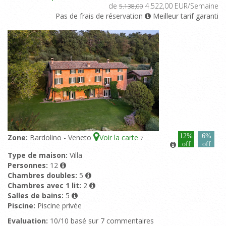
de
4.522,00 EUR/Semaine
5.138,00
Pas de frais de réservation
Meilleur tarif garanti
12%
6%
Zone:
Bardolino - Veneto
Voir la carte
7
off
off
Type de maison:
Villa
Personnes:
12
Chambres doubles:
5
Chambres avec 1 lit:
2
Salles de bains:
5
Piscine:
Piscine privée
Evaluation:
10/10 basé sur 7 commentaires