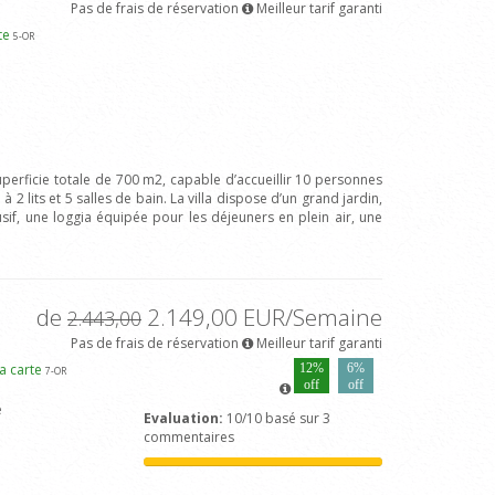
Pas de frais de réservation
Meilleur tarif garanti
rte
5
-OR
uperficie totale de 700 m2, capable d’accueillir 10 personnes
 lits et 5 salles de bain. La villa dispose d’un grand jardin,
sif, une loggia équipée pour les déjeuners en plein air, une
de
2.149,00 EUR/Semaine
2.443,00
Pas de frais de réservation
Meilleur tarif garanti
la carte
12%
6%
7
-OR
off
off
e
Evaluation:
10/10 basé sur 3
commentaires