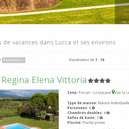
as de vacances dans Lucca et ses environs
Visualisation de
1
-
16
ar
Pertinence
a Regina Elena Vittoria
Zone:
Porcari - La toscane
Voir la c
Type de maison:
Maison individuell
Personnes:
8
Chambres doubles:
4
Salles de bains:
3
Piscine:
Piscine privée