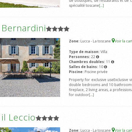
de boutiques, de restaurants et de c
spécialité toscane
[...]
a Bernardini
Zone:
Lucca - La toscane
Voir la ca
Type de maison:
Villa
Personnes:
22
Chambres doubles:
11
Salles de bains:
10
Piscine:
Piscine privée
Property for exclusive useExclusive v
double bedrooms and 10 bathrooms. A
fireplace, 2 living areas, a professi
for outdoor
[...]
 il Leccio
Zone:
Lucca - La toscane
Voir la ca