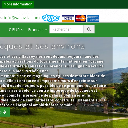
More information
us:
info@vacavilla.com
€ EUR
Francais
cques et ses environs
es et ses villas royales sont depuis toujours l’une des
ipales attractions du tourisme international en Toscane.
lle est située à l’ouest de Florence, sur la ligne directrice
orte à la mer Tyrrhénienne.
êmement riche en magnifiques églises de marbre blanc de
re, elle et entourée d’imposants murs d’enceinte sur
els il est de nos jours possible de se promener ou de faire
tinéraires à vélo. Le centre historique de Lucques est
 et compte la présence de palais nobiliaires et la
dide place de l’amphithéâtre, construite justement sur le
ètre de l’original amphithéâtre romain.
us