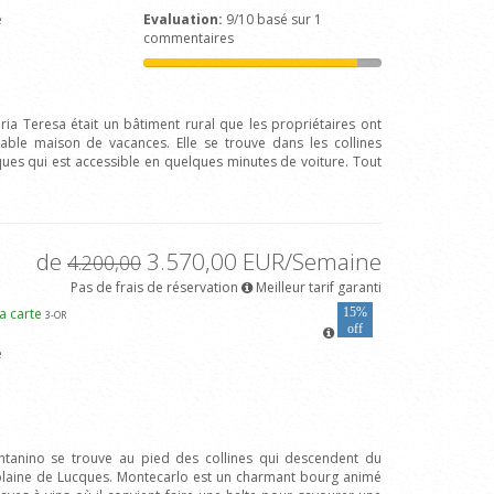
e
Evaluation:
9/10 basé sur 1
commentaires
ria Teresa était un bâtiment rural que les propriétaires ont
able maison de vacances. Elle se trouve dans les collines
ques qui est accessible en quelques minutes de voiture. Tout
de
3.570,00 EUR/Semaine
4.200,00
Pas de frais de réservation
Meilleur tarif garanti
la carte
15%
3
-OR
off
e
ontanino se trouve au pied des collines qui descendent du
plaine de Lucques. Montecarlo est un charmant bourg animé