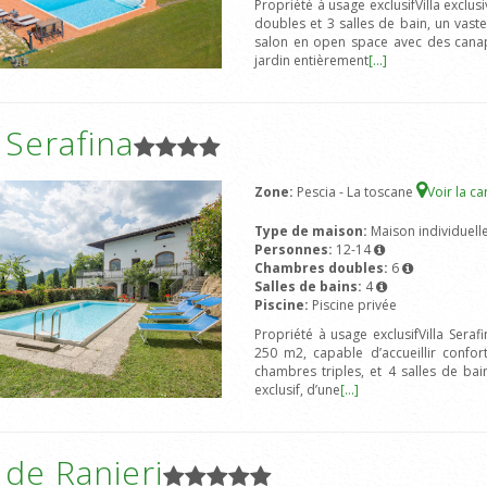
Propriété à usage exclusifVilla excl
doubles et 3 salles de bain, un vaste
salon en open space avec des canapé
jardin entièrement
[...]
a Serafina
Zone:
Pescia - La toscane
Voir la ca
Type de maison:
Maison individuell
Personnes:
12-14
Chambres doubles:
6
Salles de bains:
4
Piscine:
Piscine privée
Propriété à usage exclusifVilla Sera
250 m2, capable d’accueillir conf
chambres triples, et 4 salles de bai
exclusif, d’une
[...]
a de Ranieri