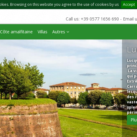
okies. Browsing on this website you agree to the use of cookies by us
Accept
Call us: +39 0577 1656 690 - Email 
Côte amalfitaine
Villas
Autres
Lu
Lucqu
princ
La vi
qui p
Extr
Carra
lesqu
des i
vaste
splen
périm
Pl