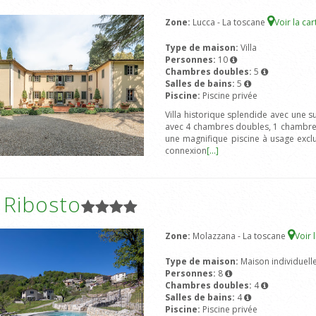
Zone:
Lucca - La toscane
Voir la ca
Type de maison:
Villa
Personnes:
10
Chambres doubles:
5
Salles de bains:
5
Piscine:
Piscine privée
Villa historique splendide avec une s
avec 4 chambres doubles, 1 chambre à 2
une magnifique piscine à usage exclu
connexion
[...]
a Ribosto
Zone:
Molazzana - La toscane
Voir 
Type de maison:
Maison individuell
Personnes:
8
Chambres doubles:
4
Salles de bains:
4
Piscine:
Piscine privée