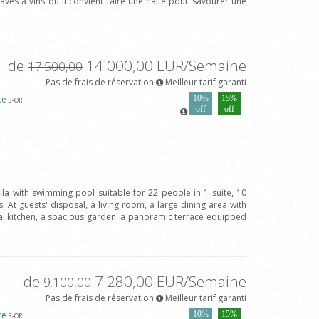
aves à vins où il convient faire une halte pour savourer une
de
14.000,00 EUR/Semaine
17.500,00
Pas de frais de réservation
Meilleur tarif garanti
rte
10%
15%
3
-OR
off
off
illa with swimming pool suitable for 22 people in 1 suite, 10
t guests' disposal, a living room, a large dining area with
onal kitchen, a spacious garden, a panoramic terrace equipped
de
7.280,00 EUR/Semaine
9.100,00
Pas de frais de réservation
Meilleur tarif garanti
rte
10%
15%
3
-OR