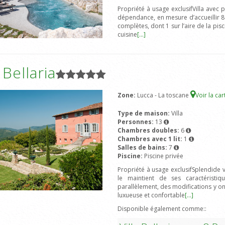
Propriété à usage exclusifVilla avec
dépendance, en mesure d’accueillir 
complètes, dont 1 sur l’aire de la pisc
cuisine
[...]
a Bellaria
Zone:
Lucca - La toscane
Voir la ca
Type de maison:
Villa
Personnes:
13
Chambres doubles:
6
Chambres avec 1 lit:
1
Salles de bains:
7
Piscine:
Piscine privée
Propriété à usage exclusifSplendide v
le maintient de ses caractérist
parallèlement, des modifications y on
luxueuse et confortable
[...]
Disponible également comme::