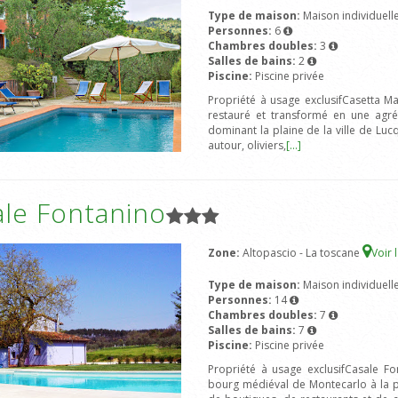
Type de maison:
Maison individuell
Personnes:
6
Chambres doubles:
3
Salles de bains:
2
Piscine:
Piscine privée
Propriété à usage exclusifCasetta Ma
restauré et transformé en une agré
dominant la plaine de la ville de Luc
autour, oliviers,
[...]
ale Fontanino
Zone:
Altopascio - La toscane
Voir 
Type de maison:
Maison individuell
Personnes:
14
Chambres doubles:
7
Salles de bains:
7
Piscine:
Piscine privée
Propriété à usage exclusifCasale F
bourg médiéval de Montecarlo à la 