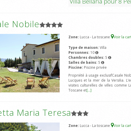
Villa Bellaria pour 8 
le Nobile
Zone:
Lucca - La toscane
Voir la ca
Type de maison:
Villa
Personnes:
10
Chambres doubles:
5
Salles de bains:
5
Piscine:
Piscine privée
Propriété à usage exclusifCasale Nob
Lucques et la mer de la Versilia. L’
visites culturelles de villes comme 
Toscane et
[...]
tta Maria Teresa
Zone:
Lucca - La toscane
Voir la ca