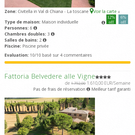
Zone:
Civitella in Val di Chiana - La toscane
Voir la carte
4
12%
6%
Type de maison:
Maison individuelle
off
off
Personnes:
6
Chambres doubles:
3
Salles de bains:
2
Piscine:
Piscine privée
Evaluation:
10/10 basé sur 4 commentaires
Fattoria Belvedere alle Vigne
de
1.610,00 EUR/Semaine
1.792,00
Pas de frais de réservation
Meilleur tarif garanti