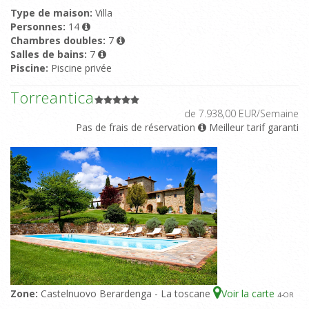
Type de maison:
Villa
Personnes:
14
Chambres doubles:
7
Salles de bains:
7
Piscine:
Piscine privée
Torreantica
de 7.938,00 EUR/Semaine
Pas de frais de réservation
Meilleur tarif garanti
Zone:
Castelnuovo Berardenga - La toscane
Voir la carte
4
-OR