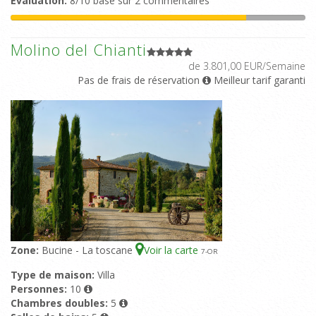
Evaluation:
8/10 basé sur 2 commentaires
Molino del Chianti
de 3.801,00 EUR/Semaine
Pas de frais de réservation
Meilleur tarif garanti
Zone:
Bucine - La toscane
Voir la carte
7
-OR
Type de maison:
Villa
Personnes:
10
Chambres doubles:
5