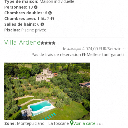
Type de maison:
Maison individuelle
Personnes:
13
Chambres doubles:
6
Chambres avec 1 lit:
2
Salles de bains:
6
Piscine:
Piscine privée
Villa Ardene
de
4.074,00 EUR/Semaine
4.795,00
Pas de frais de réservation
Meilleur tarif garanti
Zone:
Montepulciano - La toscane
Voir la carte
3
-OR