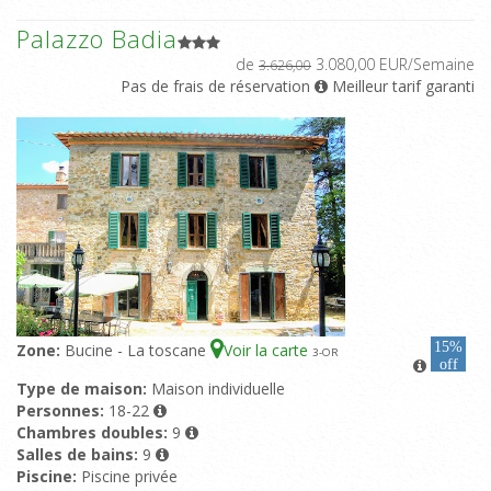
Palazzo Badia
de
3.080,00 EUR/Semaine
3.626,00
Pas de frais de réservation
Meilleur tarif garanti
15%
Zone:
Bucine - La toscane
Voir la carte
3
-OR
off
Type de maison:
Maison individuelle
Personnes:
18-22
Chambres doubles:
9
Salles de bains:
9
Piscine:
Piscine privée