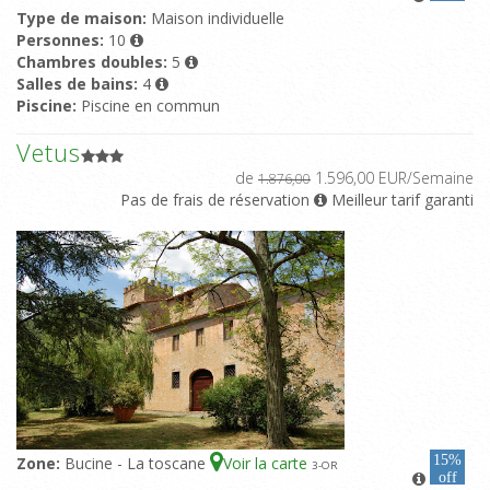
Type de maison:
Maison individuelle
Personnes:
10
Chambres doubles:
5
Salles de bains:
4
Piscine:
Piscine en commun
Vetus
de
1.596,00 EUR/Semaine
1.876,00
Pas de frais de réservation
Meilleur tarif garanti
15%
Zone:
Bucine - La toscane
Voir la carte
3
-OR
off