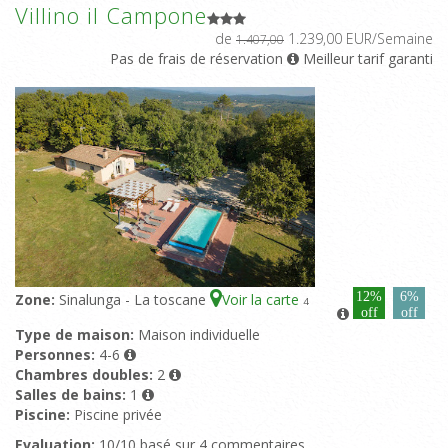
Villino il Campone
de
1.239,00 EUR/Semaine
1.407,00
Pas de frais de réservation
Meilleur tarif garanti
12%
6%
Zone:
Sinalunga - La toscane
Voir la carte
4
off
off
Type de maison:
Maison individuelle
Personnes:
4-6
Chambres doubles:
2
Salles de bains:
1
Piscine:
Piscine privée
Evaluation:
10/10 basé sur 4 commentaires