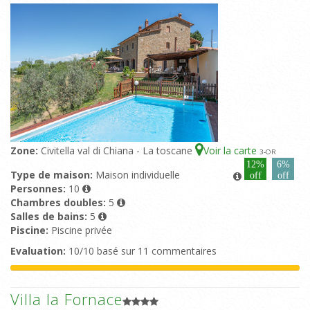
Zone:
Civitella val di Chiana - La toscane
Voir la carte
3
-OR
12%
6%
Type de maison:
Maison individuelle
off
off
Personnes:
10
Chambres doubles:
5
Salles de bains:
5
Piscine:
Piscine privée
Evaluation:
10/10 basé sur 11 commentaires
Villa la Fornace