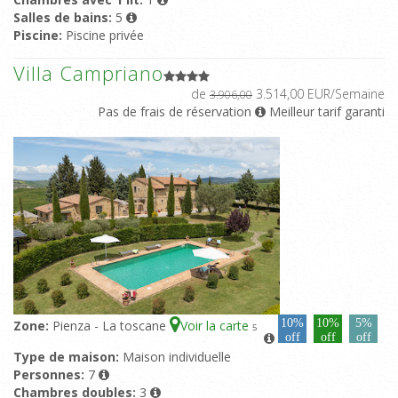
Salles de bains:
5
Piscine:
Piscine privée
Villa Campriano
de
3.514,00 EUR/Semaine
3.906,00
Pas de frais de réservation
Meilleur tarif garanti
10%
10%
5%
Zone:
Pienza - La toscane
Voir la carte
5
off
off
off
Type de maison:
Maison individuelle
Personnes:
7
Chambres doubles:
3