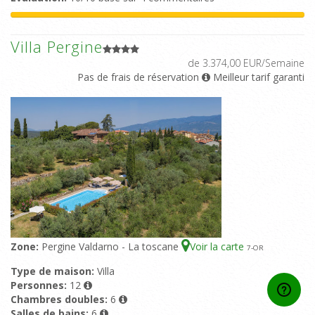
Villa Pergine
de 3.374,00 EUR/Semaine
Pas de frais de réservation
Meilleur tarif garanti
Zone:
Pergine Valdarno - La toscane
Voir la carte
7
-OR
Type de maison:
Villa
Personnes:
12
Chambres doubles:
6
Salles de bains:
6