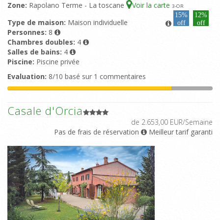
Zone:
Rapolano Terme - La toscane
Voir la carte
3
-OR
15%
12%
Type de maison:
Maison individuelle
off
off
Personnes:
8
Chambres doubles:
4
Salles de bains:
4
Piscine:
Piscine privée
Evaluation:
8/10 basé sur 1 commentaires
Casale d'Orcia
de 2.653,00 EUR/Semaine
Pas de frais de réservation
Meilleur tarif garanti