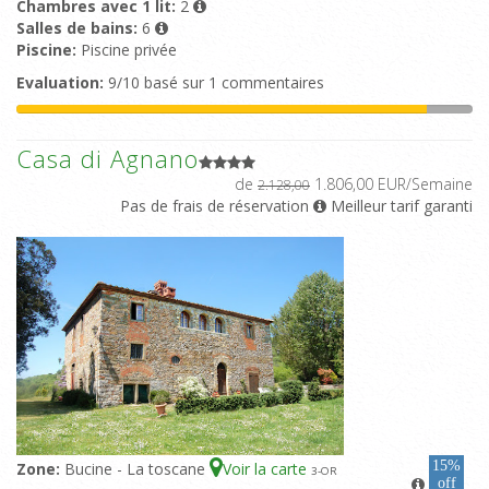
Chambres avec 1 lit:
2
Salles de bains:
6
Piscine:
Piscine privée
Evaluation:
9/10 basé sur 1 commentaires
Casa di Agnano
de
1.806,00 EUR/Semaine
2.128,00
Pas de frais de réservation
Meilleur tarif garanti
15%
Zone:
Bucine - La toscane
Voir la carte
3
-OR
off