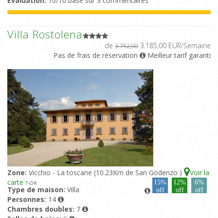
Evaluation:
10/10 basé sur 3 commentaires
Villa Rostolena
de
3.185,00 EUR/Semaine
3.752,00
Pas de frais de réservation
Meilleur tarif garanti
Zone:
Vicchio - La toscane (10.23Km de San Godenzo )
Voir la
carte
15%
12%
6%
7
-OR
Type de maison:
Villa
off
off
off
Personnes:
14
Chambres doubles:
7