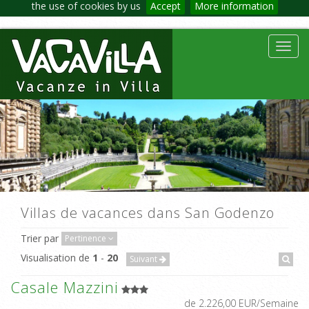
the use of cookies by us
Accept
More information
Toggl
navig
Villas de vacances dans San Godenzo
Trier par
Pertinence
Visualisation de
1
-
20
Suivant
Casale Mazzini
de 2.226,00 EUR/Semaine