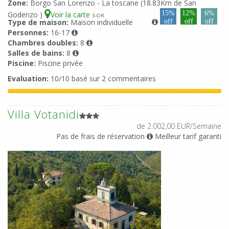
Zone:
Borgo San Lorenzo - La toscane (18.83Km de San
15%
12%
6%
Godenzo )
Voir la carte
3
-OR
Type de maison:
Maison individuelle
off
off
off
Personnes:
16-17
Chambres doubles:
8
Salles de bains:
8
Piscine:
Piscine privée
Evaluation:
10/10 basé sur 2 commentaires
Villa Votanidi
de 2.002,00 EUR/Semaine
Pas de frais de réservation
Meilleur tarif garanti