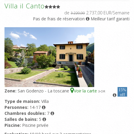
Villa il Canto
de
2.737,00 EUR/Semaine
3.220,00
Pas de frais de réservation
Meilleur tarif garanti
15%
Zone:
San Godenzo - La toscane
Voir la carte
3
-OR
off
Type de maison:
Villa
Personnes:
14-17
Chambres doubles:
7
Salles de bains:
5
Piscine:
Piscine privée