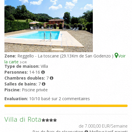
Zone:
Reggello - La toscane (29.13Km de San Godenzo )
Voir
la carte
3
-OR
Type de maison:
Villa
Personnes:
14-16
Chambres doubles:
7
Salles de bains:
7
Piscine:
Piscine privée
Evaluation:
10/10 basé sur 2 commentaires
Villa di Rota
de 7.000,00 EUR/Semaine
Pas de frais de réservation
Meilleur tarif garanti