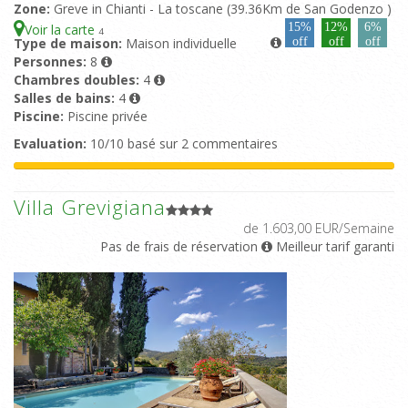
Zone:
Greve in Chianti - La toscane (39.36Km de San Godenzo )
15%
12%
6%
Voir la carte
4
Type de maison:
Maison individuelle
off
off
off
Personnes:
8
Chambres doubles:
4
Salles de bains:
4
Piscine:
Piscine privée
Evaluation:
10/10 basé sur 2 commentaires
Villa Grevigiana
de 1.603,00 EUR/Semaine
Pas de frais de réservation
Meilleur tarif garanti