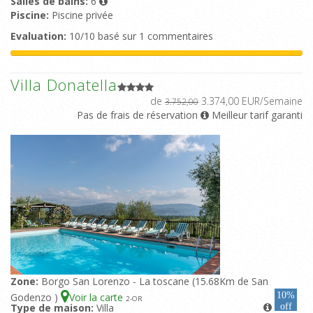
Salles de bains:
6
Piscine:
Piscine privée
Evaluation:
10/10 basé sur 1 commentaires
Villa Donatella
de
3.374,00 EUR/Semaine
3.752,00
Pas de frais de réservation
Meilleur tarif garanti
Zone:
Borgo San Lorenzo - La toscane (15.68Km de San
10%
Godenzo )
Voir la carte
2
-OR
Type de maison:
Villa
off