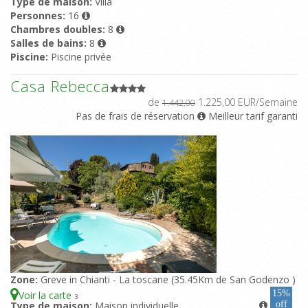
Type de maison:
Villa
Personnes:
16
Chambres doubles:
8
Salles de bains:
8
Piscine:
Piscine privée
Casa Rebecca
de
1.225,00 EUR/Semaine
1.442,00
Pas de frais de réservation
Meilleur tarif garanti
Zone:
Greve in Chianti - La toscane (35.45Km de San Godenzo )
15%
Voir la carte
3
Type de maison:
Maison individuelle
off