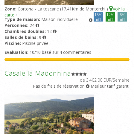
Zone:
Cortona - La toscane (17.41Km de Monterchi )
Voir la
carte
15%
12%
6%
4
Type de maison:
Maison individuelle
off
off
off
Personnes:
24
Chambres doubles:
12
Salles de bains:
9
Piscine:
Piscine privée
Evaluation:
10/10 basé sur 4 commentaires
Casale la Madonnina
de 3.402,00 EUR/Semaine
Pas de frais de réservation
Meilleur tarif garanti