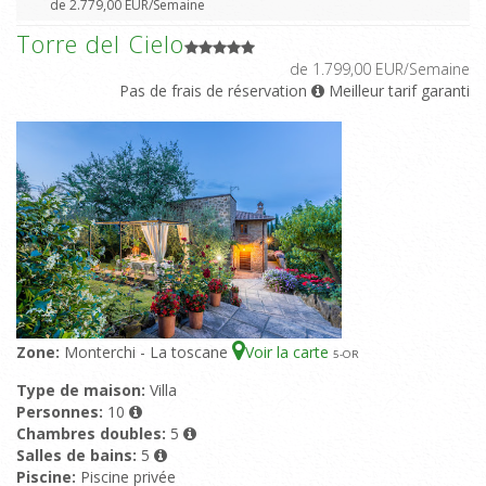
de 2.779,00 EUR/Semaine
Torre del Cielo
de 1.799,00 EUR/Semaine
Pas de frais de réservation
Meilleur tarif garanti
Zone:
Monterchi - La toscane
Voir la carte
5
-OR
Type de maison:
Villa
Personnes:
10
Chambres doubles:
5
Salles de bains:
5
Piscine:
Piscine privée