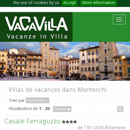
the use of cookies by us
Accept
More information
Toggl
navig
Villas de vacances dans Monterchi
Trier par
Pertinence
Visualisation de
1
-
20
Suivant
Casale Ferraguzzo
de 1.911,00 EUR/Semaine