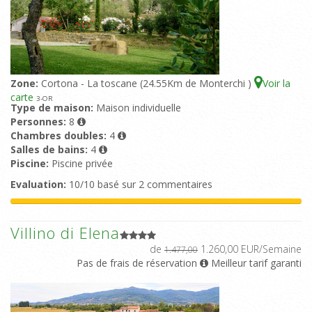
Zone:
Cortona - La toscane (24.55Km de Monterchi )
Voir la
carte
3
-OR
Type de maison:
Maison individuelle
Personnes:
8
Chambres doubles:
4
Salles de bains:
4
Piscine:
Piscine privée
Evaluation:
10/10 basé sur 2 commentaires
Villino di Elena
de
1.260,00 EUR/Semaine
1.477,00
Pas de frais de réservation
Meilleur tarif garanti