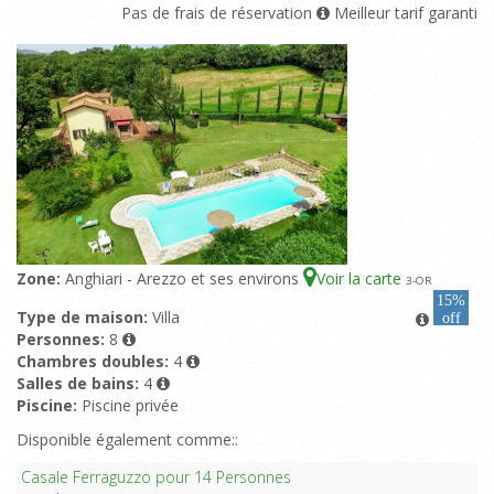
Pas de frais de réservation
Meilleur tarif garanti
Zone:
Anghiari - Arezzo et ses environs
Voir la carte
3
-OR
15%
Type de maison:
Villa
off
Personnes:
8
Chambres doubles:
4
Salles de bains:
4
Piscine:
Piscine privée
Disponible également comme::
Casale Ferraguzzo pour 14 Personnes