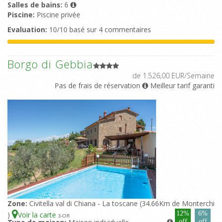
Salles de bains:
6
Piscine:
Piscine privée
Evaluation:
10/10 basé sur 4 commentaires
Borgo di Gebbia
de 1.526,00 EUR/Semaine
Pas de frais de réservation
Meilleur tarif garanti
Zone:
Civitella val di Chiana - La toscane (34.66Km de Monterchi
12%
6%
)
Voir la carte
3
-OR
off
off