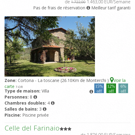
de
1.463,00 EUR/Semaine
1.722,00
Pas de frais de réservation
Meilleur tarif garanti
Zone:
Cortona - La toscane (26.10Km de Monterchi )
Voir la
carte
15%
12%
6%
7
-OR
Type de maison:
Villa
off
off
off
Personnes:
8
Chambres doubles:
4
Salles de bains:
3
Piscine:
Piscine privée
Celle del Farinaio
de 1.876,00 EUR/Semaine