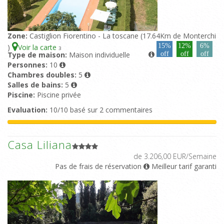
Zone:
Castiglion Fiorentino - La toscane (17.64Km de Monterchi
15%
12%
6%
)
Voir la carte
3
Type de maison:
Maison individuelle
off
off
off
Personnes:
10
Chambres doubles:
5
Salles de bains:
5
Piscine:
Piscine privée
Evaluation:
10/10 basé sur 2 commentaires
Casa Liliana
de 3.206,00 EUR/Semaine
Pas de frais de réservation
Meilleur tarif garanti