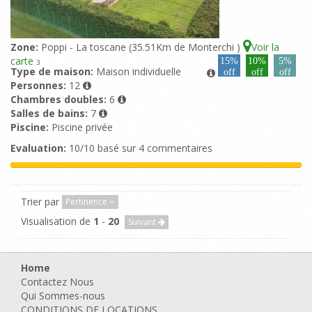
Zone:
Poppi - La toscane (35.51Km de Monterchi )
Voir la
carte
15%
10%
5%
3
Type de maison:
Maison individuelle
off
off
off
Personnes:
12
Chambres doubles:
6
Salles de bains:
7
Piscine:
Piscine privée
Evaluation:
10/10 basé sur 4 commentaires
Trier par
Pertinence
Visualisation de
1
-
20
Suivant
Home
Contactez Nous
Qui Sommes-nous
CONDITIONS DE LOCATIONS