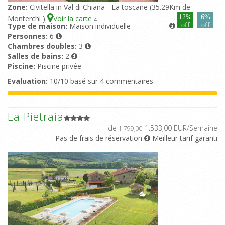
Zone:
Civitella in Val di Chiana - La toscane (35.29Km de
12%
6%
Monterchi )
Voir la carte
4
Type de maison:
Maison individuelle
off
off
Personnes:
6
Chambres doubles:
3
Salles de bains:
2
Piscine:
Piscine privée
Evaluation:
10/10 basé sur 4 commentaires
La Pietraia
de
1.533,00 EUR/Semaine
1.799,00
Pas de frais de réservation
Meilleur tarif garanti