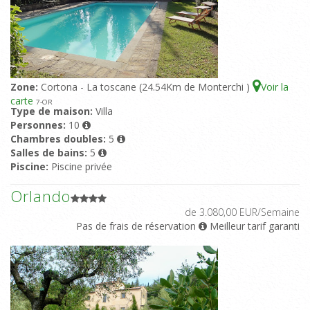
Zone:
Cortona - La toscane (24.54Km de Monterchi )
Voir la
carte
7
-OR
Type de maison:
Villa
Personnes:
10
Chambres doubles:
5
Salles de bains:
5
Piscine:
Piscine privée
Orlando
de 3.080,00 EUR/Semaine
Pas de frais de réservation
Meilleur tarif garanti