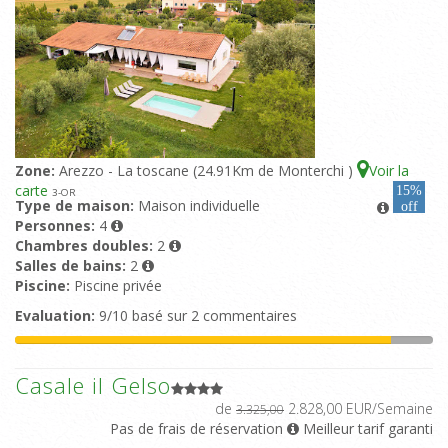
Zone:
Arezzo - La toscane (24.91Km de Monterchi )
Voir la
carte
15%
3
-OR
Type de maison:
Maison individuelle
off
Personnes:
4
Chambres doubles:
2
Salles de bains:
2
Piscine:
Piscine privée
Evaluation:
9/10 basé sur 2 commentaires
Casale il Gelso
de
2.828,00 EUR/Semaine
3.325,00
Pas de frais de réservation
Meilleur tarif garanti