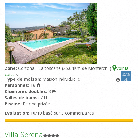
Zone:
Cortona - La toscane (25.64Km de Monterchi )
Voir la
carte
15%
5
Type de maison:
Maison individuelle
off
Personnes:
16
Chambres doubles:
8
Salles de bains:
7
Piscine:
Piscine privée
Evaluation:
10/10 basé sur 3 commentaires
Villa Serena