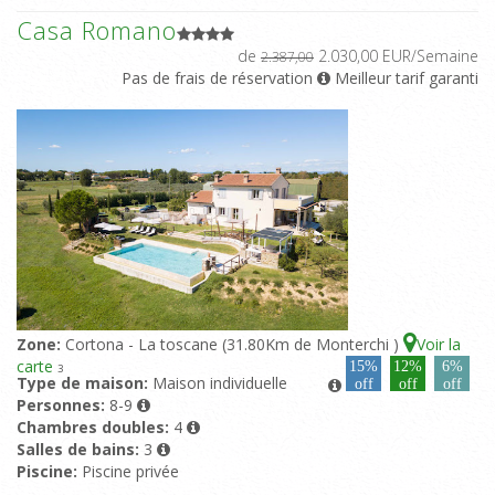
Casa Romano
de
2.030,00 EUR/Semaine
2.387,00
Pas de frais de réservation
Meilleur tarif garanti
Zone:
Cortona - La toscane (31.80Km de Monterchi )
Voir la
carte
15%
12%
6%
3
Type de maison:
Maison individuelle
off
off
off
Personnes:
8-9
Chambres doubles:
4
Salles de bains:
3
Piscine:
Piscine privée