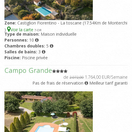
Zone:
Castiglion Fiorentino - La toscane (17.54Km de Monterchi
)
Voir la carte
7
-OR
Type de maison:
Maison individuelle
Personnes:
10
Chambres doubles:
5
Salles de bains:
3
Piscine:
Piscine privée
Campo Grande
de
1.764,00 EUR/Semaine
2.072,00
Pas de frais de réservation
Meilleur tarif garanti