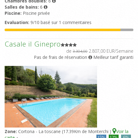
Chambres doubles:
6
Salles de bains:
6
Piscine:
Piscine privée
Evaluation:
9/10 basé sur 1 commentaires
Casale il Ginepro
de
2.807,00 EUR/Semaine
3.304,00
Pas de frais de réservation
Meilleur tarif garanti
Zone:
Cortona - La toscane (17.39Km de Monterchi )
Voir la
carte
15%
12%
6%