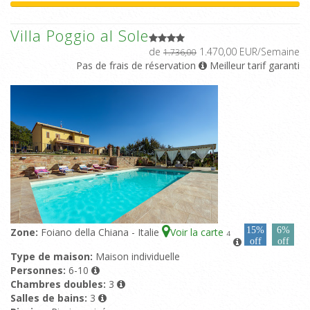
Villa Poggio al Sole
de
1.470,00 EUR/Semaine
1.736,00
Pas de frais de réservation
Meilleur tarif garanti
15%
6%
Zone:
Foiano della Chiana - Italie
Voir la carte
4
off
off
Type de maison:
Maison individuelle
Personnes:
6-10
Chambres doubles:
3
Salles de bains:
3