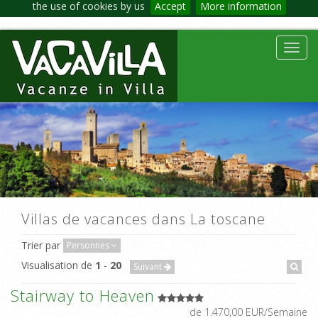
the use of cookies by us
Accept
More information
Toggl
navig
Villas de vacances dans La toscane
Trier par
Personnes
Visualisation de
1
-
20
Suivant
Stairway to Heaven
de 1.470,00 EUR/Semaine