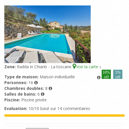
Zone:
Radda in Chianti - La toscane
Voir la carte
3
10%
5%
Type de maison:
Maison individuelle
off
off
Personnes:
16
Chambres doubles:
8
Salles de bains:
6
Piscine:
Piscine privée
Evaluation:
10/10 basé sur 14 commentaires