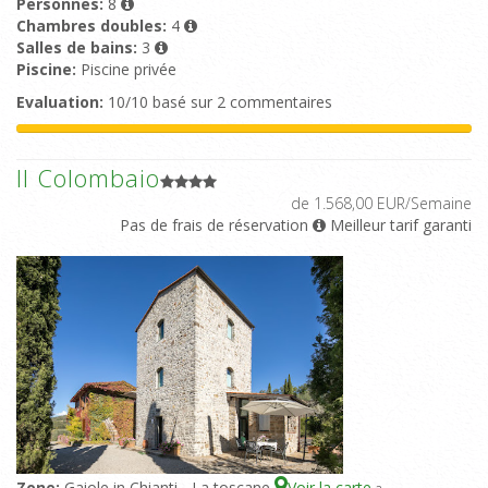
Personnes:
8
Chambres doubles:
4
Salles de bains:
3
Piscine:
Piscine privée
Evaluation:
10/10 basé sur 2 commentaires
Il Colombaio
de 1.568,00 EUR/Semaine
Pas de frais de réservation
Meilleur tarif garanti
Zone:
Gaiole in Chianti - La toscane
Voir la carte