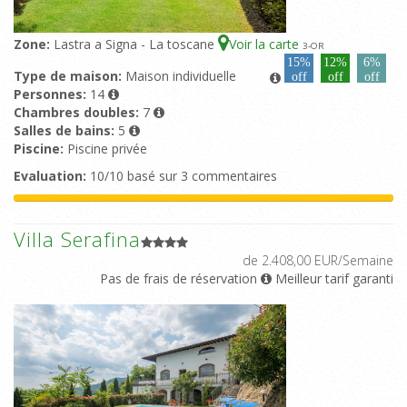
Zone:
Lastra a Signa - La toscane
Voir la carte
3
-OR
15%
12%
6%
Type de maison:
Maison individuelle
off
off
off
Personnes:
14
Chambres doubles:
7
Salles de bains:
5
Piscine:
Piscine privée
Evaluation:
10/10 basé sur 3 commentaires
Villa Serafina
de 2.408,00 EUR/Semaine
Pas de frais de réservation
Meilleur tarif garanti