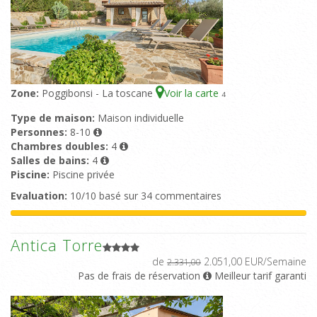
Zone:
Poggibonsi - La toscane
Voir la carte
4
Type de maison:
Maison individuelle
Personnes:
8-10
Chambres doubles:
4
Salles de bains:
4
Piscine:
Piscine privée
Evaluation:
10/10 basé sur 34 commentaires
Antica Torre
de
2.051,00 EUR/Semaine
2.331,00
Pas de frais de réservation
Meilleur tarif garanti