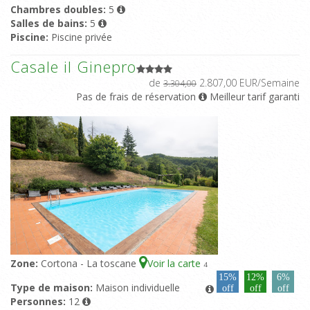
Chambres doubles:
5
Salles de bains:
5
Piscine:
Piscine privée
Casale il Ginepro
de
2.807,00 EUR/Semaine
3.304,00
Pas de frais de réservation
Meilleur tarif garanti
Zone:
Cortona - La toscane
Voir la carte
4
15%
12%
6%
Type de maison:
Maison individuelle
off
off
off
Personnes:
12