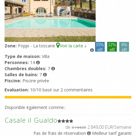
15%
12%
6%
Zone:
Poppi - La toscane
Voir la carte
4
off
off
off
Type de maison:
Villa
Personnes:
14
Chambres doubles:
7
Salles de bains:
7
Piscine:
Piscine privée
Evaluation:
10/10 basé sur 2 commentaires
Disponible également comme::
Casale il Gualdo
de
2.849,00 EUR/Semaine
3.164,00
Pas de frais de réservation
Meilleur tarif garanti