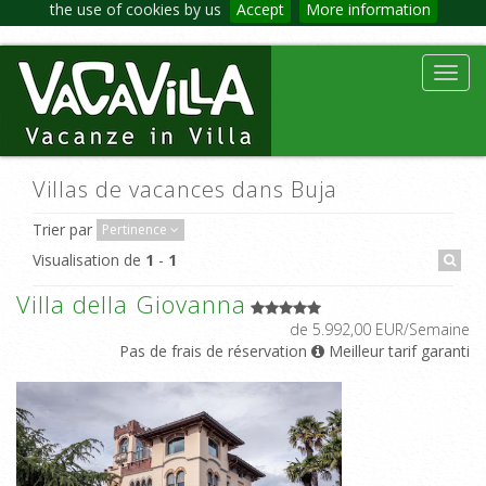
the use of cookies by us
Accept
More information
Toggl
navig
Villas de vacances dans Buja
Trier par
Pertinence
Visualisation de
1
-
1
Villa della Giovanna
de 5.992,00 EUR/Semaine
Pas de frais de réservation
Meilleur tarif garanti