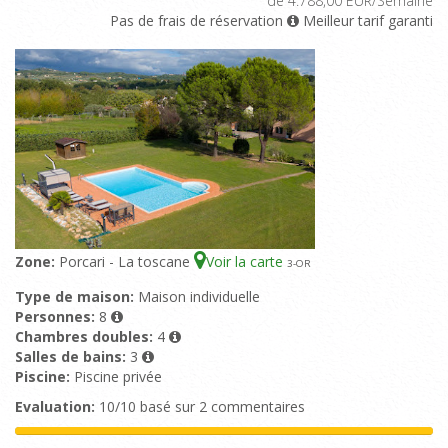
de 4.788,00 EUR/Semaine
Pas de frais de réservation
Meilleur tarif garanti
Zone:
Porcari - La toscane
Voir la carte
3
-OR
Type de maison:
Maison individuelle
Personnes:
8
Chambres doubles:
4
Salles de bains:
3
Piscine:
Piscine privée
Evaluation:
10/10 basé sur 2 commentaires