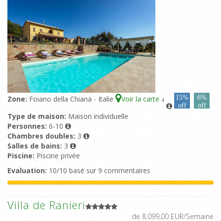
15%
6%
Zone:
Foiano della Chiana - Italie
Voir la carte
4
off
off
Type de maison:
Maison individuelle
Personnes:
6-10
Chambres doubles:
3
Salles de bains:
3
Piscine:
Piscine privée
Evaluation:
10/10 basé sur 9 commentaires
Villa de Ranieri
de 8.099,00 EUR/Semaine