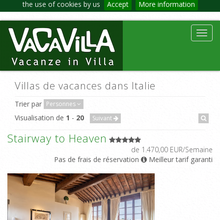
the use of cookies by us
Accept
More information
Toggl
navig
Villas de vacances dans Italie
Trier par
Personnes
Visualisation de
1
-
20
Suivant
Stairway to Heaven
de 1.470,00 EUR/Semaine
Pas de frais de réservation
Meilleur tarif garanti