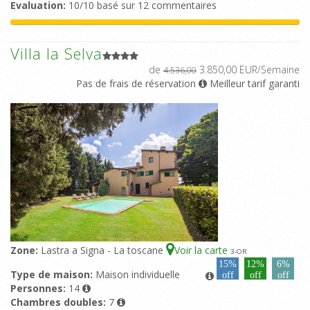
Evaluation:
10/10 basé sur 12 commentaires
Villa la Selva
de
3.850,00 EUR/Semaine
4.536,00
Pas de frais de réservation
Meilleur tarif garanti
Zone:
Lastra a Signa - La toscane
Voir la carte
3
-OR
15%
12%
6%
Type de maison:
Maison individuelle
off
off
off
Personnes:
14
Chambres doubles:
7