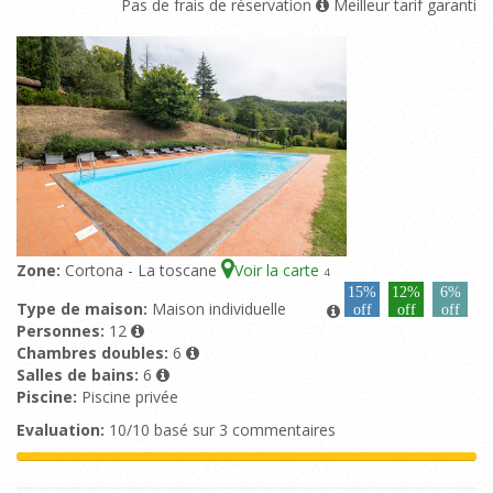
Pas de frais de réservation
Meilleur tarif garanti
Zone:
Cortona - La toscane
Voir la carte
4
15%
12%
6%
Type de maison:
Maison individuelle
off
off
off
Personnes:
12
Chambres doubles:
6
Salles de bains:
6
Piscine:
Piscine privée
Evaluation:
10/10 basé sur 3 commentaires