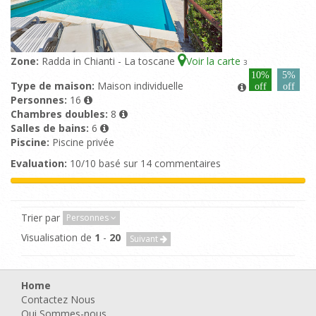
Zone:
Radda in Chianti - La toscane
Voir la carte
3
10%
5%
Type de maison:
Maison individuelle
off
off
Personnes:
16
Chambres doubles:
8
Salles de bains:
6
Piscine:
Piscine privée
Evaluation:
10/10 basé sur 14 commentaires
Trier par
Personnes
Visualisation de
1
-
20
Suivant
Home
Contactez Nous
Qui Sommes-nous