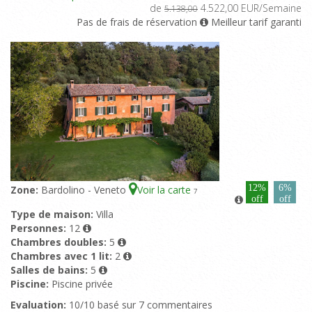
de
4.522,00 EUR/Semaine
5.138,00
Pas de frais de réservation
Meilleur tarif garanti
12%
6%
Zone:
Bardolino - Veneto
Voir la carte
7
off
off
Type de maison:
Villa
Personnes:
12
Chambres doubles:
5
Chambres avec 1 lit:
2
Salles de bains:
5
Piscine:
Piscine privée
Evaluation:
10/10 basé sur 7 commentaires