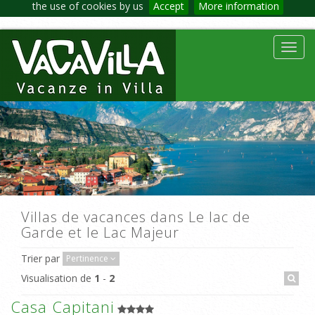
the use of cookies by us
Accept
More information
Toggl
navig
Villas de vacances dans Le lac de
Garde et le Lac Majeur
Trier par
Pertinence
Visualisation de
1
-
2
Casa Capitani