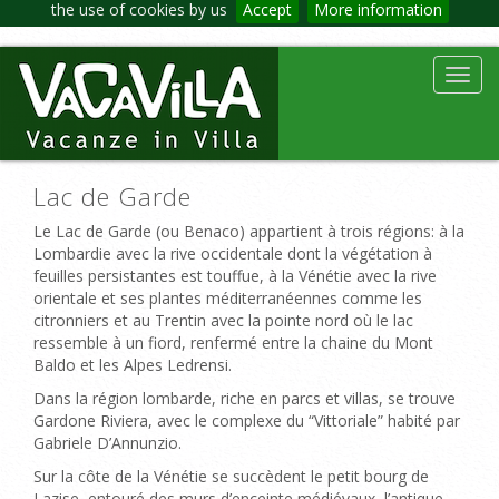
the use of cookies by us
Accept
More information
Toggl
navig
Lac de Garde
Le Lac de Garde (ou Benaco) appartient à trois régions: à la
Lombardie avec la rive occidentale dont la végétation à
feuilles persistantes est touffue, à la Vénétie avec la rive
orientale et ses plantes méditerranéennes comme les
citronniers et au Trentin avec la pointe nord où le lac
ressemble à un fiord, renfermé entre la chaine du Mont
Baldo et les Alpes Ledrensi.
Dans la région lombarde, riche en parcs et villas, se trouve
Gardone Riviera, avec le complexe du “Vittoriale” habité par
Gabriele D’Annunzio.
Sur la côte de la Vénétie se succèdent le petit bourg de
Lazise, entouré des murs d’enceinte médiévaux, l’antique