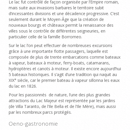
Le lac fut contrôlé de façon organisée par l’Empire romain,
mais suite aux invasions barbares le territoire subit
d’incessantes divisions et une décadence progressive. C’est
seulement durant le Moyen-Âge que la création de
nouveaux bourgs et châteaux permit la renaissance des
villes sous le contrôle de différentes seigneuries, en
particulier celle de la famille Borromeo.
Sur le lac l’on peut effectuer de nombreuses excursions
grâce à une importante flotte passagers, laquelle est
composée de plus de trente embarcations comme bateaux
à vapeur, bateaux à moteur, ferry-boats, catamarans,
hydroptères et canots à moteur. Il existe encore aujourd’hui
5 bateaux historiques. Il s’agit d’une tradition qui naquit au
XIX° siècle, car le premier bateau à vapeur sillonna les eaux
du lac en 1826.
Pour les passionnés de nature, l’une des plus grandes
attractions du Lac Majeur est représentée par les jardins
(de Villa Taranto, de l’Ile Bella et de l’Ile Mère), mais aussi
par les nombreux parcs protégés.
Oeno-gastronomie