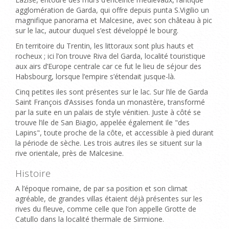
agglomération de Garda, qui offre depuis punta S.Vigilio un
magnifique panorama et Malcesine, avec son château à pic
sur le lac, autour duquel s’est développé le bourg.
En territoire du Trentin, les littoraux sont plus hauts et
rocheux ; ici l’on trouve Riva del Garda, localité touristique
aux airs d’Europe centrale car ce fut le lieu de séjour des
Habsbourg, lorsque l’empire s’étendait jusque-là.
Cinq petites iles sont présentes sur le lac. Sur l’ile de Garda
Saint François d’Assises fonda un monastère, transformé
par la suite en un palais de style vénitien. Juste à côté se
trouve l’ile de San Biagio, appelée également ile "des
Lapins", toute proche de la côte, et accessible à pied durant
la période de sèche. Les trois autres iles se situent sur la
rive orientale, près de Malcesine.
Histoire
A l’époque romaine, de par sa position et son climat
agréable, de grandes villas étaient déjà présentes sur les
rives du fleuve, comme celle que l’on appelle Grotte de
Catullo dans la localité thermale de Sirmione.