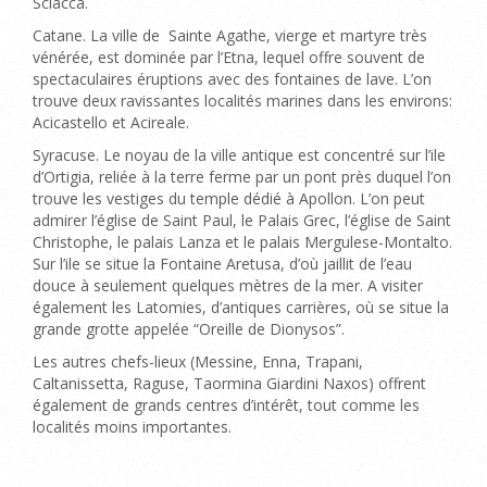
Sciacca.
Catane. La ville de Sainte Agathe, vierge et martyre très
vénérée, est dominée par l’Etna, lequel offre souvent de
spectaculaires éruptions avec des fontaines de lave. L’on
trouve deux ravissantes localités marines dans les environs:
Acicastello et Acireale.
Syracuse. Le noyau de la ville antique est concentré sur l’ile
d’Ortigia, reliée à la terre ferme par un pont près duquel l’on
trouve les vestiges du temple dédié à Apollon. L’on peut
admirer l’église de Saint Paul, le Palais Grec, l’église de Saint
Christophe, le palais Lanza et le palais Mergulese-Montalto.
Sur l’ile se situe la Fontaine Aretusa, d’où jaillit de l’eau
douce à seulement quelques mètres de la mer. A visiter
également les Latomies, d’antiques carrières, où se situe la
grande grotte appelée “Oreille de Dionysos”.
Les autres chefs-lieux (Messine, Enna, Trapani,
Caltanissetta, Raguse, Taormina Giardini Naxos) offrent
également de grands centres d’intérêt, tout comme les
localités moins importantes.