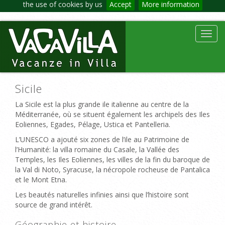
the use of cookies by us
Accept
More information
Toggl
navig
Sicile
La Sicile est la plus grande ile italienne au centre de la
Méditerranée, où se situent également les archipels des Iles
Eoliennes, Egades, Pélage, Ustica et Pantelleria.
L’UNESCO a ajouté six zones de l’ile au Patrimoine de
l’Humanité: la villa romaine du Casale, la Vallée des
Temples, les Iles Eoliennes, les villes de la fin du baroque de
la Val di Noto, Syracuse, la nécropole rocheuse de Pantalica
et le Mont Etna.
Les beautés naturelles infinies ainsi que l’histoire sont
source de grand intérêt.
Géographie et histoire