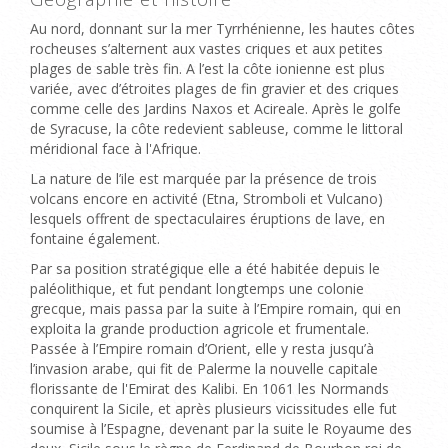
Au nord, donnant sur la mer Tyrrhénienne, les hautes côtes
rocheuses s’alternent aux vastes criques et aux petites
plages de sable très fin. A l’est la côte ionienne est plus
variée, avec d’étroites plages de fin gravier et des criques
comme celle des Jardins Naxos et Acireale. Après le golfe
de Syracuse, la côte redevient sableuse, comme le littoral
méridional face à l'Afrique.
La nature de l’ile est marquée par la présence de trois
volcans encore en activité (Etna, Stromboli et Vulcano)
lesquels offrent de spectaculaires éruptions de lave, en
fontaine également.
Par sa position stratégique elle a été habitée depuis le
paléolithique, et fut pendant longtemps une colonie
grecque, mais passa par la suite à l’Empire romain, qui en
exploita la grande production agricole et frumentale.
Passée à l’Empire romain d’Orient, elle y resta jusqu’à
l’invasion arabe, qui fit de Palerme la nouvelle capitale
florissante de l'Emirat des Kalibi. En 1061 les Normands
conquirent la Sicile, et après plusieurs vicissitudes elle fut
soumise à l’Espagne, devenant par la suite le Royaume des