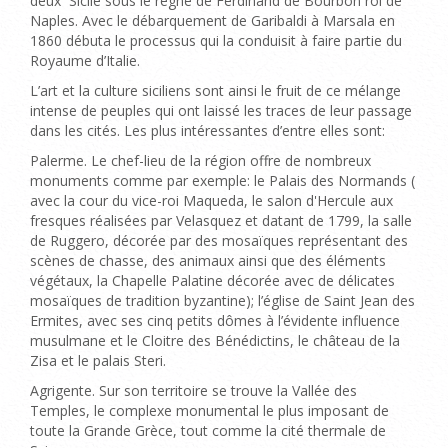
deux Sicile sous le règne de Ferdinand de Bourbon roi de
Naples. Avec le débarquement de Garibaldi à Marsala en
1860 débuta le processus qui la conduisit à faire partie du
Royaume d’Italie.
L’art et la culture siciliens sont ainsi le fruit de ce mélange
intense de peuples qui ont laissé les traces de leur passage
dans les cités. Les plus intéressantes d’entre elles sont:
Palerme. Le chef-lieu de la région offre de nombreux
monuments comme par exemple: le Palais des Normands (
avec la cour du vice-roi Maqueda, le salon d'Hercule aux
fresques réalisées par Velasquez et datant de 1799, la salle
de Ruggero, décorée par des mosaïques représentant des
scènes de chasse, des animaux ainsi que des éléments
végétaux, la Chapelle Palatine décorée avec de délicates
mosaïques de tradition byzantine); l’église de Saint Jean des
Ermites, avec ses cinq petits dômes à l’évidente influence
musulmane et le Cloitre des Bénédictins, le château de la
Zisa et le palais Steri.
Agrigente. Sur son territoire se trouve la Vallée des
Temples, le complexe monumental le plus imposant de
toute la Grande Grèce, tout comme la cité thermale de