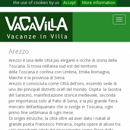
the use of cookies by us
Accept
More information
Toggl
navig
Arezzo
Arezzo è una delle città più eleganti e ricche di storia della
Toscana. Si trova nell’area sud-est del territorio
della Toscana e confina con Umbria, Emilia Romagna,
Marche e la provincia di Siena.
Arezzo è conosciuta come Città dell'oro, essendo sede di
uno dei principali distretti orafi del mondo. Ospita la Giostra
del Saracino, manifestazione storica medievale, seconda
per importanza solo al Palio di Siena, e la più grande Fiera
mercato dell’antiquariato che si svolge in Toscana, ogni
primo fine settimana di ogni mese.
Di origini etrusche, la città oltre ad aver dato i natali al
grande poeta Francesco Petrarca, ospita opere di alcuni tra
i più importanti artisti del rinascimento come Piero della