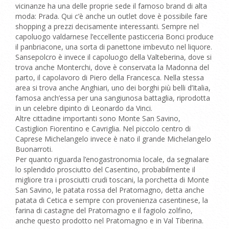
vicinanze ha una delle proprie sede il famoso brand di alta
moda: Prada. Qui c’è anche un outlet dove è possibile fare
shopping a prezzi decisamente interessanti. Sempre nel
capoluogo valdarnese l’eccellente pasticceria Bonci produce
il panbriacone, una sorta di panettone imbevuto nel liquore.
Sansepolcro è invece il capoluogo della Valteberina, dove si
trova anche Monterchi, dove è conservata la Madonna del
parto, il capolavoro di Piero della Francesca. Nella stessa
area si trova anche Anghiari, uno dei borghi più belli d’Italia,
famosa anch’essa per una sangiunosa battaglia, riprodotta
in un celebre dipinto di Leonardo da Vinci.
Altre cittadine importanti sono Monte San Savino,
Castiglion Fiorentino e Cavriglia. Nel piccolo centro di
Caprese Michelangelo invece è nato il grande Michelangelo
Buonarroti.
Per quanto riguarda l’enogastronomia locale, da segnalare
lo splendido prosciutto del Casentino, probabilmente il
migliore tra i prosciutti crudi toscani, la porchetta di Monte
San Savino, le patata rossa del Pratomagno, detta anche
patata di Cetica e sempre con provenienza casentinese, la
farina di castagne del Pratomagno e il fagiolo zolfino,
anche questo prodotto nel Pratomagno e in Val Tiberina.