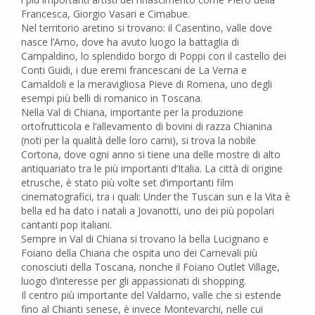
Francesca, Giorgio Vasari e Cimabue.
Nel territorio aretino si trovano: il Casentino, valle dove
nasce l’Arno, dove ha avuto luogo la battaglia di
Campaldino, lo splendido borgo di Poppi con il castello dei
Conti Guidi, i due eremi francescani de La Verna e
Camaldoli e la meravigliosa Pieve di Romena, uno degli
esempi più belli di romanico in Toscana.
Nella Val di Chiana, importante per la produzione
ortofrutticola e l’allevamento di bovini di razza Chianina
(noti per la qualità delle loro carni), si trova la nobile
Cortona, dove ogni anno si tiene una delle mostre di alto
antiquariato tra le più importanti d’Italia. La città di origine
etrusche, è stato più volte set d’importanti film
cinematografici, tra i quali: Under the Tuscan sun e la Vita è
bella ed ha dato i natali a Jovanotti, uno dei più popolari
cantanti pop italiani.
Sempre in Val di Chiana si trovano la bella Lucignano e
Foiano della Chiana che ospita uno dei Carnevali più
conosciuti della Toscana, nonche il Foiano Outlet Village,
luogo d’interesse per gli appassionati di shopping.
Il centro più importante del Valdarno, valle che si estende
fino al Chianti senese, è invece Montevarchi, nelle cui