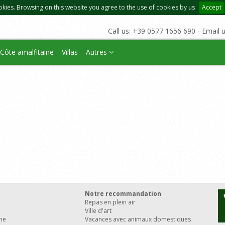
okies. Browsing on this website you agree to the use of cookies by us
Accept
Call us: +39 0577 1656 690 - Email 
Côte amalfitaine
Villas
Autres
Notre recommandation
Repas en plein air
Ville d'art
ine
Vacances avec animaux domestiques