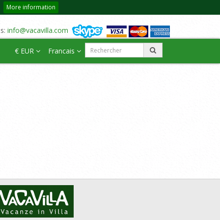
More information
us:
info@vacavilla.com
€ EUR
Francais