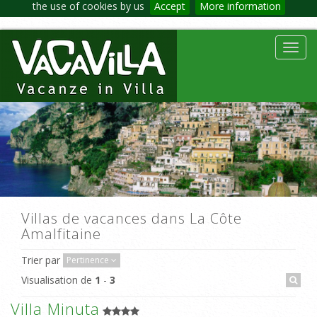
the use of cookies by us
Accept
More information
Toggl
navig
Villas de vacances dans La Côte
Amalfitaine
Trier par
Pertinence
Visualisation de
1
-
3
Villa Minuta