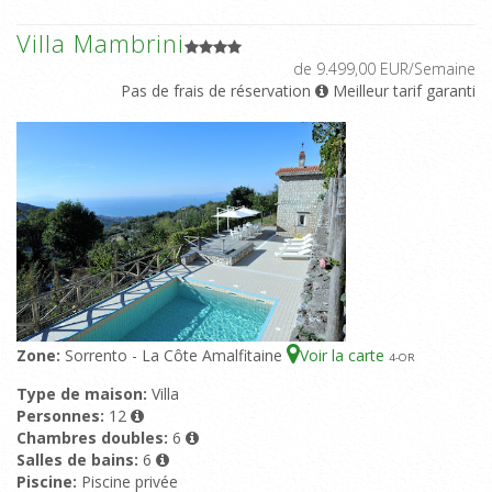
Villa Mambrini
de 9.499,00 EUR/Semaine
Pas de frais de réservation
Meilleur tarif garanti
Zone:
Sorrento - La Côte Amalfitaine
Voir la carte
4
-OR
Type de maison:
Villa
Personnes:
12
Chambres doubles:
6
Salles de bains:
6
Piscine:
Piscine privée