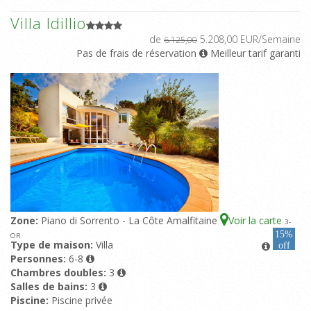
Villa Idillio
de
5.208,00 EUR/Semaine
6.125,00
Pas de frais de réservation
Meilleur tarif garanti
Zone:
Piano di Sorrento - La Côte Amalfitaine
Voir la carte
3
-
15%
OR
Type de maison:
Villa
off
Personnes:
6-8
Chambres doubles:
3
Salles de bains:
3
Piscine:
Piscine privée