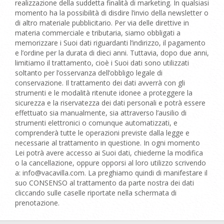
realizzazione della suddetta finalità di marketing. In qualsiasi
momento ha la possibilità di disdire l’invio della newsletter o
di altro materiale pubblicitario. Per via delle direttive in
materia commerciale e tributaria, siamo obbligati a
memorizzare i Suoi dati riguardanti l’indirizzo, il pagamento
e l’ordine per la durata di dieci anni. Tuttavia, dopo due anni,
limitiamo il trattamento, cioè i Suoi dati sono utilizzati
soltanto per l’osservanza dell’obbligo legale di
conservazione. Il trattamento dei dati avverrà con gli
strumenti e le modalità ritenute idonee a proteggere la
sicurezza e la riservatezza dei dati personali e potrà essere
effettuato sia manualmente, sia attraverso l’ausilio di
strumenti elettronici o comunque automatizzati, e
comprenderà tutte le operazioni previste dalla legge e
necessarie al trattamento in questione. In ogni momento
Lei potrà avere accesso ai Suoi dati, chiederne la modifica
o la cancellazione, oppure opporsi al loro utilizzo scrivendo
a: info@vacavilla.com. La preghiamo quindi di manifestare il
suo CONSENSO al trattamento da parte nostra dei dati
cliccando sulle caselle riportate nella schermata di
prenotazione.