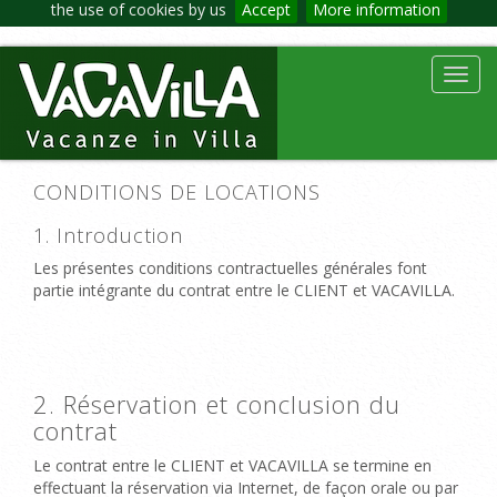
the use of cookies by us
Accept
More information
Toggl
navig
CONDITIONS DE LOCATIONS
1. Introduction
Les présentes conditions contractuelles générales font
partie intégrante du contrat entre le CLIENT et VACAVILLA.
2. Réservation et conclusion du
contrat
Le contrat entre le CLIENT et VACAVILLA se termine
en
effectuant
la réservation
via Internet, de façon
orale ou
par