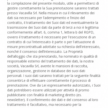
la compilazione del presente modulo, utile a permetterci di
gestire correttamente la Sua prenotazione saranno trattati
presso Vacavilla Srl. Nella misura in cui il rilevamento dei
dati sia necessario per l’adempimento e l’inizio del
contratto, il trattamento dei Suoi dati ed eventualmente la
trasmissione dei Suoi dati da parte di terzi a noi è legittima
conformemente all’art. 6, comma 1, lettera b del RGPD,
ovvero il trattamento è necessario per l'esecuzione di un
contratto di cui l'interessato è parte o per l'attuazione di
misure precontrattuali adottate su richiesta dell'interessato,
nonché il consenso dell’interessato. La Proprietà
dell’alloggio che sta prenotando, ha nominato in qualità di
responsabile esterno del trattamento dei dati, la nostra
società, Vacavilla Srl, avente le mansioni di raccolta,
organizzazione, gestione in database dei suoi dati
personali. I suoi dati saranno trattati per la seguente finalità:
consentirLe di effettuare correttamente il processo di
prenotazione. Ove da Lei espressamente autorizzato, i Suoi
dati potrebbero essere utilizzati per attività di promo
pubblicitarie con finalità di marketing diretto (es.
newsletter). Il conferimento dei dati e del consenso al loro
trattamento è facoltativo, ma necessario per la