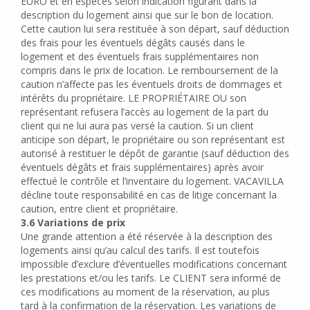
EURO et en espèces selon indication figurant dans la
description du logement ainsi que sur le bon de location.
Cette caution lui sera restituée à son départ, sauf déduction
des frais pour les éventuels dégâts causés dans le
logement et des éventuels frais supplémentaires non
compris dans le prix de location.
Le remboursement de la
caution n’affecte pas les éventuels droits de dommages et
intérêts du propriétaire.
LE PROPRIÉTAIRE OU son
représentant refusera l’accès au logement de la part du
client qui ne lui aura pas versé la caution. Si un client
anticipe son départ, le propriétaire ou son représentant est
autorisé à restituer le dépôt de garantie (sauf déduction des
éventuels dégâts et frais supplémentaires) après avoir
effectué le contrôle et l’inventaire du logement. VACAVILLA
décline toute responsabilité en cas de litige concernant la
caution, entre client et propriétaire.
3.6
Variations de prix
Une grande attention a été réservée à la description des
logements ainsi qu’au calcul des tarifs. Il est toutefois
impossible d’exclure d’éventuelles modifications concernant
les prestations et/ou les tarifs. Le CLIENT sera informé de
ces modifications au moment de la réservation, au plus
tard à la confirmation de la réservation. Les variations de