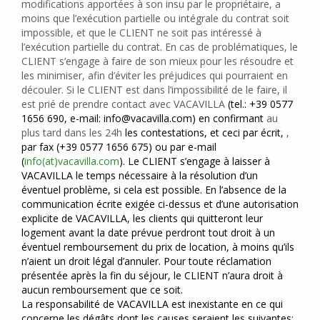
modifications apportées à son insu par le propriétaire, a
moins que l’exécution partielle ou intégrale du contrat soit
impossible, et que le CLIENT ne soit pas intéressé à
l’exécution partielle du contrat. En cas de problématiques, le
CLIENT s’engage à faire de son mieux pour les résoudre et
les minimiser, afin d’éviter les préjudices qui pourraient en
découler. Si le CLIENT est dans l’impossibilité de le faire, il
est prié de prendre contact avec VACAVILLA
(tel.: +39 0577
1656 690, e-mail: info@vacavilla.com)
en confirmant
au
plus tard dans les 24h
les contestations, et ceci par écrit,
,
par fax (
+39
0577
1656 675
) ou par e-mail
(
info(at)vacavilla.com
). Le CLIENT s’engage à laisser à
VACAVILLA le temps nécessaire à la résolution d’un
éventuel problème, si cela est possible. En l’absence de la
communication écrite exigée ci-dessus et d’une autorisation
explicite de VACAVILLA, les clients qui quitteront leur
logement avant la date prévue perdront tout droit à un
éventuel remboursement du prix de location, à moins qu’ils
n’aient un droit légal d’annuler. Pour toute réclamation
présentée après la fin du séjour, le CLIENT n’aura droit à
aucun remboursement que ce soit.
La responsabilité de VACAVILLA est inexistante en ce qui
concerne les dégâts dont les causes seraient les suivantes: