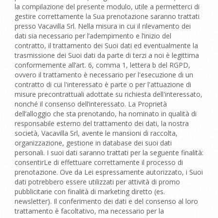
la compilazione del presente modulo, utile a permetterci di
gestire correttamente la Sua prenotazione saranno trattati
presso Vacavilla Srl. Nella misura in cui il rilevamento dei
dati sia necessario per l’adempimento e l’inizio del
contratto, il trattamento dei Suoi dati ed eventualmente la
trasmissione dei Suoi dati da parte di terzi a noi è legittima
conformemente all’art. 6, comma 1, lettera b del RGPD,
ovvero il trattamento è necessario per l'esecuzione di un
contratto di cui l'interessato è parte o per l'attuazione di
misure precontrattuali adottate su richiesta dell'interessato,
nonché il consenso dell’interessato. La Proprietà
dell’alloggio che sta prenotando, ha nominato in qualità di
responsabile esterno del trattamento dei dati, la nostra
società, Vacavilla Srl, avente le mansioni di raccolta,
organizzazione, gestione in database dei suoi dati
personali. I suoi dati saranno trattati per la seguente finalità:
consentirLe di effettuare correttamente il processo di
prenotazione. Ove da Lei espressamente autorizzato, i Suoi
dati potrebbero essere utilizzati per attività di promo
pubblicitarie con finalità di marketing diretto (es.
newsletter). Il conferimento dei dati e del consenso al loro
trattamento è facoltativo, ma necessario per la