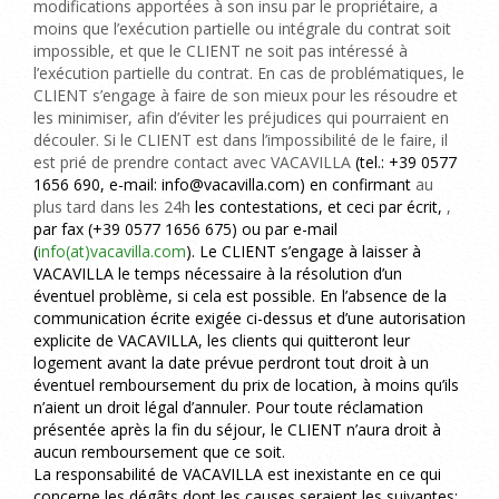
modifications apportées à son insu par le propriétaire, a
moins que l’exécution partielle ou intégrale du contrat soit
impossible, et que le CLIENT ne soit pas intéressé à
l’exécution partielle du contrat. En cas de problématiques, le
CLIENT s’engage à faire de son mieux pour les résoudre et
les minimiser, afin d’éviter les préjudices qui pourraient en
découler. Si le CLIENT est dans l’impossibilité de le faire, il
est prié de prendre contact avec VACAVILLA
(tel.: +39 0577
1656 690, e-mail: info@vacavilla.com)
en confirmant
au
plus tard dans les 24h
les contestations, et ceci par écrit,
,
par fax (
+39
0577
1656 675
) ou par e-mail
(
info(at)vacavilla.com
). Le CLIENT s’engage à laisser à
VACAVILLA le temps nécessaire à la résolution d’un
éventuel problème, si cela est possible. En l’absence de la
communication écrite exigée ci-dessus et d’une autorisation
explicite de VACAVILLA, les clients qui quitteront leur
logement avant la date prévue perdront tout droit à un
éventuel remboursement du prix de location, à moins qu’ils
n’aient un droit légal d’annuler. Pour toute réclamation
présentée après la fin du séjour, le CLIENT n’aura droit à
aucun remboursement que ce soit.
La responsabilité de VACAVILLA est inexistante en ce qui
concerne les dégâts dont les causes seraient les suivantes: