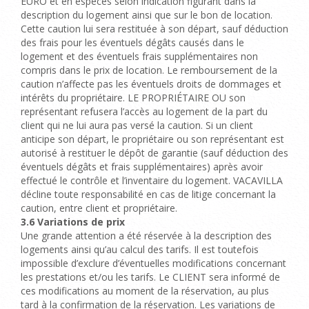
EURO et en espèces selon indication figurant dans la
description du logement ainsi que sur le bon de location.
Cette caution lui sera restituée à son départ, sauf déduction
des frais pour les éventuels dégâts causés dans le
logement et des éventuels frais supplémentaires non
compris dans le prix de location.
Le remboursement de la
caution n’affecte pas les éventuels droits de dommages et
intérêts du propriétaire.
LE PROPRIÉTAIRE OU son
représentant refusera l’accès au logement de la part du
client qui ne lui aura pas versé la caution. Si un client
anticipe son départ, le propriétaire ou son représentant est
autorisé à restituer le dépôt de garantie (sauf déduction des
éventuels dégâts et frais supplémentaires) après avoir
effectué le contrôle et l’inventaire du logement. VACAVILLA
décline toute responsabilité en cas de litige concernant la
caution, entre client et propriétaire.
3.6
Variations de prix
Une grande attention a été réservée à la description des
logements ainsi qu’au calcul des tarifs. Il est toutefois
impossible d’exclure d’éventuelles modifications concernant
les prestations et/ou les tarifs. Le CLIENT sera informé de
ces modifications au moment de la réservation, au plus
tard à la confirmation de la réservation. Les variations de