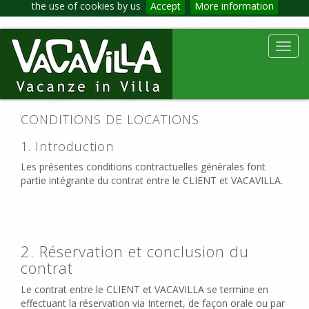
the use of cookies by us
Accept
More information
Toggl
navig
CONDITIONS DE LOCATIONS
1. Introduction
Les présentes conditions contractuelles générales font
partie intégrante du contrat entre le CLIENT et VACAVILLA.
2. Réservation et conclusion du
contrat
Le contrat entre le CLIENT et VACAVILLA se termine
en
effectuant
la réservation
via Internet, de façon
orale ou
par