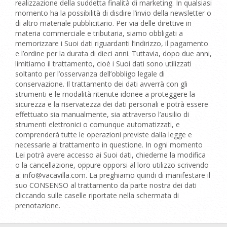
realizzazione della suddetta finalità di marketing. In qualsiasi
momento ha la possibilità di disdire l’invio della newsletter o
di altro materiale pubblicitario. Per via delle direttive in
materia commerciale e tributaria, siamo obbligati a
memorizzare i Suoi dati riguardanti l’indirizzo, il pagamento
e l’ordine per la durata di dieci anni. Tuttavia, dopo due anni,
limitiamo il trattamento, cioè i Suoi dati sono utilizzati
soltanto per l’osservanza dell’obbligo legale di
conservazione. Il trattamento dei dati avverrà con gli
strumenti e le modalità ritenute idonee a proteggere la
sicurezza e la riservatezza dei dati personali e potrà essere
effettuato sia manualmente, sia attraverso l’ausilio di
strumenti elettronici o comunque automatizzati, e
comprenderà tutte le operazioni previste dalla legge e
necessarie al trattamento in questione. In ogni momento
Lei potrà avere accesso ai Suoi dati, chiederne la modifica
o la cancellazione, oppure opporsi al loro utilizzo scrivendo
a: info@vacavilla.com. La preghiamo quindi di manifestare il
suo CONSENSO al trattamento da parte nostra dei dati
cliccando sulle caselle riportate nella schermata di
prenotazione.