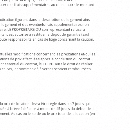
uter des frais supplémentaires au client, outre le montant
ndication figurant dans la description du logement ainsi
 le logement et des éventuels frais supplémentaires non
aire.
LE PROPRIÉTAIRE OU son représentant refusera
ntant est autorisé à restituer le dépôt de garantie (sauf
ute responsabilité en cas de litige concernant la caution,
entuelles modifications concernant les prestations et/ou les
ations de prix effectuées après la conclusion du contrat
essential du contrat, le CLIENT aura le droit de résilier
ans ce cas, les sommes déjà verses seraient remboursées
u prix de location devra être réglé dans les 7 jours qui
fectuée à brève échéance à moins de 45 jours du début de la
nt. Au cas où le solde ou le prix total de la location (en