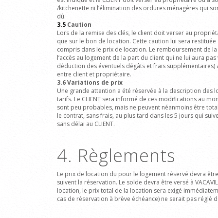
/kitchenette ni l’élimination des ordures ménagères qui son
dû.
3.5
Caution
Lors de la remise des clés, le client doit verser au propri
que sur le bon de location. Cette caution lui sera restitu
compris dans le prix de location.
Le remboursement de la c
l’accès au logement de la part du client qui ne lui aura pas
déduction des éventuels dégâts et frais supplémentaires) ap
entre client et propriétaire.
3.6
Variations de prix
Une grande attention a été réservée à la description des lo
tarifs. Le CLIENT sera informé de ces modifications au mome
sont peu probables, mais ne peuvent néanmoins être totalem
le contrat, sans frais, au plus tard dans les 5 jours qui 
sans délai au CLIENT.
4. Règlements
Le prix de location du pour le logement réservé devra être 
suivent la réservation. Le solde devra être versé à VACAVIL
location, le prix total de la location sera exigé immédiat
cas de réservation à brève échéance) ne serait pas réglé d