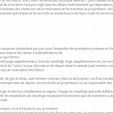
T et VACAVILLA. Si le CLIENT ne verse pas l’acompte dans les 7 jours suivant la
tal de la location n’est pas réglé dans les délais conformément aux disposition
s souhaits des clients
lors de la réservation et les transmet au propriétaire. VA
e souhaits spécifiques et les accords accessoires pris de façon orale ne seront 
de vacances s’entendent par jour pour l’ensemble des prestations prévues en fo
ous réserve de l’alinéa 3.6 (Modifications de
n qui font foi.
nettoyage supplémentaire, bois de chauffage, linge supplémentaire etc.) ne sont
éral de 7 jours, le jour d’arrivée et de départ étant le samedi (sauf mention co
ureau de reservation VACAVILLA.
cité, de gaz
et d’eau, sauf mention contraire dans la description.
Les frais vari
exemple taxe de séjour), seront versés au propriétaire ou au responsable des 
rgie et des lois actuellement en vigueur, l’usage du chauffage (période d’alluma
icatif, les installations de chauffage ne peuvent fonctionner que de novembre à av
riode.
compris. Si ce n’est pas le cas, le montant
son représentant le montant en Euro des frais de nettoyage. Ce montant ne comp