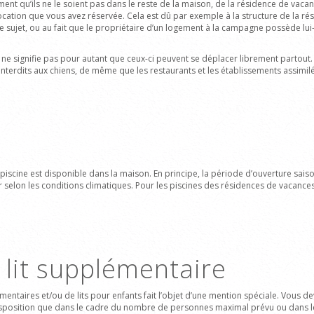
ement qu’ils ne le soient pas dans le reste de la maison, de la résidence de vac
cation que vous avez réservée. Cela est dû par exemple à la structure de la r
 sujet, ou au fait que le propriétaire d’un logement à la campagne possède lui-m
 ne signifie pas pour autant que ceux-ci peuvent se déplacer librement partout
terdits aux chiens, de même que les restaurants et les établissements assimilé
piscine
est disponible dans la maison. En principe, la période d’ouverture saiso
r selon les conditions climatiques. Pour
les piscines des résidences de vacances 
t lit supplémentaire
émentaires et/ou de lits pour enfants
fait l’objet d’une mention spéciale. Vous de
à disposition que dans le cadre du nombre de personnes maximal prévu ou dans 