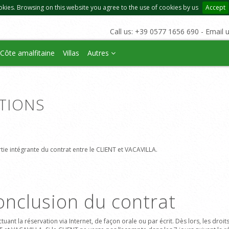
okies. Browsing on this website you agree to the use of cookies by us
Accept
Call us: +39 0577 1656 690 - Email 
Côte amalfitaine
Villas
Autres
TIONS
tie intégrante du contrat entre le CLIENT et VACAVILLA.
onclusion du contrat
ctuant
la réservation
via Internet, de façon
orale ou
par écrit
. Dès lors, les droi