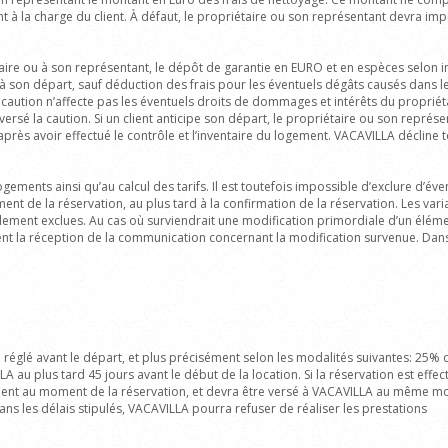
t à la charge du client. À défaut, le propriétaire ou son représentant devra imp
étaire ou à son représentant, le dépôt de garantie en EURO et en espèces selon i
ée à son départ, sauf déduction des frais pour les éventuels dégâts causés dans
aution n’affecte pas les éventuels droits de dommages et intérêts du propriét
 versé la caution. Si un client anticipe son départ, le propriétaire ou son représe
rès avoir effectué le contrôle et l’inventaire du logement. VACAVILLA décline to
gements ainsi qu’au calcul des tarifs. Il est toutefois impossible d’exclure d’év
nt de la réservation, au plus tard à la confirmation de la réservation. Les vari
ent exclues. Au cas où surviendrait une modification primordiale d’un élément 
suivent la réception de la communication concernant la modification survenue. D
réglé avant le départ, et plus précisément selon les modalités suivantes: 25% d
LA au plus tard 45 jours avant le début de la location. Si la réservation est ef
ement au moment de la réservation, et devra être versé à VACAVILLA au même mome
ans les délais stipulés, VACAVILLA pourra refuser de réaliser les prestations