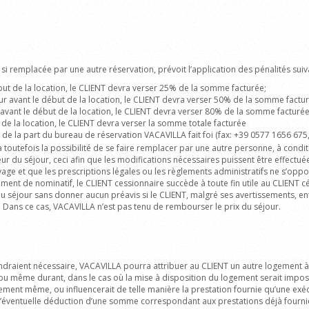
si remplacée par une autre réservation, prévoit l’application des pénalités suiv
début de la location, le CLIENT devra verser 25% de la somme facturée;
our avant le début de la location, le CLIENT devra verser 50% de la somme factu
rs avant le début de la location, le CLIENT devra verser 80% de la somme facturée
 de la location, le CLIENT devra verser la somme totale facturée
de la part du bureau de réservation VACAVILLA fait foi
(fax:
+39 0577 1656 675,
 toutefois la possibilité de se faire remplacer par une autre personne, à condi
eur du séjour, ceci afin que les modifications nécessaires puissent être effectué
e et que les prescriptions légales ou les règlements administratifs ne s’oppo
ent de nominatif, le CLIENT cessionnaire succède à toute fin utile au CLIENT céd
 du séjour sans donner aucun préavis si le CLIENT, malgré ses avertissements, e
Dans ce cas, VACAVILLA n’est pas tenu de rembourser le prix du séjour.
draient nécessaire, VACAVILLA pourra attribuer au CLIENT un autre logement à 
ion, ou même durant, dans le cas où la mise à disposition du logement serait imp
gement même, ou influencerait de telle manière la prestation fournie qu’une ex
ventuelle déduction d’une somme correspondant aux prestations déjà fournies.