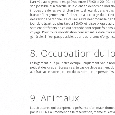
L’arrivée au logement est prévue entre 17h00 et 20h00, le jo
son possible afin d’accueillir le client en dehors de l’hora
impossible de les avertir d’un éventuel retard; dans le cas
frais d’hébergement en hôtel seront à la charge du CLIENT
des raisons personnelles, celui-ci reste néanmoins le débit
jour du départ, au plus tard à 10h00, et laissé propre au p
seraient différents de ce qui précède sont reportés dans 
voyage. Pour toute modification concernant la date d’arriv
générale, il n’est pas possible, pour des raisons d’organis
8. Occupation du 
Le logement loué peut être occupé uniquement par le nomb
petit et des draps nécessaires. En cas de dépassement du 
aux frais accessoires, et ceci du au nombre de personnes
9. Animaux
Les structures qui acceptent la présence d’animaux domest
par le CLIENT au moment de la réservation,
même s’il est a