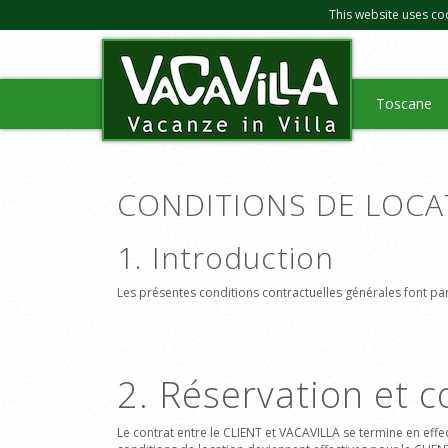
This website uses co
Toscane
CONDITIONS DE LOCA
1. Introduction
Les présentes conditions contractuelles générales font par
2. Réservation et c
Le contrat entre le CLIENT et VACAVILLA se termine
en effe