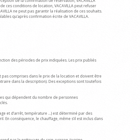
 réception de la confirmation de réservation, VACAVILLA
s de ces conditions de location, VACAVILLA peut refuser
CAVILLA ne peut pas garantir la réalisation de ces souhaits.
valables qu’après confirmation écrite de VACAVILLA.
nction des périodes de prix indiquées. Les prix publiés
 pas comprises dans le prix de la location et doivent être
ntraire dans la description). Des exceptions sont toutefois
ables qui dépendent du nombre de personnes
clés.
ge et d’arrêt, température ...) est déterminé par des
ril. En conséquence, le chauffage, même s’il est inclus dans
rend pas le nettoyage du coin-cuisson /cuisine