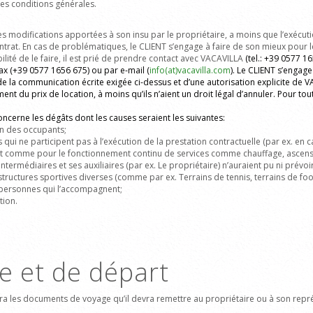
s conditions générales.
s modifications apportées à son insu par le propriétaire, a moins que l’exécutio
ontrat. En cas de problématiques, le CLIENT s’engage à faire de son mieux pour le
ilité de le faire, il est prié de prendre contact avec VACAVILLA
(tel.: +39 0577 1
ax (
+39
0577
1656 675
) ou par e-mail (
info(at)vacavilla.com
). Le CLIENT s’engage
de la communication écrite exigée ci-dessus et d’une autorisation explicite de VA
t du prix de location, à moins qu’ils n’aient un droit légal d’annuler. Pour tou
oncerne les dégâts dont les causes seraient les suivantes:
un des occupants;
qui ne participent pas à l’exécution de la prestation contractuelle (par ex.
en c
ut comme pour le fonctionnement continu de services comme chauffage, ascenseur,
ermédiaires et ses auxiliaires (par ex.
Le propriétaire) n’auraient pu ni prévoi
 structures sportives diverses (comme par ex. Terrains de tennis, terrains de foot
es personnes qui l’accompagnent;
tion.
ée et de départ
vra les documents de voyage qu’il devra remettre au propriétaire ou à son repré