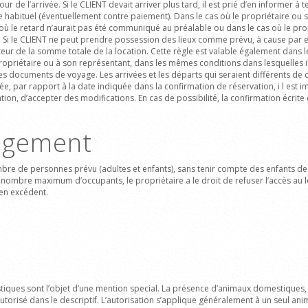
ur de l’arrivée. Si le CLIENT devait arriver plus tard, il est prié d’en informer à
ire habituel (éventuellement contre paiement). Dans le cas où le propriétaire ou s
 où le retard n’aurait pas été communiqué au préalable ou dans le cas où le prop
. Si le CLIENT ne peut prendre possession des lieux comme prévu, à cause par e
eur de la somme totale de la location. Cette règle est valable également dans le
ropriétaire ou à son représentant, dans les mêmes conditions dans lesquelles il 
les documents de voyage. Les arrivées et les départs qui seraient différents d
ée, par rapport à la date indiquée dans la confirmation de réservation, i l est 
ation, d’accepter des modifications. En cas de possibilité, la confirmation écrit
logement
re de personnes prévu (adultes et enfants), sans tenir compte des enfants de 
nombre maximum d’occupants, le propriétaire a le droit de refuser l’accès au 
 en excédent.
iques sont l’objet d’une mention special. La présence d’animaux domestiques, 
utorisé dans le descriptif
.
L’autorisation s’applique généralement à un seul an