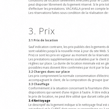
conditions de location deviennent effectives pour le CLIEN
peut disposer librement du logement réservé. Si le prix to
d’effectuer les prestations. VACAVILLA
prend en compte
le
Les réservations faites sous condition de la réalisation d
3. Prix
3.1 Prix de location
Sauf indication contraire, les prix publiés des logements 
sont valables jusqu’à la nouvelle mise à jour du site Web. S
Prix) ce sont les prix en vigueur au moment de la réservatio
Les prestations supplémentaires souhaitées par le client (
réglées sur place. La durée de location minimale est en gén
possibles mais doivent être confirmées par écrit par le b
3.2
Charges dues sur place
Les prix comprennent la normale consommation d’
électri
accompagnant le client, de la composition du groupe (par 
3.3 Chauffage
Conformément à la situation concernant la fourniture d’éne
dispositions qui varient d’une région à l’autre. À titre ind
le prix de location, ne peut être utilisé que durant cette pé
3.4 Nettoyage
Le descriptif du logement indique si le nettoyage final est 
est indiqué et le CLIENT
doit verser au propriétaire ou à 