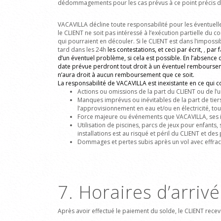
dédommagements pour les cas prévus à ce point précis de
VACAVILLA décline toute responsabilité pour les éventuelle
le CLIENT ne soit pas intéressé à l’exécution partielle du c
qui pourraient en découler. Si le CLIENT est dans l’impossib
tard dans les 24h
les contestations, et ceci par écrit,
,
par f
d’un éventuel problème, si cela est possible. En l’absence 
date prévue perdront tout droit à un éventuel remboursemen
n’aura droit à aucun remboursement que ce soit.
La responsabilité de VACAVILLA est inexistante en ce qui c
Actions ou omissions de la part du CLIENT ou de l’
Manques imprévus ou inévitables de la part de tiers 
l’approvisionnement en eau et/ou en électricité, to
Force majeure ou événements que VACAVILLA, ses int
Utilisation de piscines, parcs de jeux pour enfants,
installations est au risqué et péril du CLIENT et d
Dommages et pertes subis après un vol avec effrac
7. Horaires d’arriv
Après avoir effectué le paiement du solde, le CLIENT rece