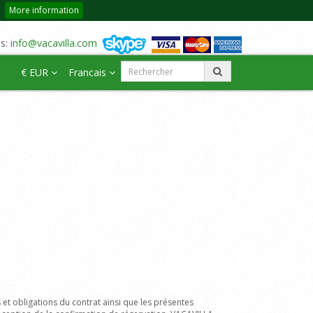
More information
us:
info@vacavilla.com
€ EUR
Francais
ts et obligations du contrat ainsi que les présentes