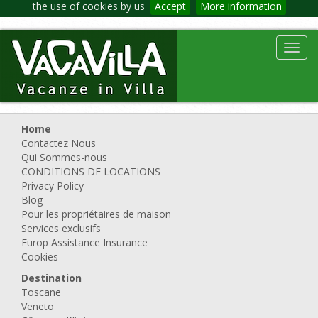
the use of cookies by us
Accept
More information
Toggl
navig
Home
Contactez Nous
Qui Sommes-nous
CONDITIONS DE LOCATIONS
Privacy Policy
Blog
Pour les propriétaires de maison
Services exclusifs
Europ Assistance Insurance
Cookies
Destination
Toscane
Veneto