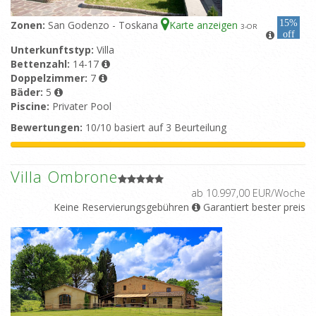
15%
Zonen:
San Godenzo - Toskana
Karte anzeigen
3
-OR
off
Unterkunftstyp:
Villa
Bettenzahl:
14-17
Doppelzimmer:
7
Bäder:
5
Piscine:
Privater Pool
Bewertungen:
10/10 basiert auf 3 Beurteilung
Villa Ombrone
ab 10.997,00 EUR/Woche
Keine Reservierungsgebühren
Garantiert bester preis