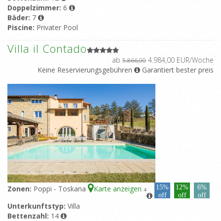
Doppelzimmer:
6
Bäder:
7
Piscine:
Privater Pool
Villa il Contado
ab
4.984,00 EUR/Woche
5.866,00
Keine Reservierungsgebühren
Garantiert bester preis
15%
12%
6%
Zonen:
Poppi - Toskana
Karte anzeigen
4
off
off
off
Unterkunftstyp:
Villa
Bettenzahl:
14