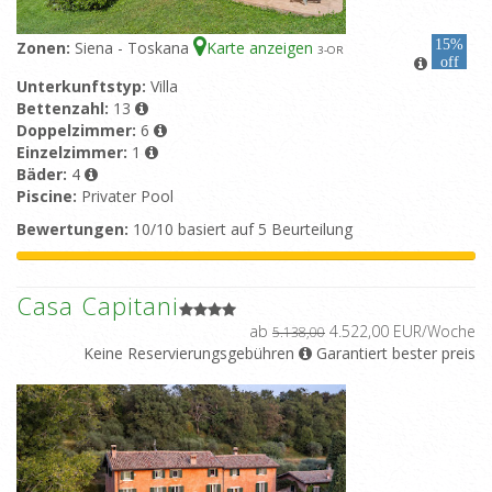
15%
Zonen:
Siena - Toskana
Karte anzeigen
3
-OR
off
Unterkunftstyp:
Villa
Bettenzahl:
13
Doppelzimmer:
6
Einzelzimmer:
1
Bäder:
4
Piscine:
Privater Pool
Bewertungen:
10/10 basiert auf 5 Beurteilung
Casa Capitani
ab
4.522,00 EUR/Woche
5.138,00
Keine Reservierungsgebühren
Garantiert bester preis