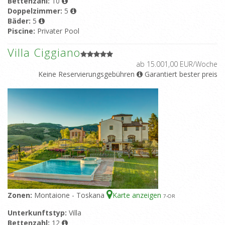
Bettenzahl:
10
Doppelzimmer:
5
Bäder:
5
Piscine:
Privater Pool
Villa Ciggiano
ab 15.001,00 EUR/Woche
Keine Reservierungsgebühren
Garantiert bester preis
Zonen:
Montaione - Toskana
Karte anzeigen
7
-OR
Unterkunftstyp:
Villa
Bettenzahl:
12