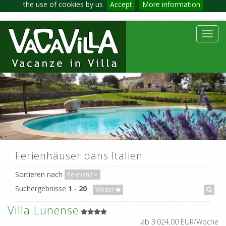
the use of cookies by us
Accept
More information
Toggl
navig
Ferienhäuser dans Italien
Sortieren nach
Relevanz
Suchergebnisse
1
-
20
Weiter
Villa Lunense
ab 3.024,00 EUR/Woche