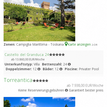
Zonen:
Campiglia Marittima - Toskana
Karte anzeigen
2
-OR
Castello del Granduca 24
ab 13.860,00 EUR/Woche
Unterkunftstyp:
Villa
Bettenzahl:
24
Doppelzimmer:
12
Bäder:
12
Piscine:
Privater Pool
Torreantica
ab 7.938,00 EUR/Woche
Keine Reservierungsgebühren
Garantiert bester preis