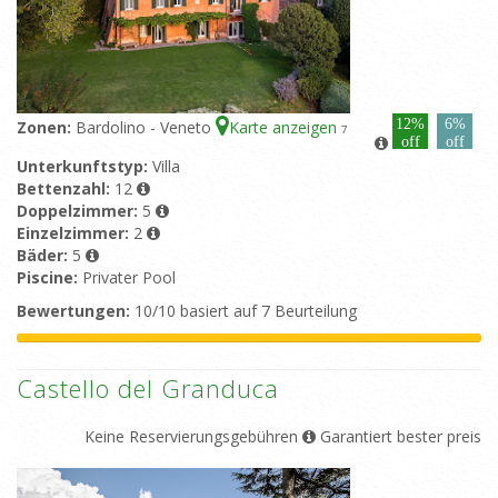
12%
6%
Zonen:
Bardolino - Veneto
Karte anzeigen
7
off
off
Unterkunftstyp:
Villa
Bettenzahl:
12
Doppelzimmer:
5
Einzelzimmer:
2
Bäder:
5
Piscine:
Privater Pool
Bewertungen:
10/10 basiert auf 7 Beurteilung
Castello del Granduca
Keine Reservierungsgebühren
Garantiert bester preis