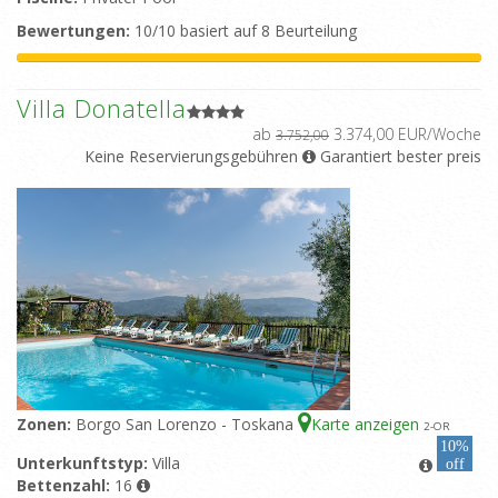
Bewertungen:
10/10 basiert auf 8 Beurteilung
Villa Donatella
ab
3.374,00 EUR/Woche
3.752,00
Keine Reservierungsgebühren
Garantiert bester preis
Zonen:
Borgo San Lorenzo - Toskana
Karte anzeigen
2
-OR
10%
Unterkunftstyp:
Villa
off
Bettenzahl:
16