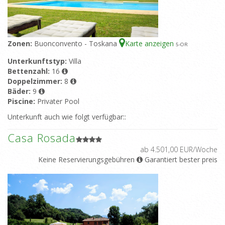
Zonen:
Buonconvento - Toskana
Karte anzeigen
5
-OR
Unterkunftstyp:
Villa
Bettenzahl:
16
Doppelzimmer:
8
Bäder:
9
Piscine:
Privater Pool
Unterkunft auch wie folgt verfügbar::
Casa Rosada
ab 4.501,00 EUR/Woche
Keine Reservierungsgebühren
Garantiert bester preis