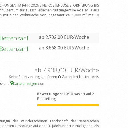
BUCHUNGEN IM JAHR 2026 EINE KOSTENLOSE STORNIERUNG BIS
igentum zur ausschließlichen NutzungAntike Adelsvilla aus
n mit einer Wohnfläche von insgesamt ca. 1.000 m² mit 10
 Bettenzahl
ab 2.702,00 EUR/Woche
 Bettenzahl
ab 3.668,00 EUR/Woche
ab 7.938,00 EUR/Woche
Keine Reservierungsgebühren
Garantiert bester preis
oskana
Karte anzeigen
4
-OR
Bewertungen:
10/10 basiert auf 2
Beurteilung
tzungIn der wunderschönen Landschaft der senesischen
a, dessen Ursprünge auf das 13. Jahrhundert zurückgehen, als