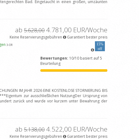
engerechten Bad. Eingetaucht in einen großen, umzäunten
ab
4.781,00 EUR/Woche
5.628,00
Keine Reservierungsgebühren
Garantiert bester preis
igen
15%
3
-OR
off
Bewertungen:
10/10 basiert auf 5
Beurteilung
BUCHUNGEN IM JAHR 2026 EINE KOSTENLOSE STORNIERUNG BIS
*Eigentum zur ausschließlichen NutzungDer Ursprung von
hrhundert zurück und wurde vor kurzem unter Bewahrung der
ab
4.522,00 EUR/Woche
5.138,00
Keine Reservierungsgebühren
Garantiert bester preis