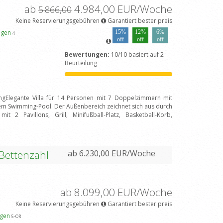
ab
4.984,00 EUR/Woche
5.866,00
Keine Reservierungsgebühren
Garantiert bester preis
eigen
15%
12%
6%
4
off
off
off
Bewertungen:
10/10 basiert auf 2
Beurteilung
ungElegante Villa für 14 Personen mit 7 Doppelzimmern mit
tem Swimming-Pool. Der Außenbereich zeichnet sich aus durch
 2 Pavillons, Grill, Minifußball-Platz, Basketball-Korb,
 Bettenzahl
ab 6.230,00 EUR/Woche
ab 8.099,00 EUR/Woche
Keine Reservierungsgebühren
Garantiert bester preis
igen
5
-OR