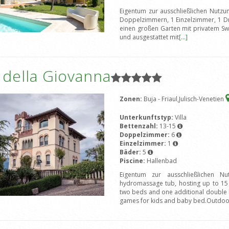
Eigentum zur ausschließlichen Nutzu
Doppelzimmern, 1 Einzelzimmer, 1 Dr
einen großen Garten mit privatem Sw
und ausgestattet mit
[...]
a della Giovanna
Zonen:
Buja - Friaul,Julisch-Venetien
Unterkunftstyp:
Villa
Bettenzahl:
13-15
Doppelzimmer:
6
Einzelzimmer:
1
Bäder:
5
Piscine:
Hallenbad
Eigentum zur ausschließlichen Nu
hydromassage tub, hosting up to 15
two beds and one additional double b
games for kids and baby bed.Outdoo