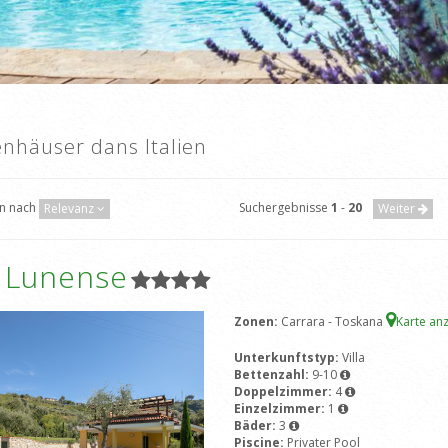
enhäuser dans Italien
en nach
Suchergebnisse
1
-
20
Relevanz
Weiter
a Lunense
Zonen:
Carrara - Toskana
Karte an
Unterkunftstyp:
Villa
Bettenzahl:
9-10
Doppelzimmer:
4
Einzelzimmer:
1
Bäder:
3
Piscine:
Privater Pool