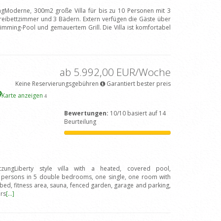
ngModerne, 300m2 große Villa für bis zu 10 Personen mit 3
eibettzimmer und 3 Bädern. Extern verfügen die Gäste über
imming-Pool und gemauertem Grill. Die Villa ist komfortabel
ab 5.992,00 EUR/Woche
Keine Reservierungsgebühren
Garantiert bester preis
Karte anzeigen
4
Bewertungen:
10/10 basiert auf 14
Beurteilung
tzungLiberty style villa with a heated, covered pool,
 persons in 5 double bedrooms, one single, one room with
ed, fitness area, sauna, fenced garden, garage and parking,
rs
[...]