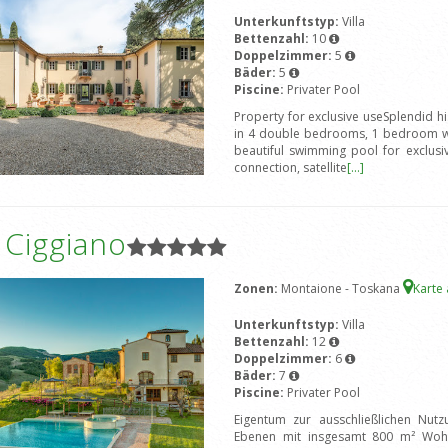
Unterkunftstyp:
Villa
Bettenzahl:
10
Doppelzimmer:
5
Bäder:
5
Piscine:
Privater Pool
Property for exclusive useSplendid h
in 4 double bedrooms, 1 bedroom wit
beautiful swimming pool for exclusiv
connection, satellite
[...]
a Ciggiano
Zonen:
Montaione - Toskana
Karte
Unterkunftstyp:
Villa
Bettenzahl:
12
Doppelzimmer:
6
Bäder:
7
Piscine:
Privater Pool
Eigentum zur ausschließlichen Nutzu
Ebenen mit insgesamt 800 m² Wohn