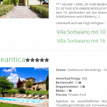
*** AB DEM 1.APRIL, IST FUER NEU
ZU 30 TAGE VOR ANREISE MOEGLICH***E
dem 19. Jahrhundert auf drei Ebene
Schlafzimmern und 6 Bädern,
[...]
Unterkunft auch wie folgt verfügbar::
Villa Sorbaiano mit 10
Villa Sorbaiano mit 16
eantica
Zonen:
Castelnuovo Berardenga - T
Unterkunftstyp:
Villa
Bettenzahl:
12
Doppelzimmer:
6
Bäder:
7
Piscine:
Privater Pool
Eigentum zur ausschließlichen Nu
Chiantihügel befindet sich Torreantic