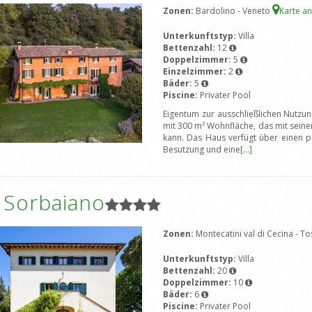
Zonen:
Bardolino - Veneto
Karte a
Unterkunftstyp:
Villa
Bettenzahl:
12
Doppelzimmer:
5
Einzelzimmer:
2
Bäder:
5
Piscine:
Privater Pool
Eigentum zur ausschließlichen Nutzun
mit 300 m² Wohnfläche, das mit sei
kann. Das Haus verfügt über einen p
Besutzung und eine
[...]
a Sorbaiano
Zonen:
Montecatini val di Cecina - T
Unterkunftstyp:
Villa
Bettenzahl:
20
Doppelzimmer:
10
Bäder:
6
Piscine:
Privater Pool