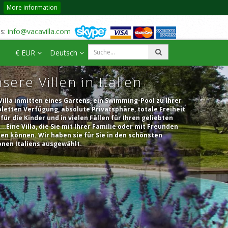
More information
us:
info@vacavilla.com
€ EUR
Deutsch
sere Villen in Italien
Villa inmitten eines Gartens, ein Swimming-Pool zu Ihrer
etten Verfügung, absolute Privatsphäre, totale Freiheit
für die Kinder und in vielen Fällen für Ihren geliebten
..Eine Villa, die Sie mit Ihrer Familie oder mit Freunden
en können. Wir haben sie für Sie in den schönsten
onen Italiens ausgewählt.