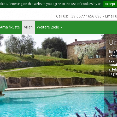
okies. Browsing on this website you agree to the use of cookies by us
Accept
Call us: +39 0577 1656 690 - Email 
Amalfiküste
Villen
Weitere Ziele
Un
Eine 
kompl
auch 
Hund.
erleb
Regi