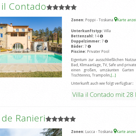
a il Contado
Zonen:
Poppi - Toskana
Karte anz
Unterkunftstyp:
Villa
Bettenzahl:
14
Doppelzimmer:
7
Bäder:
7
Piscine:
Privater Pool
Eigentum zur ausschließlichen Nutz
Bad, Klimaanlage, TV, Safe und priva
einen großen, umzäunten Garten mit
Tischtennis, Trampolin,
[...]
Unterkunft auch wie folgt verfügbar::
Villa il Contado mit 28
a de Ranieri
Zonen:
Lucca - Toskana
Karte anze