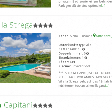
privatem Bad sowie einem behindert
Park genießt sie eine optimale
[...]
a la Strega
Zonen:
Siena - Toskana
Karte anze
Unterkunftstyp:
Villa
Bettenzahl:
13
Doppelzimmer:
6
Einzelzimmer:
1
Bäder:
4
Piscine:
Privater Pool
*** AB DEM 1.APRIL, IST FUER NEU
ZU 30 TAGE VOR ANREISE MOEGLICH**
Villa la Strega geht auf das 18. Ja
nüchternen toskanischen Eleganz
[...]
 Capitani