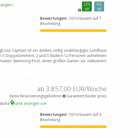
nzeigen
12%
6%
7
off
off
Bewertungen:
10/10 basiert auf 7
Beurteilung
gCasa Capitani ist ein antikes, völlig unabhängiges Landhaus
nen 5 Doppelzimmern, 2 und 5 Bädern 12 Personen aufnehmen
rivaten Swimming-Pool, einen großen Garten zur exklusivern
ab 3.857,00 EUR/Woche
Keine Reservierungsgebühren
Garantiert bester preis
oskana
Karte anzeigen
4
-OR
Bewertungen:
10/10 basiert auf 4
Beurteilung