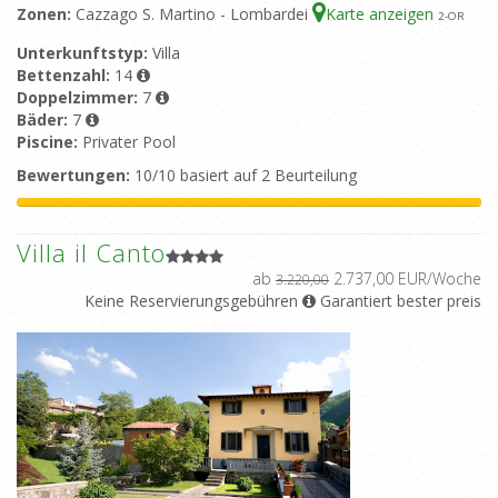
Zonen:
Cazzago S. Martino - Lombardei
Karte anzeigen
2
-OR
Unterkunftstyp:
Villa
Bettenzahl:
14
Doppelzimmer:
7
Bäder:
7
Piscine:
Privater Pool
Bewertungen:
10/10 basiert auf 2 Beurteilung
Villa il Canto
ab
2.737,00 EUR/Woche
3.220,00
Keine Reservierungsgebühren
Garantiert bester preis