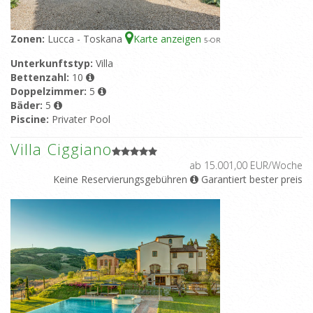
Zonen:
Lucca - Toskana
Karte anzeigen
5
-OR
Unterkunftstyp:
Villa
Bettenzahl:
10
Doppelzimmer:
5
Bäder:
5
Piscine:
Privater Pool
Villa Ciggiano
ab 15.001,00 EUR/Woche
Keine Reservierungsgebühren
Garantiert bester preis