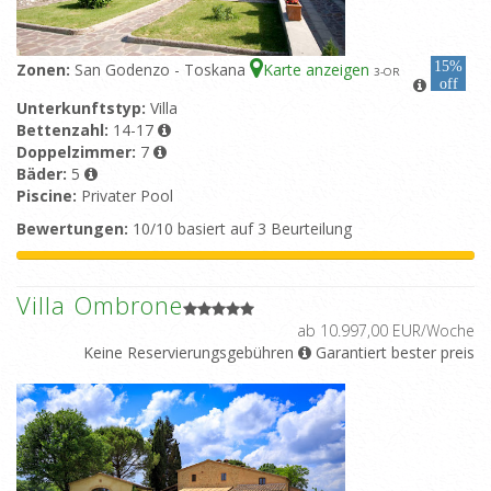
15%
Zonen:
San Godenzo - Toskana
Karte anzeigen
3
-OR
off
Unterkunftstyp:
Villa
Bettenzahl:
14-17
Doppelzimmer:
7
Bäder:
5
Piscine:
Privater Pool
Bewertungen:
10/10 basiert auf 3 Beurteilung
Villa Ombrone
ab 10.997,00 EUR/Woche
Keine Reservierungsgebühren
Garantiert bester preis