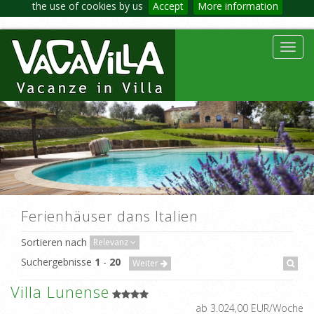
the use of cookies by us
Accept
More information
Toggl
navig
Ferienhäuser dans Italien
Sortieren nach
Relevanz
Suchergebnisse
1
-
20
Weiter
Villa Lunense
ab 3.024,00 EUR/Woche