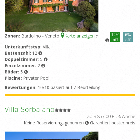
12%
6%
Zonen:
Bardolino - Veneto
Karte anzeigen
7
off
off
Unterkunftstyp:
Villa
Bettenzahl:
12
Doppelzimmer:
5
Einzelzimmer:
2
Bäder:
5
Piscine:
Privater Pool
Bewertungen:
10/10 basiert auf 7 Beurteilung
Villa Sorbaiano
ab 3.857,00 EUR/Woche
Keine Reservierungsgebühren
Garantiert bester preis