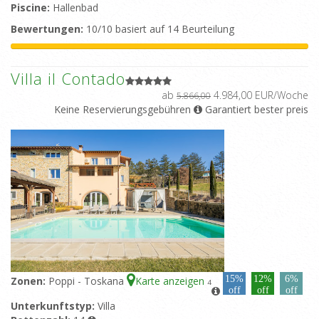
Piscine:
Hallenbad
Bewertungen:
10/10 basiert auf 14 Beurteilung
Villa il Contado
ab
4.984,00 EUR/Woche
5.866,00
Keine Reservierungsgebühren
Garantiert bester preis
15%
12%
6%
Zonen:
Poppi - Toskana
Karte anzeigen
4
off
off
off
Unterkunftstyp:
Villa