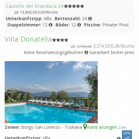
Castello del Granduca 24
ab 13.860,00 EUR/Woche
Unterkunftstyp:
Villa
Bettenzahl:
24
Doppelzimmer:
12
Bäder:
12
Piscine:
Privater Pool
Villa Donatella
ab
3.374,00 EUR/Woche
3.752,00
Keine Reservierungsgebühren
Garantiert bester preis
Zonen:
Borgo San Lorenzo - Toskana
Karte anzeigen
2
-OR
10%
Unterkunftstyp:
Villa
off