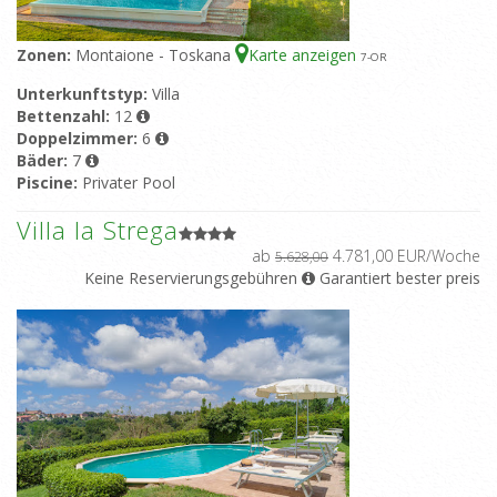
Zonen:
Montaione - Toskana
Karte anzeigen
7
-OR
Unterkunftstyp:
Villa
Bettenzahl:
12
Doppelzimmer:
6
Bäder:
7
Piscine:
Privater Pool
Villa la Strega
ab
4.781,00 EUR/Woche
5.628,00
Keine Reservierungsgebühren
Garantiert bester preis