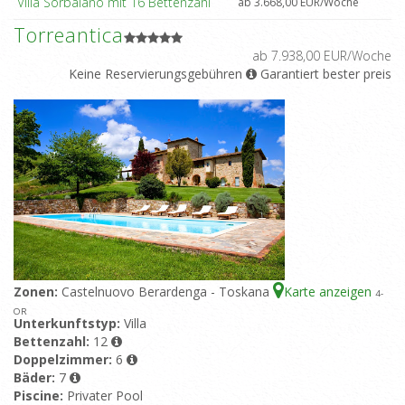
Villa Sorbaiano mit 16 Bettenzahl
ab 3.668,00 EUR/Woche
Torreantica
ab 7.938,00 EUR/Woche
Keine Reservierungsgebühren
Garantiert bester preis
Zonen:
Castelnuovo Berardenga - Toskana
Karte anzeigen
4
-
OR
Unterkunftstyp:
Villa
Bettenzahl:
12
Doppelzimmer:
6
Bäder:
7
Piscine:
Privater Pool