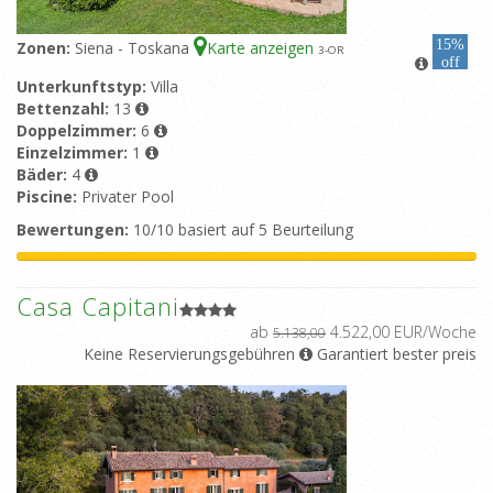
15%
Zonen:
Siena - Toskana
Karte anzeigen
3
-OR
off
Unterkunftstyp:
Villa
Bettenzahl:
13
Doppelzimmer:
6
Einzelzimmer:
1
Bäder:
4
Piscine:
Privater Pool
Bewertungen:
10/10 basiert auf 5 Beurteilung
Casa Capitani
ab
4.522,00 EUR/Woche
5.138,00
Keine Reservierungsgebühren
Garantiert bester preis