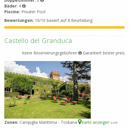
Doppelzimmer:
6
Bäder:
4
Piscine:
Privater Pool
Bewertungen:
10/10 basiert auf 8 Beurteilung
Castello del Granduca
Keine Reservierungsgebühren
Garantiert bester preis
Zonen:
Campiglia Marittima - Toskana
Karte anzeigen
2
-OR