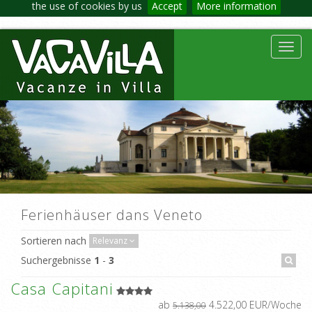
the use of cookies by us
Accept
More information
Toggl
navig
Ferienhäuser dans Veneto
Sortieren nach
Relevanz
Suchergebnisse
1
-
3
Casa Capitani
ab
4.522,00 EUR/Woche
5.138,00