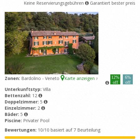
Keine Reservierungsgebühren
Garantiert bester preis
12%
6%
Zonen:
Bardolino - Veneto
Karte anzeigen
7
off
off
Unterkunftstyp:
Villa
Bettenzahl:
12
Doppelzimmer:
5
Einzelzimmer:
2
Bäder:
5
Piscine:
Privater Pool
Bewertungen:
10/10 basiert auf 7 Beurteilung