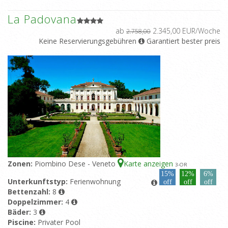
La Padovana
ab
2.345,00 EUR/Woche
2.758,00
Keine Reservierungsgebühren
Garantiert bester preis
Zonen:
Piombino Dese - Veneto
Karte anzeigen
3
-OR
15%
12%
6%
Unterkunftstyp:
Ferienwohnung
off
off
off
Bettenzahl:
8
Doppelzimmer:
4
Bäder:
3
Piscine:
Privater Pool