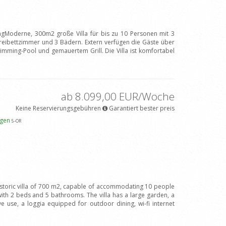
ngModerne, 300m2 große Villa für bis zu 10 Personen mit 3
eibettzimmer und 3 Bädern. Extern verfügen die Gäste über
imming-Pool und gemauertem Grill. Die Villa ist komfortabel
ab 8.099,00 EUR/Woche
Keine Reservierungsgebühren
Garantiert bester preis
igen
5
-OR
istoric villa of 700 m2, capable of accommodating 10 people
h 2 beds and 5 bathrooms. The villa has a large garden, a
e use, a loggia equipped for outdoor dining, wi-fi internet