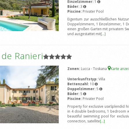
Einzelzimmer:
1
Bäder:
3
Piscine:
Privater Pool
Eigentum zur ausschließlichen Nutzu
Doppelzimmern, 1 Einzelzimmer, 1 Dr
einen großen Garten mit privatem Sw
und ausgestattet mit
[...]
a de Ranieri
Zonen:
Lucca - Toskana
Karte anze
Unterkunftstyp:
Villa
Bettenzahl:
10
Doppelzimmer:
5
Bäder:
5
Piscine:
Privater Pool
Property for exclusive useSplendid h
in 4 double bedrooms, 1 bedroom wit
beautiful swimming pool for exclusiv
connection, satellite
[...]