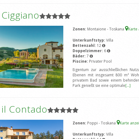
a Ciggiano
Zonen:
Montaione - Toskana
Karte
Unterkunftstyp:
Villa
Bettenzahl:
12
Doppelzimmer:
6
Bäder:
7
Piscine:
Privater Pool
Eigentum zur ausschließlichen Nutzu
Ebenen mit insgesamt 800 m² Wohn
privatem Bad sowie einem behindert
Park genießt sie eine optimale
[...]
a il Contado
Zonen:
Poppi - Toskana
Karte anz
Unterkunftstyp:
Villa