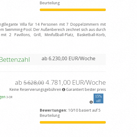
Beurteilung
ungElegante Villa für 14 Personen mit 7 Doppelzimmern mit
tem Swimming-Pool. Der Außenbereich zeichnet sich aus durch
 2 Pavillons, Grill, Minifußball-Platz, Basketball-Korb,
 Bettenzahl
ab 6.230,00 EUR/Woche
ab
4.781,00 EUR/Woche
5.628,00
Keine Reservierungsgebühren
Garantiert bester preis
igen
15%
3
-OR
off
Bewertungen:
10/10 basiert auf 5
Beurteilung