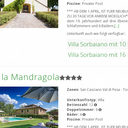
Piscine:
Privater Pool
*** AB DEM 1.APRIL, IST FUER NEU
ZU 30 TAGE VOR ANREISE MOEGLICH***E
dem 19. Jahrhundert auf drei Ebene
Schlafzimmern und 6 Bädern,
[...]
Unterkunft auch wie folgt verfügbar::
Villa Sorbaiano mit 10
Villa Sorbaiano mit 16
a la Mandragola
Zonen:
San Casciano Val di Pesa - T
Unterkunftstyp:
Villa
Bettenzahl:
12
Doppelzimmer:
6
Bäder:
4
Piscine:
Privater Pool
*** AB DEM 1.APRIL, IST FUER NEU