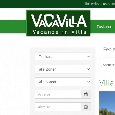
This website uses co
Toskana
Feri
Sortier
Vill