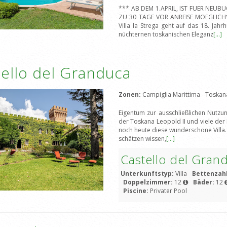
*** AB DEM 1.APRIL, IST FUER NEU
ZU 30 TAGE VOR ANREISE MOEGLICH**
Villa la Strega geht auf das 18. Ja
nüchternen toskanischen Eleganz
[...]
ello del Granduca
Zonen:
Campiglia Marittima - Toska
Eigentum zur ausschließlichen Nutzu
der Toskana Leopold II und viele der
noch heute diese wunderschöne Villa.
schätzen wissen,
[...]
Castello del Gran
Unterkunftstyp:
Villa
Bettenzah
Doppelzimmer:
12
Bäder:
12
Piscine:
Privater Pool