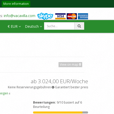
More information
us:
info@vacavilla.com
€ EUR
Deutsch
View on map
ab 3.024,00 EUR/Woche
Keine Reservierungsgebühren
Garantiert bester preis
zeigen
4
Bewertungen:
9/10 basiert auf 6
Beurteilung