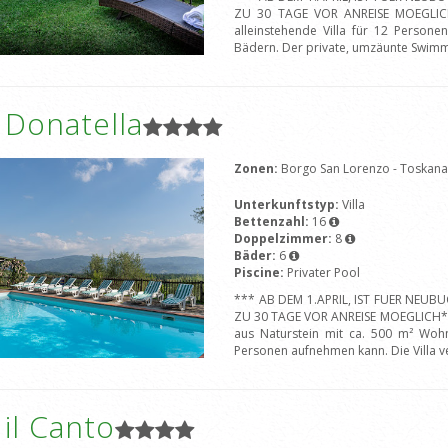
ZU 30 TAGE VOR ANREISE MOEGLICH*
alleinstehende Villa für 12 Person
Bädern. Der private, umzäunte Swim
a Donatella
Zonen:
Borgo San Lorenzo - Toskan
Unterkunftstyp:
Villa
Bettenzahl:
16
Doppelzimmer:
8
Bäder:
6
Piscine:
Privater Pool
*** AB DEM 1.APRIL, IST FUER NEU
ZU 30 TAGE VOR ANREISE MOEGLICH***
aus Naturstein mit ca. 500 m² Wo
Personen aufnehmen kann. Die Villa v
a il Canto