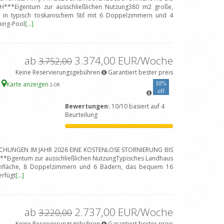
**Eigentum zur ausschließlichen Nutzung380 m2 große,
en in typisch toskanischem Stil mit 6 Doppelzimmern und 4
ming-Pool
[...]
ab
3.374,00 EUR/Woche
3.752,00
Keine Reservierungsgebühren
Garantiert bester preis
a
Karte anzeigen
10%
2
-OR
off
Bewertungen:
10/10 basiert auf 4
Beurteilung
BUCHUNGEN IM JAHR 2026 EINE KOSTENLOSE STORNIERUNG BIS
Eigentum zur ausschließlichen NutzungTypisches Landhaus
hnfläche, 8 Doppelzimmern und 6 Bädern, das bequem 16
erfügt
[...]
ab
2.737,00 EUR/Woche
3.220,00
Keine Reservierungsgebühren
Garantiert bester preis