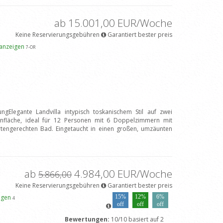
ab 15.001,00 EUR/Woche
Keine Reservierungsgebühren
Garantiert bester preis
 anzeigen
7
-OR
ngElegante Landvilla intypisch toskanischem Stil auf zwei
fläche, ideal für 12 Personen mit 6 Doppelzimmern mit
engerechten Bad. Eingetaucht in einen großen, umzäunten
ab
4.984,00 EUR/Woche
5.866,00
Keine Reservierungsgebühren
Garantiert bester preis
eigen
15%
12%
6%
4
off
off
off
Bewertungen:
10/10 basiert auf 2