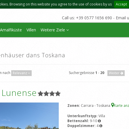
okies. Browsing on this website you agree to the use of cookies by us
Accept
Call us: +39 0577 1656 690 - Email 
Amalfiküste
Villen
Weitere Ziele
enhäuser dans Toskana
en nach
Suchergebnisse
1
-
20
Relevanz
Weiter
a Lunense
Zonen:
Carrara - Toskana
Karte an
Unterkunftstyp:
Villa
Bettenzahl:
9-10
Doppelzimmer:
4