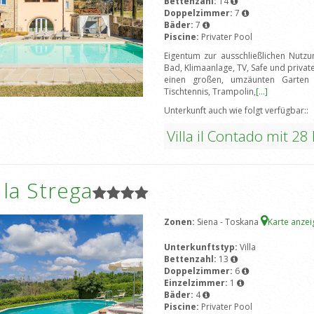
Bettenzahl:
14
Doppelzimmer:
7
Bäder:
7
Piscine:
Privater Pool
Eigentum zur ausschließlichen Nutz
Bad, Klimaanlage, TV, Safe und priva
einen großen, umzäunten Garten mit
Tischtennis, Trampolin,
[...]
Unterkunft auch wie folgt verfügbar::
Villa il Contado mit 28
a la Strega
Zonen:
Siena - Toskana
Karte anze
Unterkunftstyp:
Villa
Bettenzahl:
13
Doppelzimmer:
6
Einzelzimmer:
1
Bäder:
4
Piscine:
Privater Pool