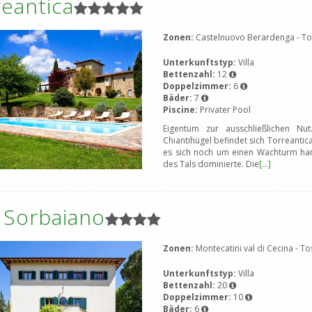
eantica
Zonen:
Castelnuovo Berardenga - T
Unterkunftstyp:
Villa
Bettenzahl:
12
Doppelzimmer:
6
Bäder:
7
Piscine:
Privater Pool
Eigentum zur ausschließlichen Nu
Chiantihügel befindet sich Torreantic
es sich noch um einen Wachturm han
des Tals dominierte. Die
[...]
a Sorbaiano
Zonen:
Montecatini val di Cecina - T
Unterkunftstyp:
Villa
Bettenzahl:
20
Doppelzimmer:
10
Bäder:
6