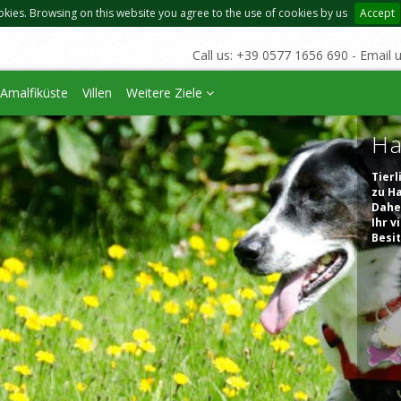
okies. Browsing on this website you agree to the use of cookies by us
Accept
Call us: +39 0577 1656 690 - Email 
Amalfiküste
Villen
Weitere Ziele
Ha
Tierl
zu H
Daher
Ihr 
Besi