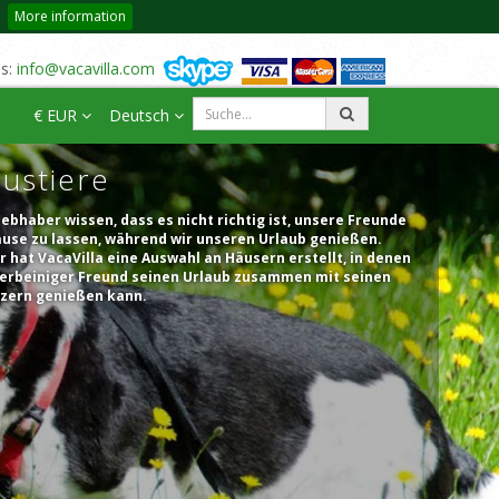
More information
us:
info@vacavilla.com
€ EUR
Deutsch
ustiere
iebhaber wissen, dass es nicht richtig ist, unsere Freunde
ause zu lassen, während wir unseren Urlaub genießen.
 hat VacaVilla eine Auswahl an Häusern erstellt, in denen
vierbeiniger Freund seinen Urlaub zusammen mit seinen
tzern genießen kann.