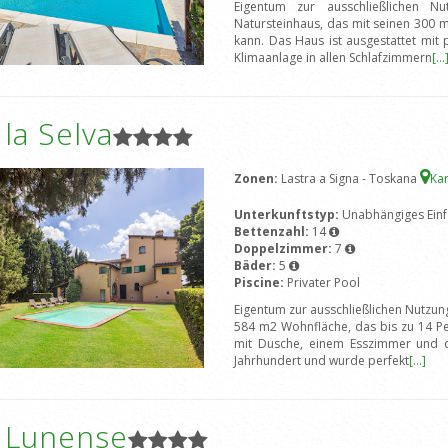
Eigentum zur ausschließlichen Nu
Natursteinhaus, das mit seinen 300
kann. Das Haus ist ausgestattet mit
Klimaanlage in allen Schlafzimmern
[...
a la Selva
Zonen:
Lastra a Signa - Toskana
Ka
Unterkunftstyp:
Unabhängiges Einf
Bettenzahl:
14
Doppelzimmer:
7
Bäder:
5
Piscine:
Privater Pool
Eigentum zur ausschließlichen NutzungV
584 m2 Wohnfläche, das bis zu 14 P
mit Dusche, einem Esszimmer und 
Jahrhundert und wurde perfekt
[...]
a Lunense