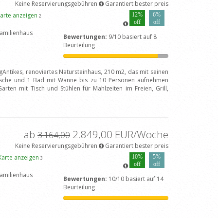
Keine Reservierungsgebühren
Garantiert bester preis
arte anzeigen
12%
6%
2
off
off
amilienhaus
Bewertungen:
9/10 basiert auf 8
Beurteilung
gAntikes, renoviertes Natursteinhaus, 210 m2, das mit seinen
sche und 1 Bad mit Wanne bis zu 10 Personen aufnehmen
rten mit Tisch und Stühlen für Mahlzeiten im Freien, Grill,
ab
2.849,00 EUR/Woche
3.164,00
Keine Reservierungsgebühren
Garantiert bester preis
Karte anzeigen
10%
5%
3
off
off
amilienhaus
Bewertungen:
10/10 basiert auf 14
Beurteilung