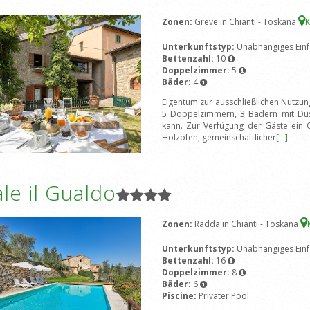
Zonen:
Greve in Chianti - Toskana
K
Unterkunftstyp:
Unabhängiges Einf
Bettenzahl:
10
Doppelzimmer:
5
Bäder:
4
Eigentum zur ausschließlichen Nutzun
5 Doppelzimmern, 3 Bädern mit Du
kann. Zur Verfügung der Gäste ein Ga
Holzofen, gemeinschaftlicher
[...]
le il Gualdo
Zonen:
Radda in Chianti - Toskana
Unterkunftstyp:
Unabhängiges Einf
Bettenzahl:
16
Doppelzimmer:
8
Bäder:
6
Piscine:
Privater Pool