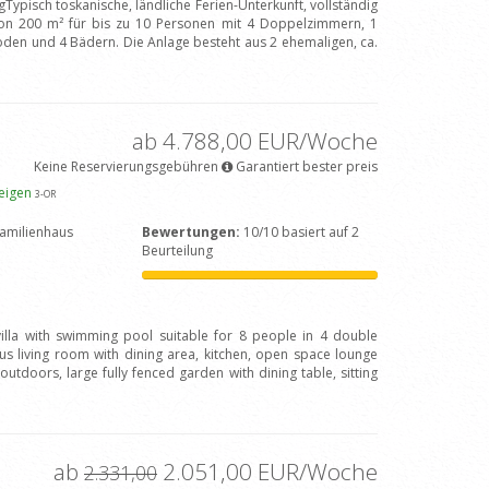
Typisch toskanische, ländliche Ferien-Unterkunft, vollständig
on 200 m² für bis zu 10 Personen mit 4 Doppelzimmern, 1
en und 4 Bädern. Die Anlage besteht aus 2 ehemaligen, ca.
ab 4.788,00 EUR/Woche
Keine Reservierungsgebühren
Garantiert bester preis
zeigen
3
-OR
amilienhaus
Bewertungen:
10/10 basiert auf 2
Beurteilung
 villa with swimming pool suitable for 8 people in 4 double
 living room with dining area, kitchen, open space lounge
outdoors, large fully fenced garden with dining table, sitting
ab
2.051,00 EUR/Woche
2.331,00