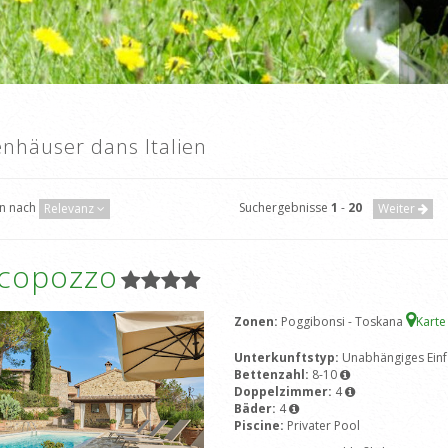
enhäuser dans Italien
en nach
Suchergebnisse
1
-
20
Relevanz
Weiter
icopozzo
Zonen:
Poggibonsi - Toskana
Karte
Unterkunftstyp:
Unabhängiges Einf
Bettenzahl:
8-10
Doppelzimmer:
4
Bäder:
4
Piscine:
Privater Pool