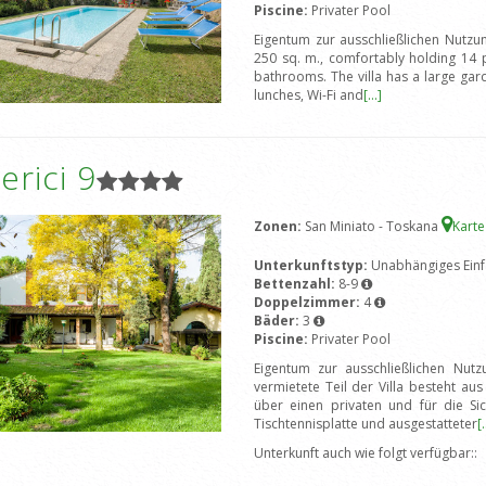
Piscine:
Privater Pool
Eigentum zur ausschließlichen Nutzun
250 sq. m., comfortably holding 14
bathrooms. The villa has a large gar
lunches, Wi-Fi and
[...]
rici 9
Zonen:
San Miniato - Toskana
Kart
Unterkunftstyp:
Unabhängiges Einf
Bettenzahl:
8-9
Doppelzimmer:
4
Bäder:
3
Piscine:
Privater Pool
Eigentum zur ausschließlichen Nut
vermietete Teil der Villa besteht a
über einen privaten und für die Si
Tischtennisplatte und ausgestatteter
[.
Unterkunft auch wie folgt verfügbar::