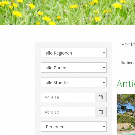
Feri
Sortier
Ant