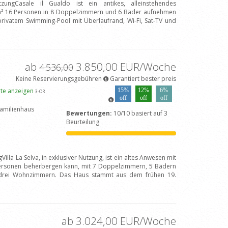
tzungCasale il Gualdo ist ein antikes, alleinstehendes
 m² 16 Personen in 8 Doppelzimmern und 6 Bäder aufnehmen
 privatem Swimming-Pool mit Überlaufrand, Wi-Fi, Sat-TV und
]
ab
3.850,00 EUR/Woche
4.536,00
Keine Reservierungsgebühren
Garantiert bester preis
rte anzeigen
15%
12%
6%
3
-OR
off
off
off
amilienhaus
Bewertungen:
10/10 basiert auf 3
Beurteilung
illa La Selva, in exklusiver Nutzung, ist ein altes Anwesen mit
ersonen beherbergen kann, mit 7 Doppelzimmern, 5 Bädern
drei Wohnzimmern. Das Haus stammt aus dem frühen 19.
ab 3.024,00 EUR/Woche