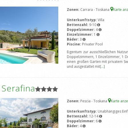
Zonen:
Carrara - Toskana
Karte an
Unterkunftstyp:
Villa
Bettenzahl:
9-10
Doppelzimmer:
4
Einzelzimmer:
1
Bäder:
3
Piscine:
Privater Pool
Eigentum zur ausschließlichen Nutzu
Doppelzimmern, 1 Einzelzimmer, 1 Dr
einen großen Garten mit privatem Sw
und ausgestattet mit
[...]
a Serafina
Zonen:
Pescia - Toskana
Karte anz
Unterkunftstyp:
Unabhängiges Einf
Bettenzahl:
12-14
Doppelzimmer:
6
Bäder:
4