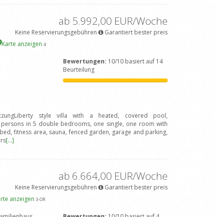
ab 5.992,00 EUR/Woche
Keine Reservierungsgebühren
Garantiert bester preis
Karte anzeigen
4
Bewertungen:
10/10 basiert auf 14
Beurteilung
tzungLiberty style villa with a heated, covered pool,
 persons in 5 double bedrooms, one single, one room with
ed, fitness area, sauna, fenced garden, garage and parking,
rs
[...]
ab 6.664,00 EUR/Woche
Keine Reservierungsgebühren
Garantiert bester preis
rte anzeigen
3
-OR
amilienhaus
Bewertungen:
10/10 basiert auf 4