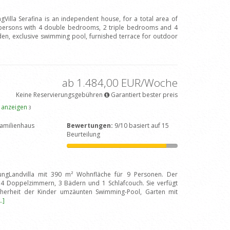
gVilla Serafina is an independent house, for a total area of
 persons with 4 double bedrooms, 2 triple bedrooms and 4
den, exclusive swimming pool, furnished terrace for outdoor
ab 1.484,00 EUR/Woche
Keine Reservierungsgebühren
Garantiert bester preis
e anzeigen
3
amilienhaus
Bewertungen:
9/10 basiert auf 15
Beurteilung
zungLandvilla mit 390 m² Wohnfläche für 9 Personen. Der
us 4 Doppelzimmern, 3 Bädern und 1 Schlafcouch. Sie verfügt
cherheit der Kinder umzäunten Swimming-Pool, Garten mit
..]