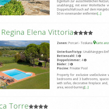
Eigentum zur ausschließlichen Nutzung
unabhängig, mit einer Wohnfläche v
Doppelschlafcouch auf dem Hängebod
50 m voneinander entfernten
[...]
a Regina Elena Vittoria
Zonen:
Porcari - Toskana
Karte an
Unterkunftstyp:
Unabhängiges Einf
Bettenzahl:
8
Doppelzimmer:
4
Bäder:
3
Piscine:
Privater Pool
Property for exclusive useExclusive
bedrooms and 3 bathrooms, spacious
with sofas, decorative fireplace and, 
area, wood-burning
[...]
ca Torre