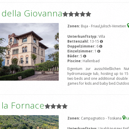
a della Giovanna
Zonen:
Buja - Friaul,Julisch-Venetien
Unterkunftstyp:
Villa
Bettenzahl:
13-15
Doppelzimmer:
6
Einzelzimmer:
1
Bäder:
5
Piscine:
Hallenbad
Eigentum zur ausschließlichen Nu
hydromassage tub, hosting up to 15
two beds and one additional double b
games for kids and baby bed.Outdoo
a la Fornace
Zonen:
Campagnatico - Toskana
Ka
Unterkunftstyp:
Unabhängiges Einf