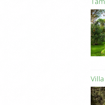
Tame
Vill