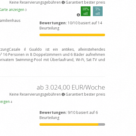
Keine Reservierungsgebühren
Garantiert bester preis
Karte anzeigen
10%
5%
3
off
off
amilienhaus
Bewertungen:
10/10 basiert auf 14
Beurteilung
tzungCasale il Gualdo ist ein antikes, alleinstehendes
 m² 16 Personen in 8 Doppelzimmern und 6 Bäder aufnehmen
 privatem Swimming-Pool mit Überlaufrand, Wi-Fi, Sat-TV und
]
ab 3.024,00 EUR/Woche
Keine Reservierungsgebühren
Garantiert bester preis
zeigen
4
Bewertungen:
9/10 basiert auf 6
Beurteilung