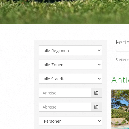
Feri
Sortier
Ant