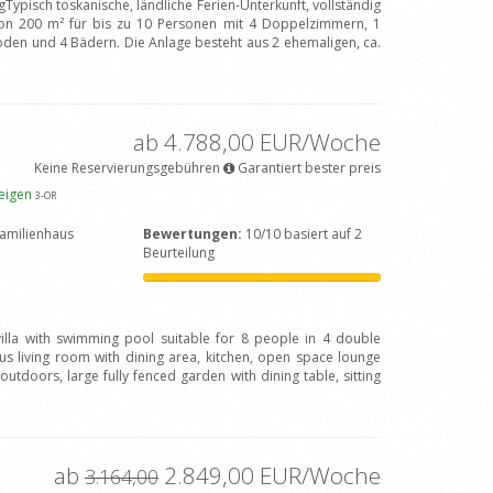
Typisch toskanische, ländliche Ferien-Unterkunft, vollständig
on 200 m² für bis zu 10 Personen mit 4 Doppelzimmern, 1
en und 4 Bädern. Die Anlage besteht aus 2 ehemaligen, ca.
ab 4.788,00 EUR/Woche
Keine Reservierungsgebühren
Garantiert bester preis
zeigen
3
-OR
amilienhaus
Bewertungen:
10/10 basiert auf 2
Beurteilung
 villa with swimming pool suitable for 8 people in 4 double
 living room with dining area, kitchen, open space lounge
outdoors, large fully fenced garden with dining table, sitting
ab
2.849,00 EUR/Woche
3.164,00