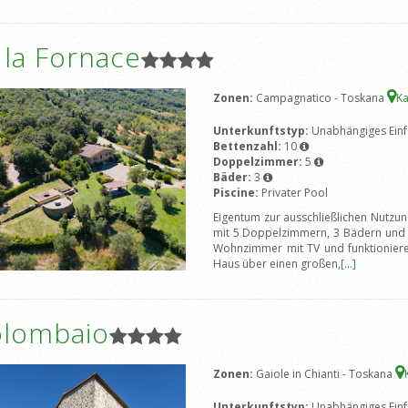
a la Fornace
Zonen:
Campagnatico - Toskana
Ka
Unterkunftstyp:
Unabhängiges Einf
Bettenzahl:
10
Doppelzimmer:
5
Bäder:
3
Piscine:
Privater Pool
Eigentum zur ausschließlichen Nutzun
mit 5 Doppelzimmern, 3 Bädern und 
Wohnzimmer mit TV und funktionieren
Haus über einen großen,
[...]
olombaio
Zonen:
Gaiole in Chianti - Toskana
Unterkunftstyp:
Unabhängiges Einf