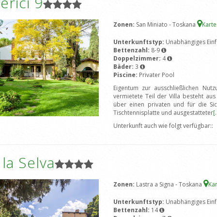
rici 9
Zonen:
San Miniato - Toskana
Kart
Unterkunftstyp:
Unabhängiges Einf
Bettenzahl:
8-9
Doppelzimmer:
4
Bäder:
3
Piscine:
Privater Pool
Eigentum zur ausschließlichen Nut
vermietete Teil der Villa besteht a
über einen privaten und für die Si
Tischtennisplatte und ausgestatteter
[.
Unterkunft auch wie folgt verfügbar::
a la Selva
Zonen:
Lastra a Signa - Toskana
Ka
Unterkunftstyp:
Unabhängiges Einf
Bettenzahl:
14