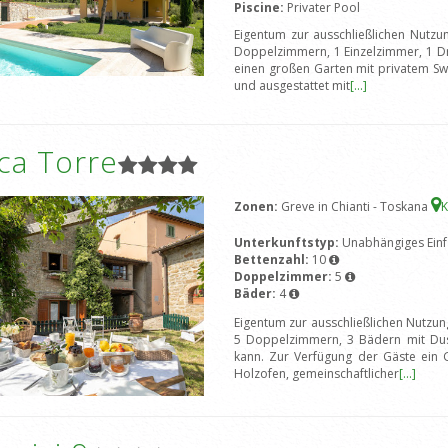
Piscine:
Privater Pool
Eigentum zur ausschließlichen Nutzu
Doppelzimmern, 1 Einzelzimmer, 1 Dr
einen großen Garten mit privatem Sw
und ausgestattet mit
[...]
ca Torre
Zonen:
Greve in Chianti - Toskana
K
Unterkunftstyp:
Unabhängiges Einf
Bettenzahl:
10
Doppelzimmer:
5
Bäder:
4
Eigentum zur ausschließlichen Nutzun
5 Doppelzimmern, 3 Bädern mit Du
kann. Zur Verfügung der Gäste ein Ga
Holzofen, gemeinschaftlicher
[...]