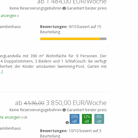
ab 1.484,00 EUR/Woche
Keine Reservierungsgebühren
Garantiert bester preis
e anzeigen
3
amilienhaus
Bewertungen:
9/10 basiert auf 15
Beurteilung
zungLandvilla mit 390 m² Wohnfläche für 9 Personen. Der
us 4 Doppelzimmern, 3 Bädern und 1 Schlafcouch. Sie verfügt
cherheit der Kinder umzäunten Swimming-Pool, Garten mit
..]
ab
3.850,00 EUR/Woche
4.536,00
Keine Reservierungsgebühren
Garantiert bester preis
rte anzeigen
15%
12%
6%
3
-OR
off
off
off
amilienhaus
Bewertungen:
10/10 basiert auf 3
Beurteilung