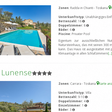
Zonen:
Radda in Chianti - Toskana
Unterkunftstyp:
Unabhängiges Einf
Bettenzahl:
16
Doppelzimmer:
8
Bäder:
6
Piscine:
Privater Pool
Eigentum zur ausschließlichen Nu
Natursteinhaus, das mit seinen 300
kann. Das Haus ist ausgestattet mit
Klimaanlage in allen Schlafzimmern
[...
a Lunense
Zonen:
Carrara - Toskana
Karte an
Unterkunftstyp:
Villa
Bettenzahl:
9-10
Doppelzimmer:
4
Einzelzimmer:
1
Bäder:
3