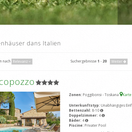
enhäuser dans Italien
en nach
Suchergebnisse
1
-
20
Relevanz
Weiter
icopozzo
Zonen:
Poggibonsi - Toskana
Karte
Unterkunftstyp:
Unabhängiges Einf
Bettenzahl:
8-10
Doppelzimmer:
4
Bäder:
4
Piscine:
Privater Pool