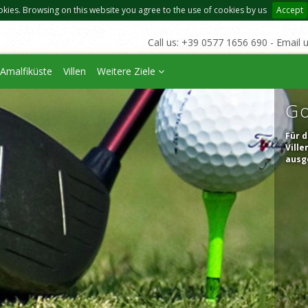
okies. Browsing on this website you agree to the use of cookies by us
Accept
Call us: +39 0577 1656 690 - Email 
Amalfiküste
Villen
Weitere Ziele
Go
Für d
Ville
ausge