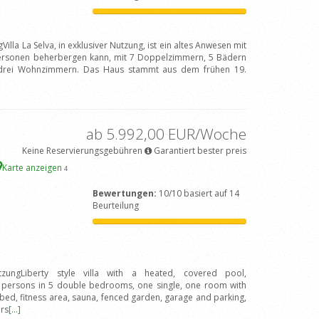
illa La Selva, in exklusiver Nutzung, ist ein altes Anwesen mit
ersonen beherbergen kann, mit 7 Doppelzimmern, 5 Bädern
drei Wohnzimmern. Das Haus stammt aus dem frühen 19.
ab 5.992,00 EUR/Woche
Keine Reservierungsgebühren
Garantiert bester preis
Karte anzeigen
4
Bewertungen:
10/10 basiert auf 14
Beurteilung
tzungLiberty style villa with a heated, covered pool,
 persons in 5 double bedrooms, one single, one room with
ed, fitness area, sauna, fenced garden, garage and parking,
rs
[...]