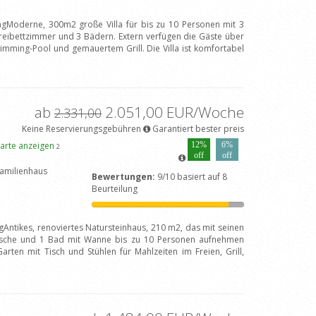
ngModerne, 300m2 große Villa für bis zu 10 Personen mit 3
eibettzimmer und 3 Bädern. Extern verfügen die Gäste über
imming-Pool und gemauertem Grill. Die Villa ist komfortabel
ab
2.051,00 EUR/Woche
2.331,00
Keine Reservierungsgebühren
Garantiert bester preis
arte anzeigen
12%
6%
2
off
off
amilienhaus
Bewertungen:
9/10 basiert auf 8
Beurteilung
gAntikes, renoviertes Natursteinhaus, 210 m2, das mit seinen
sche und 1 Bad mit Wanne bis zu 10 Personen aufnehmen
rten mit Tisch und Stühlen für Mahlzeiten im Freien, Grill,