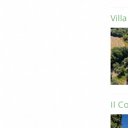
Vill
Il C