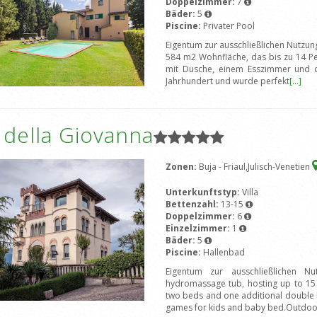
Doppelzimmer:
7
Bäder:
5
Piscine:
Privater Pool
Eigentum zur ausschließlichen NutzungV
584 m2 Wohnfläche, das bis zu 14 P
mit Dusche, einem Esszimmer und 
Jahrhundert und wurde perfekt
[...]
a della Giovanna
Zonen:
Buja - Friaul,Julisch-Venetien
Unterkunftstyp:
Villa
Bettenzahl:
13-15
Doppelzimmer:
6
Einzelzimmer:
1
Bäder:
5
Piscine:
Hallenbad
Eigentum zur ausschließlichen Nu
hydromassage tub, hosting up to 15
two beds and one additional double b
games for kids and baby bed.Outdoo