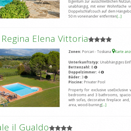
Eigentum zur ausschließlichen Nutzung
unabhängig, mit einer Wohnfläche v
Doppelschlafcouch auf dem Hängebod
50 m voneinander entfernten
[...]
a Regina Elena Vittoria
Zonen:
Porcari - Toskana
Karte an
Unterkunftstyp:
Unabhängiges Einf
Bettenzahl:
8
Doppelzimmer:
4
Bäder:
3
Piscine:
Privater Pool
Property for exclusive useExclusive
bedrooms and 3 bathrooms, spacious
with sofas, decorative fireplace and, 
area, wood-burning
[...]
le il Gualdo