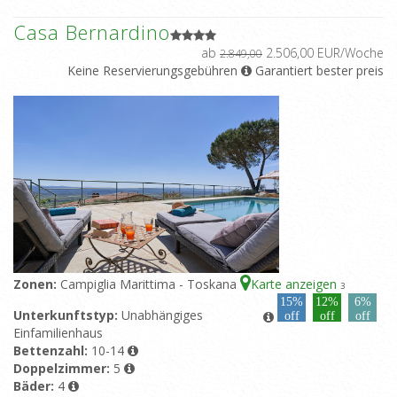
Casa Bernardino
ab
2.506,00 EUR/Woche
2.849,00
Keine Reservierungsgebühren
Garantiert bester preis
Zonen:
Campiglia Marittima - Toskana
Karte anzeigen
3
15%
12%
6%
Unterkunftstyp:
Unabhängiges
off
off
off
Einfamilienhaus
Bettenzahl:
10-14
Doppelzimmer:
5
Bäder:
4