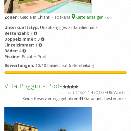
Zonen:
Gaiole in Chianti - Toskana
Karte anzeigen
4
-OR
Unterkunftstyp:
Unabhängiges Einfamilienhaus
Bettenzahl:
7
Doppelzimmer:
3
Einzelzimmer:
1
Bäder:
4
Piscine:
Privater Pool
Bewertungen:
10/10 basiert auf 6 Beurteilung
Villa Poggio al Sole
ab
1.470,00 EUR/Woche
1.736,00
Keine Reservierungsgebühren
Garantiert bester preis