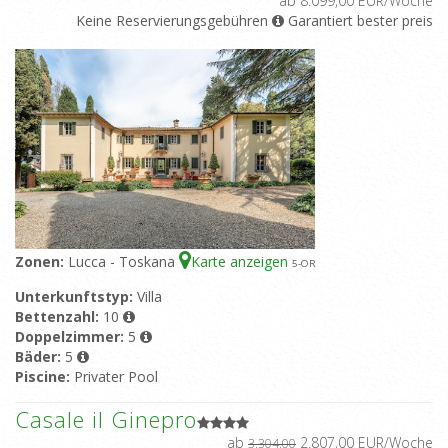
ab 8.099,00 EUR/Woche
Keine Reservierungsgebühren
Garantiert bester preis
Zonen:
Lucca - Toskana
Karte anzeigen
5
-OR
Unterkunftstyp:
Villa
Bettenzahl:
10
Doppelzimmer:
5
Bäder:
5
Piscine:
Privater Pool
Casale il Ginepro
ab
2.807,00 EUR/Woche
3.304,00