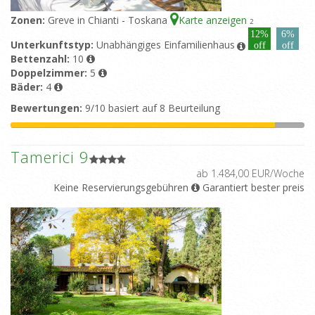
Zonen:
Greve in Chianti - Toskana
Karte anzeigen
2
12%
6%
Unterkunftstyp:
Unabhängiges Einfamilienhaus
off
off
Bettenzahl:
10
Doppelzimmer:
5
Bäder:
4
Bewertungen:
9/10 basiert auf 8 Beurteilung
Tamerici 9
ab 1.484,00 EUR/Woche
Keine Reservierungsgebühren
Garantiert bester preis