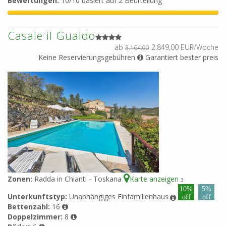
Bewertungen:
10/10 basiert auf 2 Beurteilung
Casale il Gualdo
ab
2.849,00 EUR/Woche
3.164,00
Keine Reservierungsgebühren
Garantiert bester preis
Zonen:
Radda in Chianti - Toskana
Karte anzeigen
3
10%
5%
Unterkunftstyp:
Unabhängiges Einfamilienhaus
off
off
Bettenzahl:
16
Doppelzimmer:
8