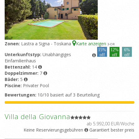
Zonen:
Lastra a Signa - Toskana
Karte anzeigen
3
-OR
15%
12%
6%
Unterkunftstyp:
Unabhängiges
off
off
off
Einfamilienhaus
Bettenzahl:
14
Doppelzimmer:
7
Bäder:
5
Piscine:
Privater Pool
Bewertungen:
10/10 basiert auf 3 Beurteilung
Villa della Giovanna
ab 5.992,00 EUR/Woche
Keine Reservierungsgebühren
Garantiert bester preis