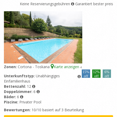
Keine Reservierungsgebühren
Garantiert bester preis
Zonen:
Cortona - Toskana
Karte anzeigen
4
15%
12%
6%
Unterkunftstyp:
Unabhängiges
off
off
off
Einfamilienhaus
Bettenzahl:
12
Doppelzimmer:
6
Bäder:
6
Piscine:
Privater Pool
Bewertungen:
10/10 basiert auf 3 Beurteilung