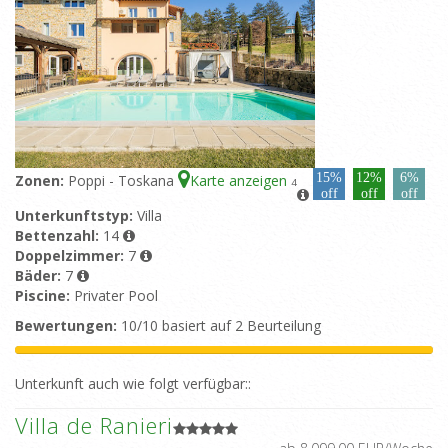
15%
12%
6%
Zonen:
Poppi - Toskana
Karte anzeigen
4
off
off
off
Unterkunftstyp:
Villa
Bettenzahl:
14
Doppelzimmer:
7
Bäder:
7
Piscine:
Privater Pool
Bewertungen:
10/10 basiert auf 2 Beurteilung
Unterkunft auch wie folgt verfügbar::
Villa de Ranieri