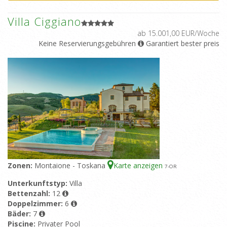
Villa Ciggiano
ab 15.001,00 EUR/Woche
Keine Reservierungsgebühren
Garantiert bester preis
Zonen:
Montaione - Toskana
Karte anzeigen
7
-OR
Unterkunftstyp:
Villa
Bettenzahl:
12
Doppelzimmer:
6
Bäder:
7
Piscine:
Privater Pool